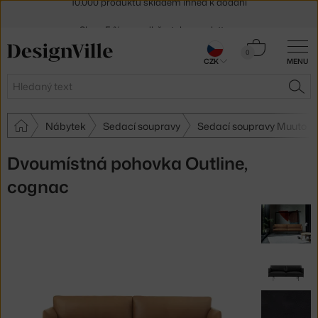
Sleva 5 % pro odběratele
newsletteru
30 dní na vrácení zboží
Košík
0
CZK
MENU
0 Kč
Hledat
HLE
Nábytek
Sedací soupravy
Sedací soupravy Muuto
Dvoumístná pohovka Outline,
cognac