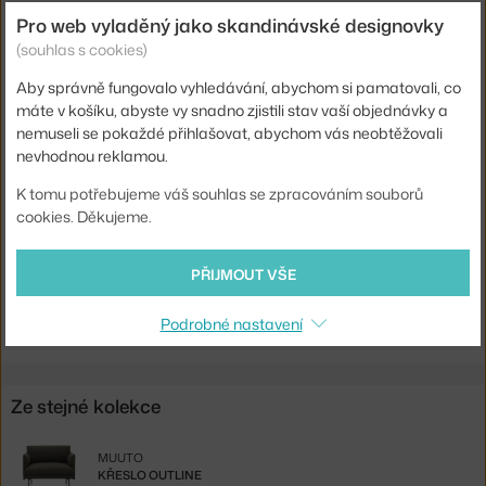
Délka:
170 cm
Pro web vyladěný jako skandinávské designovky
(souhlas s cookies)
Hloubka:
84 cm
Barva:
koňak
Aby správně fungovalo vyhledávání, abychom si pamatovali, co
máte v košíku, abyste vy snadno zjistili stav vaší objednávky a
Materiál:
dřevo, kůže, ocel, HR pěna (High Resilience), peří
nemuseli se pokaždé přihlašovat, abychom vás neobtěžovali
Typ pohovky:
2-místná
nevhodnou reklamou.
Kód produktu
MUU-OU2SRA10101
K tomu potřebujeme váš souhlas se zpracováním souborů
cookies. Děkujeme.
EAN
5713222210793
PŘIJMOUT VŠE
Ste zo Slovenska? Prejdite na
Dvojmiestna pohovka Outline,
cognac
Shopping from the EU? Switch to
Outline 2-seater, cognac leather
Podrobné nastavení
Ze stejné kolekce
MUUTO
KŘESLO OUTLINE