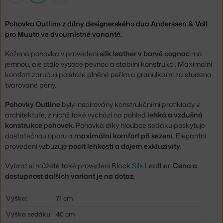
Pohovka Outline z dílny designerského dua Anderssen & Voll
pro Muuto ve dvoumístné variantě.
Kožená pohovka v provedení
silk leather v barvě cognac
má
jemnou, ale stále vysoce pevnou a stabilní konstrukci. Maximální
komfort zaručují polštáře plněné peřím a granulkami za studena
tvarované pěny.
Pohovky Outline
byly inspirovány konstrukčními protiklady v
architektuře, z nichž také vychází na pohled
lehká a vzdušná
konstrukce pohovek
. Pohovka díky hloubce sedáku poskytuje
dostatečnou oporu a
maximální komfort při sezení
. Elegantní
provedení vzbuzuje
pocit lehkosti a dojem exkluzivity
.
Vybrat si můžete také provedení Black
Silk
Leather.
Cena a
dostupnost dalších variant je na dotaz.
Výška:
71 cm
Výška sedáku:
40 cm