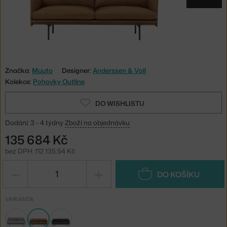
Značka:
Muuto
Designer:
Anderssen & Voll
Kolekce:
Pohovky Outline
DO WISHLISTU
Dodání: 3 - 4 týdny
Zboží na objednávku
135 684 Kč
bez DPH: 112 135,54 Kč
−
+
DO KOŠÍKU
VARIANTA