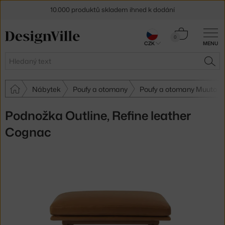
10.000 produktů skladem ihned k dodání
Sleva 5 % pro odběratele
newsletteru
Košík
0
CZK
MENU
0 Kč
30 dní na vrácení zboží
Hledat
HLE
Nábytek
Poufy a otomany
Poufy a otomany Muuto
Podnožka Outline, Refine leather
Cognac