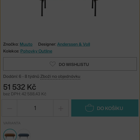
Značka:
Muuto
Designer:
Anderssen & Voll
Kolekce:
Pohovky Outline
DO WISHLISTU
Dodání: 6 - 8 týdnů
Zboží na objednávku
51 532 Kč
bez DPH: 42 588,43 Kč
−
+
DO KOŠÍKU
VARIANTA