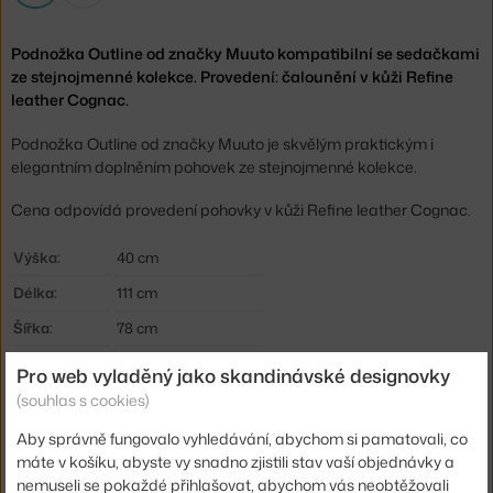
Podnožka Outline od značky Muuto kompatibilní se sedačkami
ze stejnojmenné kolekce. Provedení: čalounění v kůži Refine
leather Cognac.
Podnožka Outline od značky Muuto je skvělým praktickým i
elegantním doplněním pohovek ze stejnojmenné kolekce.
Cena odpovídá provedení pohovky v kůži Refine leather Cognac.
Výška:
40 cm
Délka:
111 cm
Šířka:
78 cm
Barva:
koňak
Pro web vyladěný jako skandinávské designovky
Materiál:
lakovaná ocel, textil
(souhlas s cookies)
Kód produktu
MUU-OUPOURA10101
Aby správně fungovalo vyhledávání, abychom si pamatovali, co
máte v košíku, abyste vy snadno zjistili stav vaší objednávky a
nemuseli se pokaždé přihlašovat, abychom vás neobtěžovali
Ste zo Slovenska? Prejdite na
Podnožka Outline, Refine leather