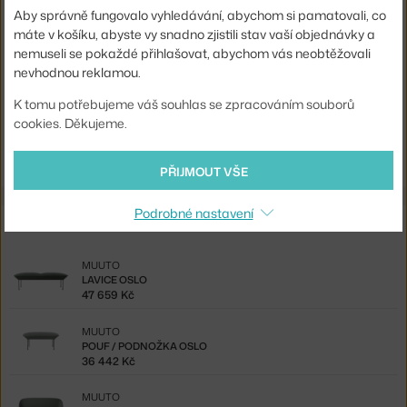
Typ pohovky:
3-místná
Aby správně fungovalo vyhledávání, abychom si pamatovali, co
máte v košíku, abyste vy snadno zjistili stav vaší objednávky a
Kód produktu
MUU-OSL3SSA0503
nemuseli se pokaždé přihlašovat, abychom vás neobtěžovali
EAN
5713222585945
nevhodnou reklamou.
K tomu potřebujeme váš souhlas se zpracováním souborů
Ste zo Slovenska? Prejdite na
Trojmiestna pohovka Oslo, Steelcut
cookies. Děkujeme.
160
Shopping from the EU? Switch to
Oslo 3-seater, Steelcut 160
PŘIJMOUT VŠE
Podrobné nastavení
Ze stejné kolekce
MUUTO
LAVICE OSLO
47 659 Kč
MUUTO
POUF / PODNOŽKA OSLO
36 442 Kč
MUUTO