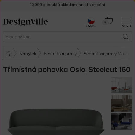
Sleva 5 % pro odběratele
newsletteru
Košík
30 dní na vrácení zboží
0
CZK
MENU
0 Kč
Hledat
HLE
Nábytek
Sedací soupravy
Sedací soupravy Muuto
Třímístná pohovka Oslo, Steelcut 160