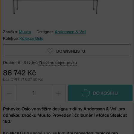
Značka:
Muuto
Designer:
Anderssen & Voll
Kolekce:
Kolekce Oslo
DO WISHLISTU
Dodání: 6 - 8 týdnů
Zboží na objednávku
86 742 Kč
bez DPH: 71 687,60 Kč
−
+
DO KOŠÍKU
Pohovka Oslo ve svěžím designu z dílny Anderssen & Voll pro
dánskou značku Muuto. Provedení: čalounění v látce Steelcut
160.
Kolekce Oslo
v sobě spojuje
kvalitní provedení typické pro