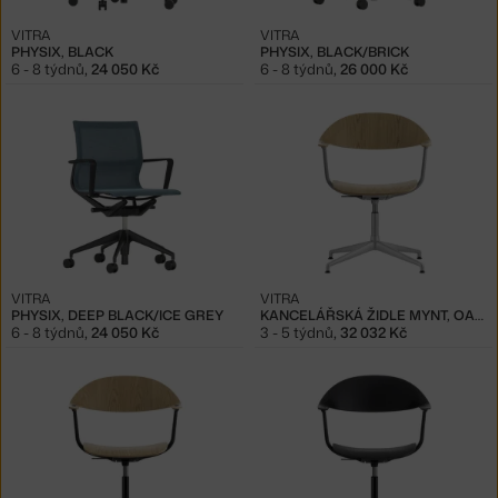
VITRA
VITRA
PHYSIX, BLACK
PHYSIX, BLACK/BRICK
6 - 8 týdnů
,
24 050 Kč
6 - 8 týdnů
,
26 000 Kč
VITRA
VITRA
PHYSIX, DEEP BLACK/ICE GREY
KANCELÁŘSKÁ ŽIDLE MYNT, OAK/ALUMINIUM
6 - 8 týdnů
,
24 050 Kč
3 - 5 týdnů
,
32 032 Kč