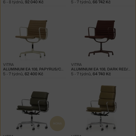
6 - 8 týdnů
,
92 040 Kč
5 - 7 týdnů
,
66 742 Kč
VITRA
VITRA
ALUMINIUM EA 108, PAPYRUS/CHALK
ALUMINIUM EA 108, DARK RED/DARK BORDEAUX
5 - 7 týdnů
,
62 400 Kč
5 - 7 týdnů
,
64 740 Kč
IKONA