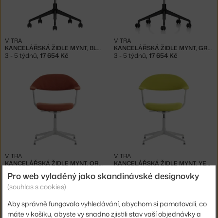
VITRA
VITRA
KANCELÁŘSKÁ ŽIDLE MYNT, BLACK
KANCELÁŘSKÁ ŽIDLE MYNT, GREY/BLACK
3 - 5 týdnů
,
17 654 Kč
3 - 5 týdnů
,
17 654 Kč
VITRA
VITRA
KANCELÁŘSKÁ ŽIDLE MYNT, ORANGE/SOFT LIGHT
KANCELÁŘSKÁ ŽIDLE MYNT, YELLOW/GREEN/SOFT LIGHT
3 - 5 týdnů
,
29 510 Kč
3 - 5 týdnů
,
27 586 Kč
Pro web vyladěný jako skandinávské designovky
(souhlas s cookies)
Aby správně fungovalo vyhledávání, abychom si pamatovali, co
máte v košíku, abyste vy snadno zjistili stav vaší objednávky a