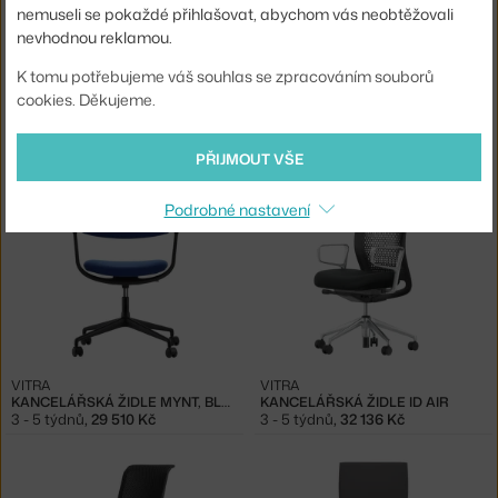
nemuseli se pokaždé přihlašovat, abychom vás neobtěžovali
nevhodnou reklamou.
K tomu potřebujeme váš souhlas se zpracováním souborů
cookies. Děkujeme.
VITRA
VITRA
KANCELÁŘSKÁ ŽIDLE MYNT, MARRON/COGNAC/BLACK
KANCELÁŘSKÁ ŽIDLE MYNT, EMERALD/GREEN
3 - 5 týdnů
,
27 586 Kč
3 - 5 týdnů
,
27 846 Kč
PŘIJMOUT VŠE
Podrobné nastavení
VITRA
VITRA
KANCELÁŘSKÁ ŽIDLE MYNT, BLUE/BLACK
KANCELÁŘSKÁ ŽIDLE ID AIR
3 - 5 týdnů
,
29 510 Kč
3 - 5 týdnů
,
32 136 Kč