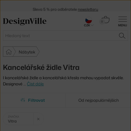
Sleva 5 % pro odběratele
newsletteru
30 dní na vrácení zboží
Košík
0
CZK
MENU
0 Kč
Hledat
HLE
Nábytek
Kancelářské židle Vitra
I kancelářské židle a kancelářská křesla mohou vypadat skvěle.
Designové
…
Číst dále
Filtrovat
Od nejpopulárnějších
Vybrané
Zrušit filtr
ZNAČKA
Vitra
filtry: