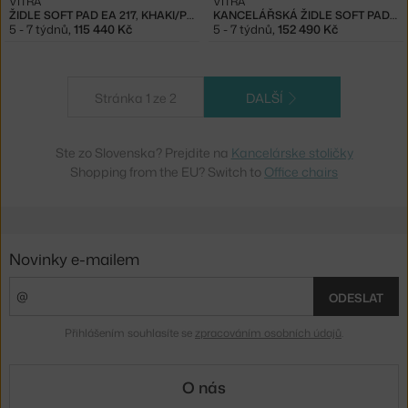
VITRA
VITRA
ŽIDLE SOFT PAD EA 217, KHAKI/POLISHED
KANCELÁŘSKÁ ŽIDLE SOFT PAD EA 219, OLIVE / CHROMED
5 - 7 týdnů
,
115 440 Kč
5 - 7 týdnů
,
152 490 Kč
Stránka 1 ze 2
DALŠÍ
Ste zo Slovenska? Prejdite na
Kancelárske stoličky
Shopping from the EU? Switch to
Office chairs
Novinky e-mailem
ODESLAT
Přihlášením souhlasíte se
zpracováním osobních údajů
.
O nás