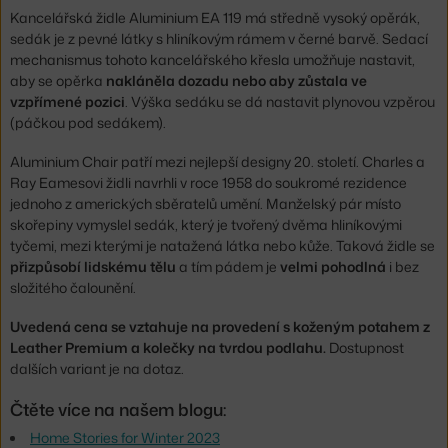
Kancelářská židle Aluminium EA 119 má středně vysoký opěrák,
sedák je z pevné látky s hliníkovým rámem v černé barvě. Sedací
mechanismus tohoto kancelářského křesla umožňuje nastavit,
aby se opěrka
nakláněla dozadu nebo aby zůstala ve
vzpřímené pozici
. Výška sedáku se dá nastavit plynovou vzpěrou
(páčkou pod sedákem).
Aluminium Chair patří mezi nejlepší designy 20. století. Charles a
Ray Eamesovi židli navrhli v roce 1958 do soukromé rezidence
jednoho z amerických sběratelů umění. Manželský pár místo
skořepiny vymyslel sedák, který je tvořený dvěma hliníkovými
tyčemi, mezi kterými je natažená látka nebo kůže. Taková židle se
přizpůsobí lidskému tělu
a tím pádem je
velmi pohodlná
i bez
složitého čalounění.
Uvedená cena se vztahuje na provedení s koženým potahem z
Leather Premium a kolečky na tvrdou podlahu.
Dostupnost
dalších variant je na dotaz.
Čtěte více na našem blogu:
Home Stories for Winter 2023