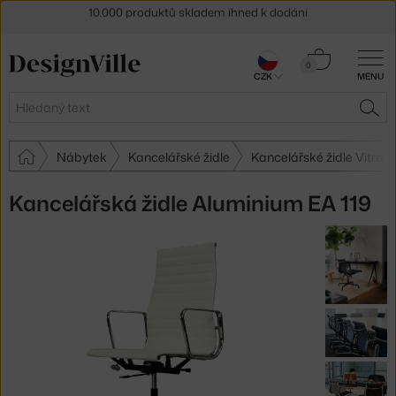
Sleva 5 % pro odběratele
newsletteru
30 dní na vrácení zboží
Košík
0
CZK
MENU
0 Kč
Hledat
HLE
Nábytek
Kancelářské židle
Kancelářské židle Vitra
Kancelářská židle Aluminium EA 119