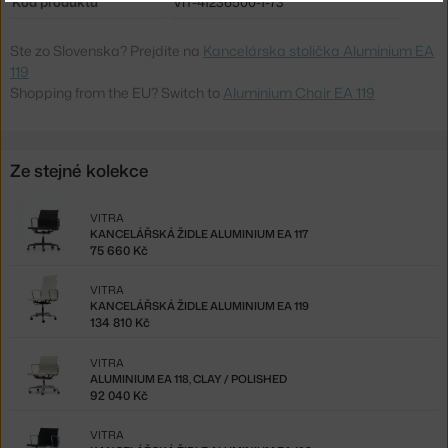
Kód produktu
VIT-41236500-1-73
Ste zo Slovenska? Prejdite na
Kancelárska stolička Aluminium EA
119
Shopping from the EU? Switch to
Aluminium Chair EA 119
Ze stejné kolekce
VITRA
KANCELÁŘSKÁ ŽIDLE ALUMINIUM EA 117
75 660 Kč
VITRA
KANCELÁŘSKÁ ŽIDLE ALUMINIUM EA 119
134 810 Kč
VITRA
ALUMINIUM EA 118, CLAY / POLISHED
92 040 Kč
VITRA