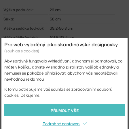
Výška područek:
26 cm
Šířka:
58 cm
Výška sedáku (od-do):
39,2-50,8 cm
Výška židle (od-do):
101,5-113,5 cm
Pro web vyladěný jako skandinávské designovky
Hloubka sedáku (od-do):
58,5-72,5 cm
(souhlas s cookies)
Područky:
s područkami
Aby správně fungovalo vyhledávání, abychom si pamatovali, co
Barva:
krémová
máte v košíku, abyste vy snadno zjistili stav vaší objednávky a
nemuseli se pokaždé přihlašovat, abychom vás neobtěžovali
Materiál:
kůže, chrom
nevhodnou reklamou.
Sedák:
čalouněný
K tomu potřebujeme váš souhlas se zpracováním souborů
Podnož:
kov, s kolečky
cookies. Děkujeme.
Přizpůsobení výšky:
ano
PŘIJMOUT VŠE
Základna:
chromová
Kolečka:
měkká pogumovaná (tvrdá podlaha)
Podrobné nastavení