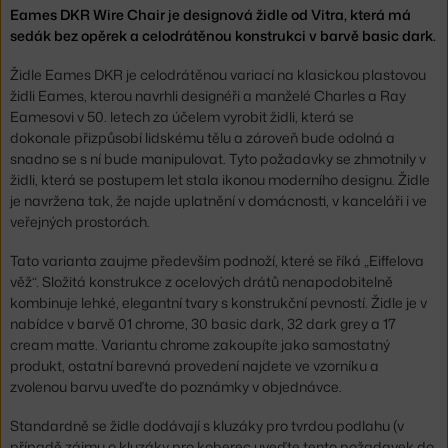
Eames DKR Wire Chair je designová židle od Vitra, která má
sedák bez opěrek a celodrátěnou konstrukci v barvě basic dark.
Židle Eames DKR je celodrátěnou variací na klasickou plastovou
židli Eames, kterou navrhli designéři a manželé Charles a Ray
Eamesovi v 50. letech za účelem vyrobit židli, která se
dokonale přizpůsobí lidskému tělu a zároveň bude odolná a
snadno se s ní bude manipulovat. Tyto požadavky se zhmotnily v
židli, která se postupem let stala ikonou moderního designu. Židle
je navržena tak, že najde uplatnění v domácnosti, v kanceláři i ve
veřejných prostorách.
Tato varianta zaujme především podnoží, které se říká „Eiffelova
věž“. Složitá konstrukce z ocelových drátů nenapodobitelně
kombinuje lehké, elegantní tvary s konstrukční pevností. Židle je v
nabídce v barvě 01 chrome, 30 basic dark, 32 dark grey a 17
cream matte. Variantu chrome zakoupíte jako samostatný
produkt, ostatní barevná provedení najdete ve vzorníku a
zvolenou barvu uveďte do poznámky v objednávce.
Standardně se židle dodávají s kluzáky pro tvrdou podlahu (v
případě zájmu o kluzáky pro koberec uveďte tento požadavek do