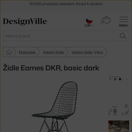
Sleva 5 % pro odběratele
newsletteru
30 dní na vrácení zboží
Košík
0
CZK
MENU
0 Kč
Hledat
HLE
Nábytek
Jídelní židle
Jídelní židle Vitra
Židle Eames DKR, basic dark