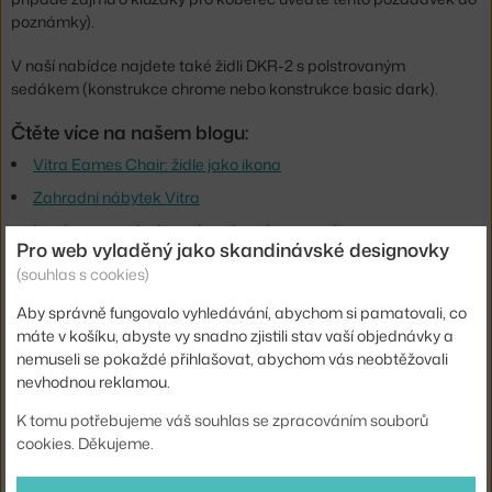
poznámky).
V naší nabídce najdete také židli DKR-2 s polstrovaným
sedákem (konstrukce chrome nebo konstrukce basic dark).
Čtěte více na našem blogu:
Vitra Eames Chair: židle jako ikona
Zahradní nábytek Vitra
Inspirace pro designové venkovní posezení
Pro web vyladěný jako skandinávské designovky
Recept na zahradní posezení plné komfortu a designu
(souhlas s cookies)
Výška:
85 cm
Aby správně fungovalo vyhledávání, abychom si pamatovali, co
máte v košíku, abyste vy snadno zjistili stav vaší objednávky a
Výška sedáku:
43 cm
nemuseli se pokaždé přihlašovat, abychom vás neobtěžovali
nevhodnou reklamou.
Hloubka:
51 cm
Šířka:
49 cm
K tomu potřebujeme váš souhlas se zpracováním souborů
cookies. Děkujeme.
Područky:
bez područek
Barva:
černá