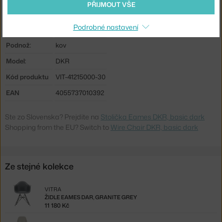
PŘIJMOUT VŠE
Materiál:
ocel
Podrobné nastavení
Sedák:
kov
Podnož:
kov
Model:
DKR
Kód produktu
VIT-41215000-30
EAN
4055737010392
Ste zo Slovenska? Prejdite na
Stolička Eames DKR, basic dark
Shopping from the EU? Switch to
Wire Chair DKR, basic dark
Ze stejné kolekce
VITRA
ŽIDLE EAMES DAR, GRANITE GREY
11 180 Kč