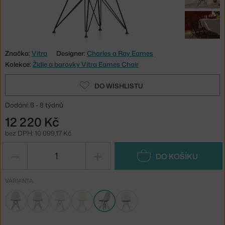
Značka:
Vitra
Designer:
Charles a Ray Eames
Kolekce:
Židle a barovky Vitra Eames Chair
DO WISHLISTU
Dodání: 6 - 8 týdnů
12 220 Kč
bez DPH: 10 099,17 Kč
−
+
DO KOŠÍKU
VARIANTA