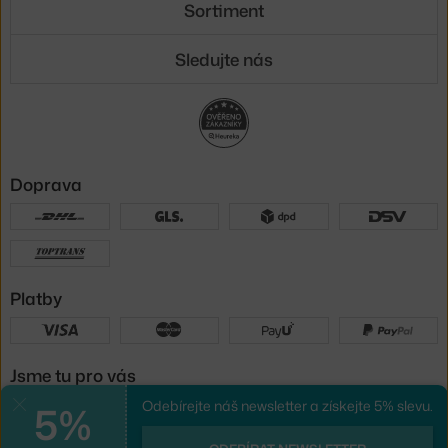
Sortiment
Sledujte nás
Doprava
Platby
Jsme tu pro vás
5%
Odebírejte náš newsletter a získejte 5% slevu.
Zavřít
UX design
a
e-shop na míru
od