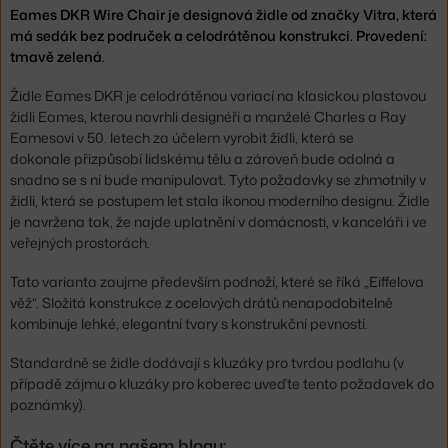
Eames DKR Wire Chair je designová židle od značky Vitra, která
má sedák bez područek a celodrátěnou konstrukci. Provedení:
tmavě zelená.
Židle Eames DKR je celodrátěnou variací na klasickou plastovou
židli Eames, kterou navrhli designéři a manželé Charles a Ray
Eamesovi v 50. letech za účelem vyrobit židli, která se
dokonale přizpůsobí lidskému tělu a zároveň bude odolná a
snadno se s ní bude manipulovat. Tyto požadavky se zhmotnily v
židli, která se postupem let stala ikonou moderního designu. Židle
je navržena tak, že najde uplatnění v domácnosti, v kanceláři i ve
veřejných prostorách.
Tato varianta zaujme především podnoží, které se říká „Eiffelova
věž“. Složitá konstrukce z ocelových drátů nenapodobitelně
kombinuje lehké, elegantní tvary s konstrukční pevností.
Standardně se židle dodávají s kluzáky pro tvrdou podlahu (v
případě zájmu o kluzáky pro koberec uveďte tento požadavek do
poznámky).
Čtěte více na našem blogu: