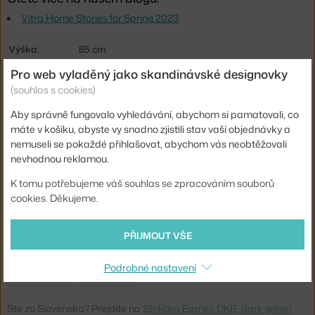
Vitra Home Stories for Spring 2023
Výška:
85 cm
Pro web vyladěný jako skandinávské designovky
Výška sedáku:
43 cm
(souhlas s cookies)
Hloubka:
51 cm
Aby správně fungovalo vyhledávání, abychom si pamatovali, co
Šířka:
49 cm
máte v košíku, abyste vy snadno zjistili stav vaší objednávky a
Područky:
bez područek
nemuseli se pokaždé přihlašovat, abychom vás neobtěžovali
nevhodnou reklamou.
Barva:
tmavě zelená
K tomu potřebujeme váš souhlas se zpracováním souborů
Materiál:
ocel
cookies. Děkujeme.
Sedák:
kov
Podnož:
kov
PŘIJMOUT VŠE
Model:
DKR
Podrobné nastavení
Kód produktu
VIT-41215004
Ste zo Slovenska? Prejdite na
Stolička Eames DKR, dark green