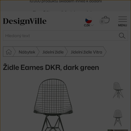
Sleva 5 % pro odběratele
newsletteru
30 dní na vrácení zboží
Košík
0
CZK
MENU
0 Kč
Hledat
HLE
Nábytek
Jídelní židle
Jídelní židle Vitra
Židle Eames DKR, dark green