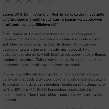
Eames DAR (Dining Armchair Rod) je ikonická designová židle
od Vitra, která má sedák s opěrkami a konstrukci z ocelových
drátů známou jako „Eiffelova věž“.
Židli Eames DAR
(Dining Armchair Rod) navrhli designéři a
manželé Charles a Ray Eamesovi v 50. letech za účelem vyrobit
židli, která se dokonale
přizpůsobí lidskému tělu
a zároveň
bude
odolná a snadno se s ní bude manipulovat
. Tyto
požadavky se zhmotnily v židli, která se postupem let stala
ikonou
moderního designu
. Židle je navržena tak, že najde uplatnění v
domácnosti, v kanceláři i ve veřejných prostorách.
Pro všechny
židle Eames
je typický tvarovaný sedák, který se
perfektně přizpůsobí a díky područkám nabízí pohodlné posezení.
Tato varianta navíc zaujme
revoluční ocelovou základnou
, které
se říká „Eiffelova věž“. Složitá konstrukce z ocelových drátů
nenapodobitelně kombinuje lehké, elegantní tvary s konstrukční
pevností.