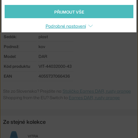
Barva:
oranžová
PŘIJMOUT VŠE
Materiál:
polypropylen, ocel
Podrobné nastavení
Stohovatelné:
ne
Sedák:
plast
Podnož:
kov
Model:
DAR
Kód produktu
VIT-44032000-43
EAN
4055737066436
Ste zo Slovenska? Prejdite na
Stolička Eames DAR, rusty orange
Shopping from the EU? Switch to
Eames DAR, rusty orange
Ze stejné kolekce
VITRA