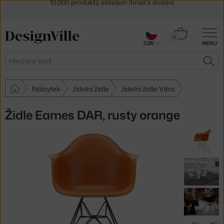
Sleva 5 % pro odběratele
newsletteru
30 dní na vrácení zboží
Košík
0
CZK
MENU
0 Kč
Hledat
HLE
Nábytek
Jídelní židle
Jídelní židle Vitra
Židle Eames DAR, rusty orange