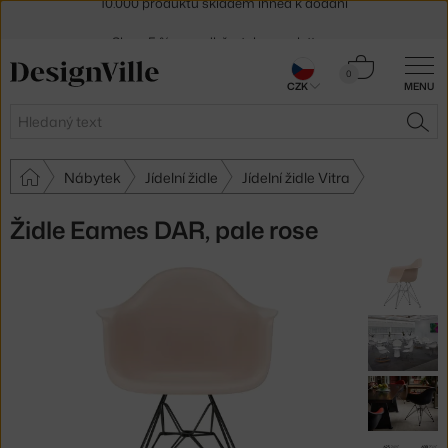
Sleva 5 % pro odběratele
newsletteru
30 dní na vrácení zboží
Košík
0
CZK
MENU
0 Kč
Hledat
HLE
Nábytek
Jídelní židle
Jídelní židle Vitra
Židle Eames DAR, pale rose