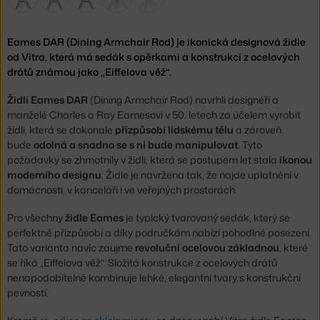
Eames DAR (Dining Armchair Rod) je ikonická designová židle
od Vitra, která má sedák s opěrkami a konstrukci z ocelových
drátů známou jako „Eiffelova věž“.
Židli Eames DAR
(Dining Armchair Rod) navrhli designéři a
manželé Charles a Ray Eamesovi v 50. letech za účelem vyrobit
židli, která se dokonale
přizpůsobí lidskému tělu
a zároveň
bude
odolná a snadno se s ní bude manipulovat
. Tyto
požadavky se zhmotnily v židli, která se postupem let stala
ikonou
moderního designu
. Židle je navržena tak, že najde uplatnění v
domácnosti, v kanceláři i ve veřejných prostorách.
Pro všechny
židle Eames
je typický tvarovaný sedák, který se
perfektně přizpůsobí a díky područkám nabízí pohodlné posezení.
Tato varianta navíc zaujme
revoluční ocelovou základnou
, které
se říká „Eiffelova věž“. Složitá konstrukce z ocelových drátů
nenapodobitelně kombinuje lehké, elegantní tvary s konstrukční
pevností.