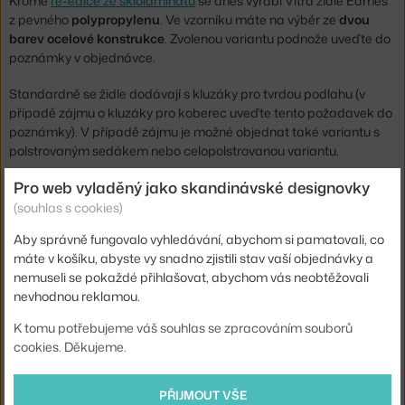
Kromě
re-edice ze sklolaminátu
se dnes vyrábí Vitra židle Eames
z pevného
polypropylenu
. Ve vzorníku máte na výběr ze
dvou
barev ocelové konstrukce
. Zvolenou variantu podnože uveďte do
poznámky v objednávce.
Standardně se židle dodávají s kluzáky pro tvrdou podlahu (v
případě zájmu o kluzáky pro koberec uveďte tento požadavek do
poznámky). V případě zájmu je možné objednat také variantu s
polstrovaným sedákem nebo celopolstrovanou variantu.
Pro web vyladěný jako skandinávské designovky
Výška:
83 cm
(souhlas s cookies)
Výška sedáku:
43 cm
Aby správně fungovalo vyhledávání, abychom si pamatovali, co
Hloubka:
60 cm
máte v košíku, abyste vy snadno zjistili stav vaší objednávky a
nemuseli se pokaždé přihlašovat, abychom vás neobtěžovali
Výška područek:
25 cm
nevhodnou reklamou.
Šířka:
62,5 cm
K tomu potřebujeme váš souhlas se zpracováním souborů
Područky:
s područkami
cookies. Děkujeme.
Barva:
rose
Materiál:
polypropylen, ocel
PŘIJMOUT VŠE