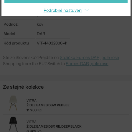
Stohovatelné:
ne
Podrobné nastavení
Sedák:
plast
Podnož:
kov
Model:
DAR
Kód produktu
VIT-44032000-41
Ste zo Slovenska? Prejdite na
Stolička Eames DAR, pale rose
Shopping from the EU? Switch to
Eames DAR, pale rose
Ze stejné kolekce
VITRA
ŽIDLE EAMES DSW, PEBBLE
11 700 Kč
VITRA
ŽIDLE EAMES DSX RE, DEEP BLACK
6 409 Kč