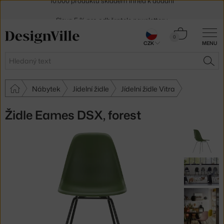
Sleva 5 % pro odběratele
newsletteru
30 dní na vrácení zboží
Košík
0
CZK
MENU
0 Kč
Hledat
HLE
Nábytek
Jídelní židle
Jídelní židle Vitra
Židle Eames DSX, forest