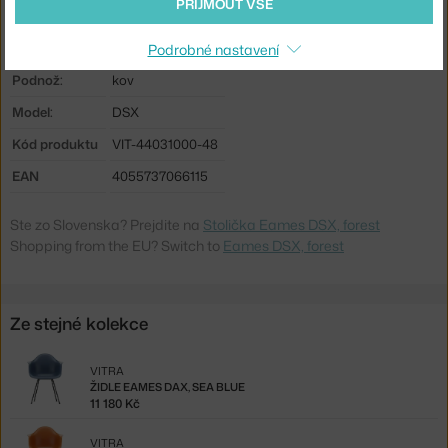
PŘIJMOUT VŠE
Stohovatelné:
ne
Sedák:
plast
Podrobné nastavení
Podnož:
kov
Model:
DSX
Kód produktu
VIT-44031000-48
EAN
4055737066115
Ste zo Slovenska? Prejdite na
Stolička Eames DSX, forest
Shopping from the EU? Switch to
Eames DSX, forest
Ze stejné kolekce
VITRA
ŽIDLE EAMES DAX, SEA BLUE
11 180 Kč
VITRA