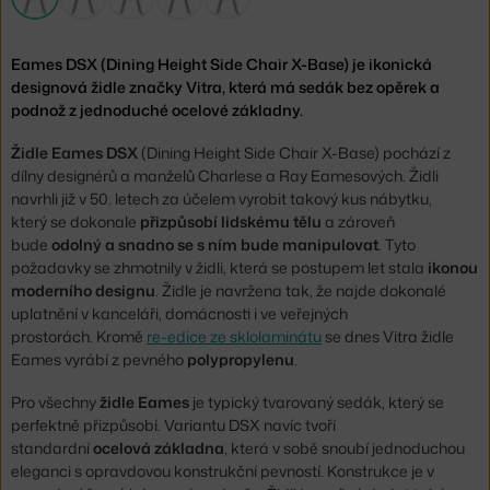
Eames DSX (Dining Height Side Chair X-Base) je ikonická
designová židle značky Vitra, která má sedák bez opěrek a
podnož z jednoduché ocelové základny.
Židle Eames DSX
(Dining Height Side Chair X-Base) pochází z
dílny designérů a manželů Charlese a Ray Eamesových. Židli
navrhli již v 50. letech za účelem vyrobit takový kus nábytku,
který se dokonale
přizpůsobí lidskému tělu
a zároveň
bude
odolný a snadno se s ním bude manipulovat
. Tyto
požadavky se zhmotnily v židli, která se postupem let stala
ikonou
moderního designu
. Židle je navržena tak, že najde dokonalé
uplatnění v kanceláři, domácnosti i ve veřejných
prostorách. Kromě
re-edice ze sklolaminátu
se dnes Vitra židle
Eames vyrábí z pevného
polypropylenu
.
Pro všechny
židle Eames
je typický tvarovaný sedák, který se
perfektně přizpůsobí. Variantu DSX navíc tvoří
standardní
ocelová základna
, která v sobě snoubí jednoduchou
eleganci s opravdovou konstrukční pevností. Konstrukce je v