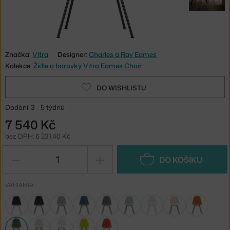
Značka:
Vitra
Designer:
Charles a Ray Eames
Kolekce:
Židle a barovky Vitra Eames Chair
DO WISHLISTU
Dodání: 3 - 5 týdnů
7 540 Kč
bez DPH: 6 231,40 Kč
−
+
DO KOŠÍKU
VARIANTA