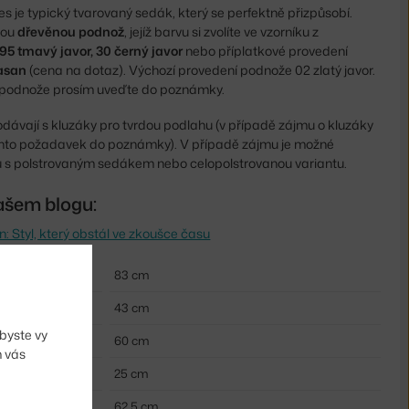
s je typický tvarovaný sedák, který se perfektně přizpůsobí.
nou
dřevěnou podnož
, jejíž barvu si zvolíte ve vzorníku z
, 95 tmavý javor, 30 černý javor
nebo příplatkové provedení
asan
(cena na dotaz). Výchozí provedení podnože 02 zlatý javor.
p podnože prosím uveďte do poznámky.
dávají s kluzáky pro tvrdou podlahu (v případě zájmu o kluzáky
ento požadavek do poznámky). V případě zájmu je možné
u s polstrovaným sedákem nebo celopolstrovanou variantu.
ašem blogu:
 Styl, který obstál ve zkoušce času
83 cm
43 cm
byste vy
60 cm
m vás
25 cm
62,5 cm