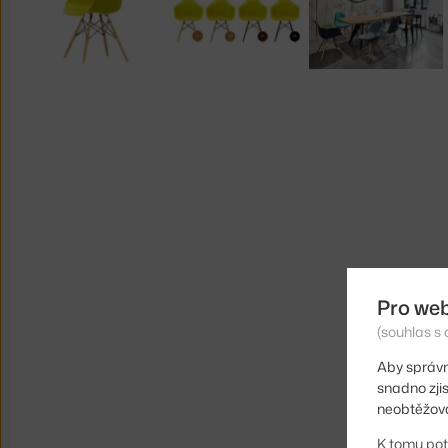
Pro we
(souhlas s 
Aby správn
snadno zji
neobtěžova
K tomu pot