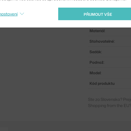
Područky:
nastavení
PŘIJMOUT VŠE
Barva:
Materiál:
Stohovatelné:
Sedák:
Podnož:
Model:
Kód produktu
Ste zo Slovenska? Prej
Shopping from the EU?