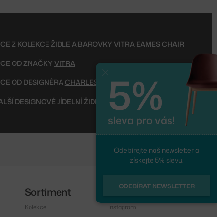
ÍCE Z KOLEKCE
ŽIDLE A BAROVKY VITRA EAMES CHAIR
ÍCE OD ZNAČKY
VITRA
5%
Zavřít
ÍCE OD DESIGNÉRA
CHARLES A RAY EAMES
ALŠÍ
DESIGNOVÉ JÍDELNÍ ŽIDLE
sleva pro vás!
Odebírejte náš newsletter a
získejte 5% slevu.
ODEBÍRAT NEWSLETTER
Sortiment
Sledujte nás
Kolekce
Instagram