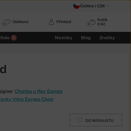
Čeština |
CZK
Košík
Oblíbené
Přihlásit
0 Kč
0
0
Sale
Novinky
Blog
Značky
rd
signer:
Charles a Ray Eames
arovky Vitra Eames Chair
DO WISHLISTU