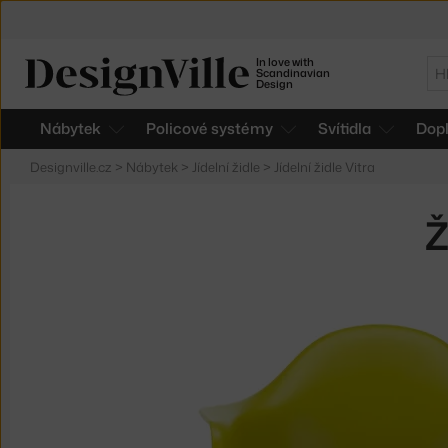
In love with
Hl
Scandinavian
Design
Nábytek
Policové systémy
Svítidla
Dop
Designville.cz
>
Nábytek
>
Jídelní židle
>
Jídelní židle Vitra
Ž