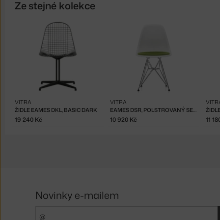
Ze stejné kolekce
VITRA
VITRA
VITR
ŽIDLE EAMES DKL, BASIC DARK
EAMES DSR, POLSTROVANÝ SEDÁK
ŽIDL
19 240 Kč
10 920 Kč
11 18
Novinky e-mailem