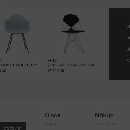
V
V
V
A
VITRA
D
E EAMES DAX, ICE GREY
ŽIDLE EAMES DKR-2, CHROME
0 Kč
17 420 Kč
O nás
Nákup
Kontakt
Vše o nákupu
ODESLAT