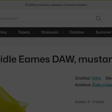
10.000 produktů skladem ihned k dodání
Sleva 5 % pro odběratele
newsletteru
edat
HLEDAT
30 dní na vrácení zboží
lňky
Tapety
Stolování
Outdoor
Summer 
idle Eames DAW, musta
Značka:
Vitra
De
Kolekce:
Židle a b
Dodání: 3 - 5 týdnů