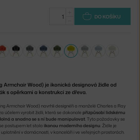
+
DO KOŠÍKU
−
 Armchair Wood) je ikonická designová židle od
ák s opěrkami a konstrukci ze dřeva.
ing Armchair Wood) navrhli designéři a manželé Charles a Ray
za účelem vyrobit židli, která se dokonale
přizpůsobí lidskému
dolná a snadno se s ní bude manipulovat
. Tyto požadavky se
á se postupem let stala
ikonou moderního designu
. Židle je
 uplatnění v domácnosti, v kanceláři i ve veřejných prostorách.