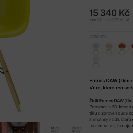
15 340 Kč
bez DPH: 12 677,69 Kč
VARIANTA
Eames DAW (Dining
Vitra, která má sed
Židli Eames DAW
(Din
Eamesovi v 50. letech 
tělu
a zároveň bude
o
zhmotnily v židli, kter
navržena tak, že najde