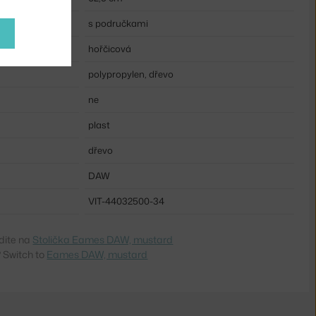
s područkami
hořčicová
polypropylen, dřevo
ne
plast
dřevo
DAW
VIT-44032500-34
dite na
Stolička Eames DAW, mustard
 Switch to
Eames DAW, mustard