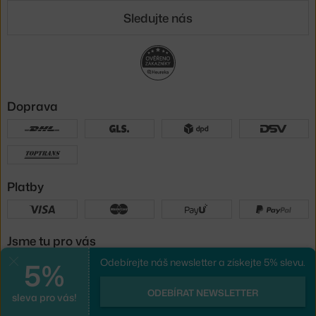
Sledujte nás
Doprava
Platby
Jsme tu pro vás
5%
Odebírejte náš newsletter a získejte 5% slevu.
Zavřít
UX design
a
e-shop na míru
od
ODEBÍRAT NEWSLETTER
sleva pro vás!
PeckaDesign