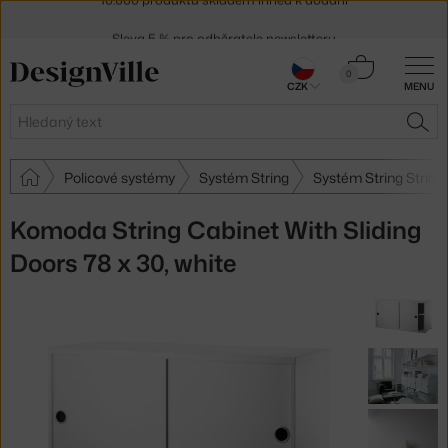
Sleva 5 % pro odběratele
newsletteru
30 dní na vrácení zboží
Košík
0
CZK
MENU
0 Kč
Hledat
HLE
Policové systémy
Systém String
Systém String String
Komoda String Cabinet With Sliding
Doors 78 x 30, white