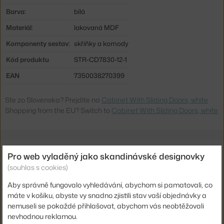
Barva:
bílá
Materiál:
lakovaná MDF
Komponenty sestav:
skříňky a komody
Kód produktu
STR-CD7830-12-1
EAN
7350038270399
Ste zo Slovenska? Prejdite na
Cabinet With Sliding Doors, white
Shopping from the EU? Switch to
Cabinet With Sliding Doors, white
Související produkty
Pro web vyladěný jako skandinávské designovky
(souhlas s cookies)
STRING
STRING LIVING ROOM F, WHITE
Aby správně fungovalo vyhledávání, abychom si pamatovali, co
44 810 Kč
máte v košíku, abyste vy snadno zjistili stav vaší objednávky a
nemuseli se pokaždé přihlašovat, abychom vás neobtěžovali
STRING
nevhodnou reklamou.
STRING LIVING ROOM G, WHITE