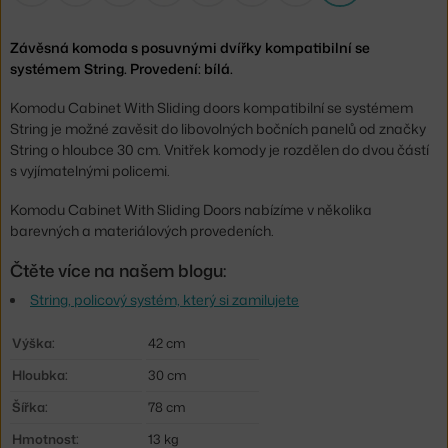
Závěsná komoda s posuvnými dvířky kompatibilní se
systémem String. Provedení: bílá.
Komodu Cabinet With Sliding doors kompatibilní se systémem
String je možné zavěsit do libovolných bočních panelů od značky
String o hloubce 30 cm. Vnitřek komody je rozdělen do dvou částí
s vyjímatelnými policemi.
Komodu Cabinet With Sliding Doors nabízíme v několika
barevných a materiálových provedeních.
Čtěte více na našem blogu:
String, policový systém, který si zamilujete
Výška:
42 cm
Hloubka:
30 cm
Šířka:
78 cm
Hmotnost:
13 kg