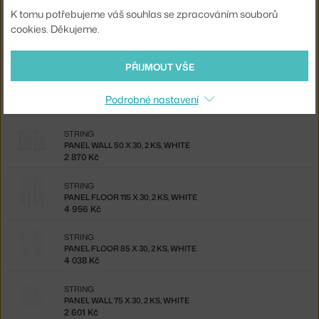
71 960 Kč
K tomu potřebujeme váš souhlas se zpracováním souborů
cookies. Děkujeme.
STRING
STRING LIVING ROOM H, WHITE
37 850 Kč
PŘIJMOUT VŠE
STRING
PANEL FLOOR 200 X 30, 2 KS, WHITE
Podrobné nastavení
6 571 Kč
STRING
PANEL WALL 50 X 30, 2 KS, WHITE
2 870 Kč
STRING
PANEL FLOOR 115 X 30, 2 KS, WHITE
4 956 Kč
STRING
PANEL FLOOR 85 X 30, 2 KS, WHITE
4 038 Kč
STRING
PANEL WALL 75 X 30, 2 KS, WHITE
2 601 Kč