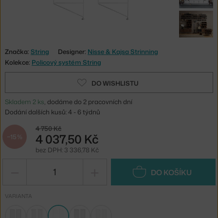
Značka:
String
Designer:
Nisse & Kajsa Strinning
Kolekce:
Policový systém String
DO WISHLISTU
Skladem 2 ks
, dodáme do 2 pracovních dní
Dodání dalších kusů: 4 - 6 týdnů
4 750 Kč
4 037,50 Kč
−15 %
bez DPH: 3 336,78 Kč
−
+
DO KOŠÍKU
VARIANTA