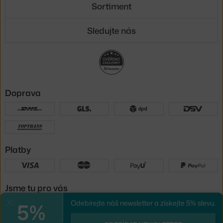
Sortiment
Sledujte nás
Doprava
Platby
Jsme tu pro vás
5%
Odebírejte náš newsletter a získejte 5% slevu.
Zavřít
UX design
a
e-shop na míru
od