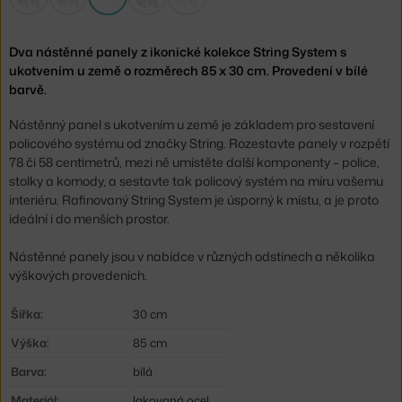
Dva nástěnné panely z ikonické kolekce String System s
ukotvením u země o rozměrech 85 x 30 cm. Provedení v bílé
barvě.
Nástěnný panel s ukotvením u země je základem pro sestavení
policového systému od značky String. Rozestavte panely v rozpětí
78 či 58 centimetrů, mezi ně umístěte další komponenty – police,
stolky a komody, a sestavte tak policový systém na míru vašemu
interiéru. Rafinovaný String System je úsporný k místu, a je proto
ideální i do menších prostor.
Nástěnné panely jsou v nabídce v různých odstínech a několika
výškových provedeních.
Šířka:
30 cm
Výška:
85 cm
Barva:
bílá
Materiál:
lakovaná ocel