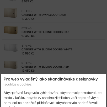
8 687 Kč
STRING
CABINET WITH SWING DOOR, ASH
12 320 Kč
STRING
CABINET WITH SLIDING DOORS, OAK
12 450 Kč
STRING
CABINET WITH SLIDING DOORS, WHITE
10 580 Kč
STRING
CABINET WITH SLIDING DOORS, ASH
12 450 Kč
Pro web vyladěný jako skandinávské designovky
STRING
(souhlas s cookies)
KOMODA STRING CHEST WITH DRAWERS 78 X 30, WHITE
11 645 Kč
Aby správně fungovalo vyhledávání, abychom si pamatovali, co
máte v košíku, abyste vy snadno zjistili stav vaší objednávky a
STRING
CHEST WITH DRAWERS 58 X 30, WHITE
nemuseli se pokaždé přihlašovat, abychom vás neobtěžovali
12 960 Kč