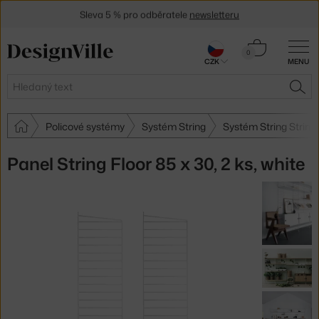
Sleva 5 % pro odběratele
newsletteru
30 dní na vrácení zboží
Košík
0
CZK
MENU
0 Kč
Hledat
HLE
Policové systémy
Systém String
Systém String String
Panel String Floor 85 x 30, 2 ks, white