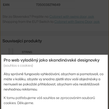
EAN
7350038274649
Ste zo Slovenska? Prejdite na
Cabinet with swing door, oak
Shopping from the EU? Switch to
Cabinet with Swing Door, oak
Související produkty
STRING
PANEL FLOOR 200 X 30, 2 KS, BLACK
Pro web vyladěný jako skandinávské designovky
6 571 Kč
(souhlas s cookies)
STRING
Aby správně fungovalo vyhledávání, abychom si pamatovali, co
PANEL FLOOR 115 X 30, 2 KS, BLACK
4 956 Kč
máte v košíku, abyste vy snadno zjistili stav vaší objednávky a
nemuseli se pokaždé přihlašovat, abychom vás neobtěžovali
STRING
nevhodnou reklamou.
PANEL FLOOR 85 X 30, 2 KS, BLACK
4 038 Kč
K tomu potřebujeme váš souhlas se zpracováním souborů
cookies. Děkujeme.
STRING
PANEL WALL 75 X 30, 2 KS, BLACK