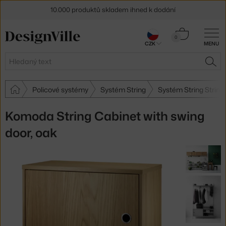
10.000 produktů skladem ihned k dodání
Sleva 5 % pro odběratele
newsletteru
Košík
0
CZK
MENU
0 Kč
30 dní na vrácení zboží
Hledat
HLE
Policové systémy
Systém String
Systém String String
Komoda String Cabinet with swing
door, oak