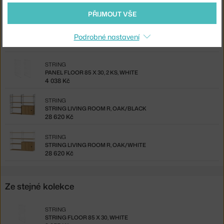
3 060 Kč
PŘIJMOUT VŠE
STRING
Podrobné nastavení
PANEL WALL 50 X 30, 2 KS, BLACK
2 870 Kč
STRING
PANEL FLOOR 85 X 30, 2 KS, WHITE
4 038 Kč
STRING
STRING LIVING ROOM R, OAK/BLACK
28 620 Kč
STRING
STRING LIVING ROOM R, OAK/WHITE
28 620 Kč
Ze stejné kolekce
STRING
STRING FLOOR 85 X 30, WHITE