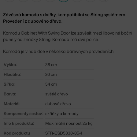
Závěsná komoda s dvířky, kompatibilní se String systémem.
Provedení z dubového dřeva.
Komodu Cabinet With Swing Door lze zavěsit mezi libovolné boční
panely od značky String. Komoda má dvě police.
Komoda je v nabídce v několika barevných provedeních.
Výška:
38 cm
Hloubka:
26 cm
Šířka:
54 cm
Barva:
světlé dřevo
Materiál:
dubové dřevo
Komponenty sestav:
skříňky a komody
Info k produktu:
Maximální nosnost 25 kg.
Kód produktu
STR-CSD5830-05-1