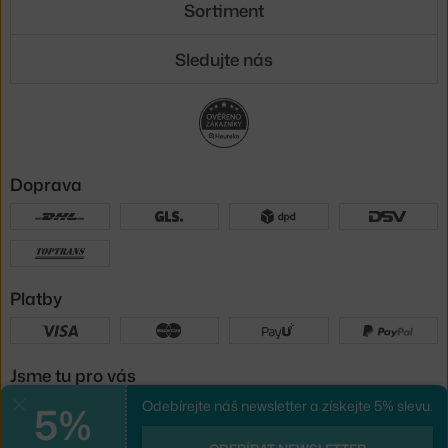
Sortiment
Sledujte nás
Doprava
Platby
Jsme tu pro vás
5%
Odebírejte náš newsletter a získejte 5% slevu.
Zavřít
UX design
a
e-shop na míru
od