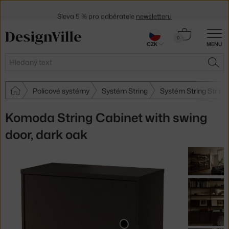
Sleva 5 % pro odběratele
newsletteru
30 dní na vrácení zboží
Košík
0
CZK
MENU
0 Kč
Hledat
HLE
Policové systémy
Systém String
Systém String String
Komoda String Cabinet with swing
door, dark oak