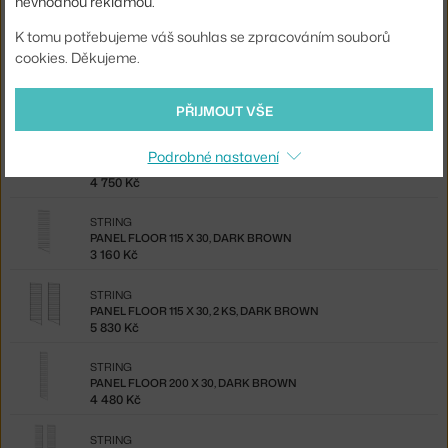
nevhodnou reklamou.
STRING
PANEL WALL 75 X 30, 2 KS, DARK BROWN
K tomu potřebujeme váš souhlas se zpracováním souborů
3 060 Kč
cookies. Děkujeme.
STRING
PANEL FLOOR 85 X 30, DARK BROWN
2 770 Kč
PŘIJMOUT VŠE
STRING
Podrobné nastavení
PANEL FLOOR 85 X 30, 2 KS, DARK BROWN
4 750 Kč
STRING
PANEL FLOOR 115 X 30, DARK BROWN
3 160 Kč
STRING
PANEL FLOOR 115 X 30, 2 KS, DARK BROWN
5 830 Kč
STRING
PANEL FLOOR 200 X 30, DARK BROWN
4 480 Kč
STRING