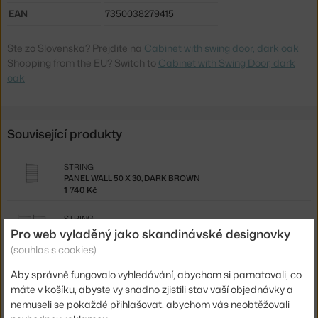
EAN
7350038279415
Ste zo Slovenska? Prejdite na
Cabinet with swing door, dark oak
Shopping from the EU? Switch to
Cabinet with Swing Door, dark
oak
Související produkty
STRING
PANEL WALL 50 X 30, DARK BROWN
1 740 Kč
STRING
PANEL WALL 50 X 30, 2 KS, DARK BROWN
Pro web vyladěný jako skandinávské designovky
2 870 Kč
(souhlas s cookies)
STRING
Aby správně fungovalo vyhledávání, abychom si pamatovali, co
PANEL WALL 75 X 30, DARK BROWN
máte v košíku, abyste vy snadno zjistili stav vaší objednávky a
1 940 Kč
nemuseli se pokaždé přihlašovat, abychom vás neobtěžovali