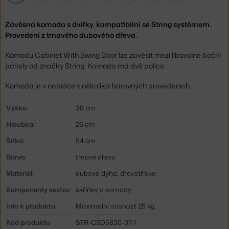
Závěsná komoda s dvířky, kompatibilní se String systémem.
Provedení z tmavého dubového dřeva.
Komodu Cabinet With Swing Door lze zavěsit mezi libovolné boční
panely od značky String. Komoda má dvě police.
Komoda je v nabídce v několika barevných provedeních.
Výška:
38 cm
Hloubka:
26 cm
Šířka:
54 cm
Barva:
tmavé dřevo
Materiál:
dubová dýha, dřevotříska
Komponenty sestav:
skříňky a komody
Info k produktu:
Maximální nosnost 25 kg.
Kód produktu
STR-CSD5830-07-1