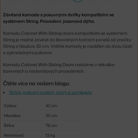
Závěsná komoda s posuvnými dvířky kompatibilní se
systémem String. Provedení: jasanová dýha.
Komodu Cabinet With Sliding doors kompatibilní se systémem
String je možné zavěsit do libovolných bočních panelů od značky
String o hloubce 30 cm. Vnitřek komody je rozdělen do dvou částí
s vyjímatelnými policemi.
Komodu Cabinet With Sliding Doors nabízíme v několika
barevných a materiálových provedeních.
Čtěte více na našem blogu:
String, policový systém, který si zamilujete
Výška:
42 cm
Hloubka:
30 cm
Šířka:
78 cm
Hmotnost:
13 kg