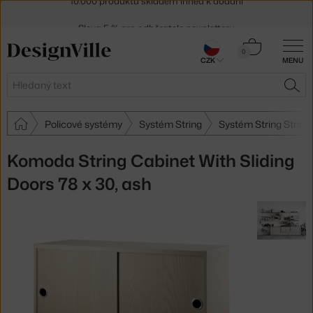
Sleva 5 % pro odběratele
newsletteru
30 dní na vrácení zboží
Košík
0
CZK
MENU
0 Kč
Hledat
HLE
Policové systémy
Systém String
Systém String String
Komoda String Cabinet With Sliding
Doors 78 x 30, ash