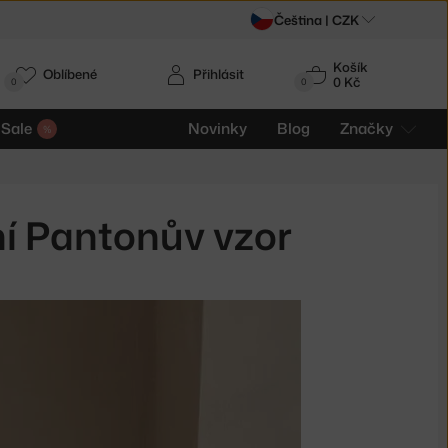
Čeština |
CZK
Košík
Oblíbené
Přihlásit
0 Kč
0
0
Sale
Novinky
Blog
Značky
ní Pantonův vzor