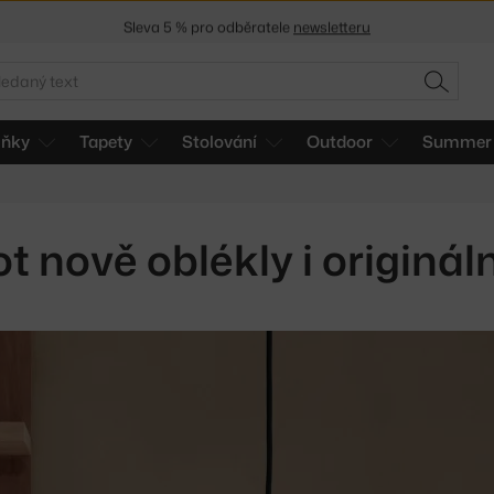
Sleva 5 % pro odběratele
newsletteru
30 dní na vrácení zboží
edat
HLEDAT
lňky
Tapety
Stolování
Outdoor
Summer 
 nově oblékly i originál