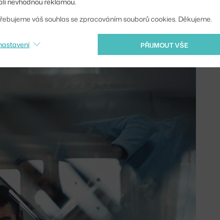
li nevhodnou reklamou.
 doplňky a vybavením – samozřejmě i Flowerpot.
řebujeme váš souhlas se zpracováním souborů cookies. Děkujeme.
nastavení
PŘIJMOUT VŠE