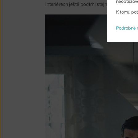
neobtěžova
interiérech ještě podtrhl stejnobarevnými
K tomu pot
Podrobné 