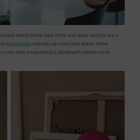
ých letech přidal také vlnitý vzor, který nechybí ani v
ice
Pantonova
originálu se může jako důkaz zářné
lu s ním také magnetizující účinek pěti dalších nově