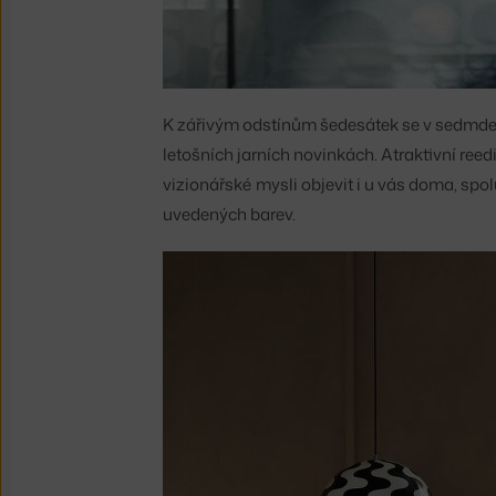
K zářivým odstínům šedesátek se v sedmdesát
letošních jarních novinkách. Atraktivní reed
vizionářské mysli objevit i u vás doma, spo
uvedených barev.