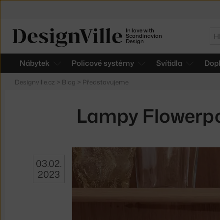
In love with
Hl
Scandinavian
Design
Nábytek
Policové systémy
Svítidla
Dop
Designville.cz
>
Blog
>
Představujeme
Lampy Flowerpot
03.02.
2023