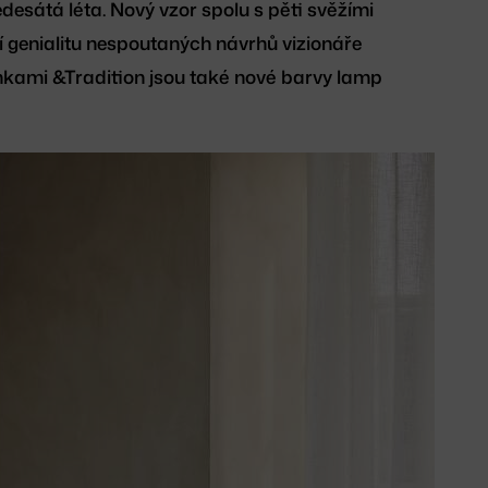
desátá léta. Nový vzor spolu s pěti svěžími
 genialitu nespoutaných návrhů vizionáře
nkami &Tradition jsou také nové barvy lamp