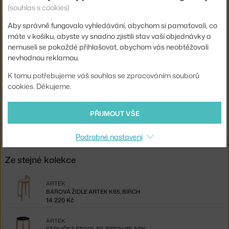
Barva:
světlé dřevo
(souhlas s cookies)
Materiál:
březové dřevo, březová překližka
Aby správně fungovalo vyhledávání, abychom si pamatovali, co
Sedák:
dřevo
máte v košíku, abyste vy snadno zjistili stav vaší objednávky a
nemuseli se pokaždé přihlašovat, abychom vás neobtěžovali
Podnož:
dřevo
nevhodnou reklamou.
Kód produktu
ART-28001471
K tomu potřebujeme váš souhlas se zpracováním souborů
EAN
6438305007792
cookies. Děkujeme.
Ste zo Slovenska? Prejdite na
Barová stolička Artek 64, birch
PŘIJMOUT VŠE
Shopping from the EU? Switch to
Artek Bar Stool 64, birch
Podrobné nastavení
Ze stejné kolekce
ARTEK
BAROVÁ ŽIDLE ARTEK K65, BIRCH
14 220 Kč
ARTEK
STOLIČKA STOOL 60, BIRCH/BLACK