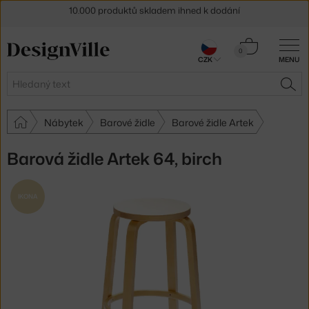
Sleva 5 % pro odběratele
newsletteru
Košík
30 dní na vrácení zboží
0
CZK
MENU
0 Kč
Hledat
HLE
Nábytek
Barové židle
Barové židle Artek
Barová židle Artek 64, birch
IKONA