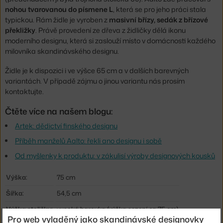
nohou tvarovanou do písmene L
, která se pro jeho práci stala
typickou. Rám židle je vyroben z
masivní břízy, sedák z břízové
překližky
. Právě provedení ze dřeva z židličky dělá ikonu
moderního designu, která si zaslouží místo v domácnosti každého
milovníka skandinávského designu.
Židle je k dispozici i ve výšce 65 cm a v dalších barevných
variantách. V případě zájmu o jinou variantu nás prosím
kontaktujte.
Čtěte více na našem blogu:
Artek: dědictví finského designu
Příběh manželů Aalto: řekli ano designu i sobě
Od myšlenky k produktu: v zákulisí výroby designových kousků
Výška:
75 cm
Šířka:
54,5 cm
Výška stoličky:
vysoká barovka (výška sezení ca 75 cm)
Pro web vyladěný jako skandinávské designovky