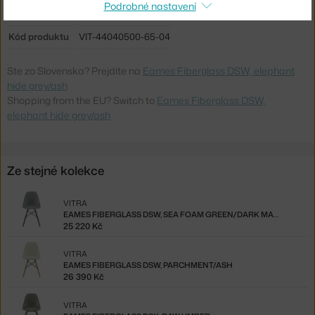
Podrobné nastavení
Podnož:
dřevo
Kód produktu
VIT-44040500-65-04
Ste zo Slovenska? Prejdite na
Eames Fiberglass DSW, elephant
hide grey/ash
Shopping from the EU? Switch to
Eames Fiberglass DSW,
elephant hide grey/ash
Ze stejné kolekce
VITRA
EAMES FIBERGLASS DSW, SEA FOAM GREEN/DARK MAPLE
25 220 Kč
VITRA
EAMES FIBERGLASS DSW, PARCHMENT/ASH
26 390 Kč
VITRA