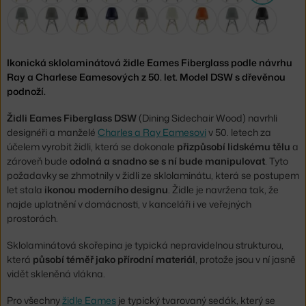
Ikonická sklolaminátová židle Eames Fiberglass podle návrhu
Ray a Charlese Eamesových z 50. let. Model DSW s dřevěnou
podnoží.
Židli Eames Fiberglass DSW
(Dining Sidechair Wood)
navrhli
designéři a manželé
Charles a Ray Eamesovi
v 50. letech za
účelem vyrobit židli, která se dokonale
přizpůsobí lidskému tělu
a
zároveň bude
odolná a snadno se s ní bude manipulovat
. Tyto
požadavky se zhmotnily v židli ze sklolaminátu, která se postupem
let stala
ikonou moderního designu
. Židle je navržena tak, že
najde uplatnění v domácnosti, v kanceláři i ve veřejných
prostorách.
Sklolaminátová skořepina je typická nepravidelnou strukturou,
která
působí téměř jako přírodní materiál
, protože jsou v ní jasně
vidět skleněná vlákna.
Pro všechny
židle Eames
je typický tvarovaný sedák, který se