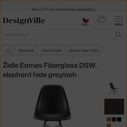
Sleva 5 % pro odběratele
newsletteru
30 dní na vrácení zboží
Košík
0
CZK
MENU
0 Kč
Hledat
HLE
Nábytek
Jídelní židle
Jídelní židle Vitra
Židle Eames Fiberglass DSW,
elephant hide grey/ash