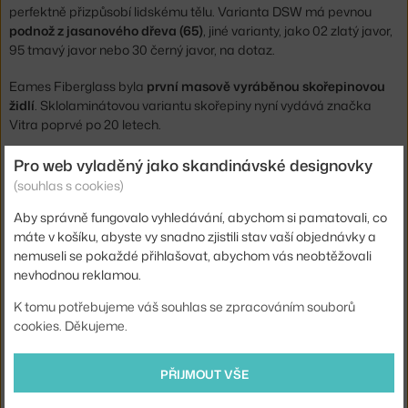
perfektně přizpůsobí lidskému tělu. Varianta DSW má pevnou
podnož z jasanového dřeva (65)
, jiné varianty, jako 02 zlatý javor,
95 tmavý javor nebo 30 černý javor, na dotaz.
Eames Fiberglass byla
první masově vyráběnou skořepinovou
židlí
. Sklolaminátovou variantu skořepiny nyní vydává značka
Vitra poprvé po 20 letech.
Pro web vyladěný jako skandinávské designovky
Výška:
83 cm
(souhlas s cookies)
Výška sedáku:
43 cm
Aby správně fungovalo vyhledávání, abychom si pamatovali, co
Hloubka:
55 cm
máte v košíku, abyste vy snadno zjistili stav vaší objednávky a
Šířka:
46,5 cm
nemuseli se pokaždé přihlašovat, abychom vás neobtěžovali
nevhodnou reklamou.
Područky:
bez područek
K tomu potřebujeme váš souhlas se zpracováním souborů
Barva:
černá, šedá
cookies. Děkujeme.
Materiál:
dřevo, sklolaminát
Stohovatelné:
ne
PŘIJMOUT VŠE
Sedák:
plast