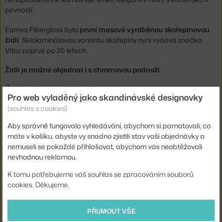
pevností.
Eames Fiberglass byla
první masově vyráběnou skořepinovou
židlí
. Sklolaminátovou variantu skořepiny nyní vydává značka
Vitra poprvé po 20 letech.
Židli je možné objednat i s chromovou podnoží.
Čtěte více na našem blogu:
Pro web vyladěný jako skandinávské designovky
Nadčasové skořepinové židle
(souhlas s cookies)
Výška:
Aby správně fungovalo vyhledávání, abychom si pamatovali, co
83 cm
máte v košíku, abyste vy snadno zjistili stav vaší objednávky a
Výška sedáku:
43 cm
nemuseli se pokaždé přihlašovat, abychom vás neobtěžovali
nevhodnou reklamou.
Délka:
55 cm
Šířka:
46,5 cm
K tomu potřebujeme váš souhlas se zpracováním souborů
cookies. Děkujeme.
Područky:
bez područek
Barva:
červená
PŘIJMOUT VŠE
Materiál:
ocel, sklolaminát