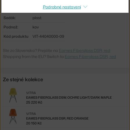
Podrobné nastavení
Stohovatelné:
ne
Sedák:
plast
Podnož:
kov
Kód produktu
VIT-44040000-09
Ste zo Slovenska? Prejdite na
Eames Fiberglass DSR, red
Shopping from the EU? Switch to
Eames Fiberglass DSR, red
Ze stejné kolekce
VITRA
EAMES FIBERGLASS DSW, OCHRE LIGHT/DARK MAPLE
25 220 Kč
VITRA
EAMES FIBERGLASS DSR, RED ORANGE
20 150 Kč