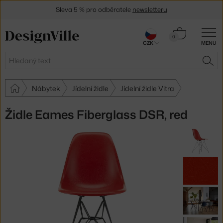
Sleva 5 % pro odběratele
newsletteru
30 dní na vrácení zboží
Košík
0
CZK
MENU
0 Kč
Hledat
HLE
Nábytek
Jídelní židle
Jídelní židle Vitra
Židle Eames Fiberglass DSR, red