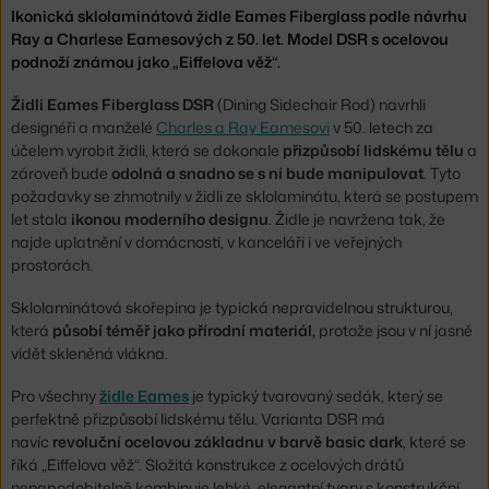
Ikonická sklolaminátová židle Eames Fiberglass podle návrhu
Ray a Charlese Eamesových z 50. let. Model DSR s ocelovou
podnoží známou jako „Eiffelova věž“.
Židli Eames Fiberglass DSR
(Dining Sidechair Rod) navrhli
designéři a manželé
Charles a Ray Eamesovi
v 50. letech za
účelem vyrobit židli, která se dokonale
přizpůsobí lidskému tělu
a
zároveň bude
odolná a snadno se s ní bude manipulovat
. Tyto
požadavky se zhmotnily v židli ze sklolaminátu, která se postupem
let stala
ikonou moderního designu
. Židle je navržena tak, že
najde uplatnění v domácnosti, v kanceláři i ve veřejných
prostorách.
Sklolaminátová skořepina je typická nepravidelnou strukturou,
která
působí téměř jako přírodní materiál,
protože jsou v ní jasně
vidět skleněná vlákna.
Pro všechny
židle Eames
je typický tvarovaný sedák, který se
perfektně přizpůsobí lidskému tělu. Varianta DSR má
navíc
revoluční ocelovou základnu v barvě basic dark
, které se
říká „Eiffelova věž“. Složitá konstrukce z ocelových drátů
nenapodobitelně kombinuje lehké, elegantní tvary s konstrukční