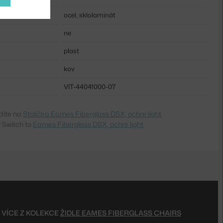
ocel, sklolaminát
ne
plast
kov
VIT-44041000-07
dite na
Stolička Eames Fiberglass DSX, ochre light
 Switch to
Eames Fiberglass DSX, ochre light
VÍCE Z KOLEKCE
ŽIDLE EAMES FIBERGLASS CHAIRS