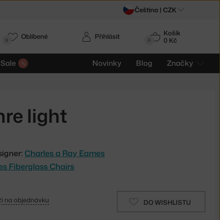
Čeština |
CZK
Košík
Oblíbené
Přihlásit
0 Kč
0
0
Sale
Novinky
Blog
Značky
re light
signer:
Charles a Ray Eames
es Fiberglass Chairs
í na objednávku
DO WISHLISTU