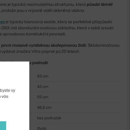
na je typická nepravidelnou strukturou, která
působí téměř
,
protože jsou v ní jasně vidět skleněná vlákna.
mes
je typický tvarovaný sedák, který se perfektně přizpůsobí
ta DSX má standardní ocelovou základnu, která v sobě snoubí
s opravdovou konstrukční pevností.
a
první masově vyráběnou skořepinovou židlí
. Sklolaminátovou
í vydává značka Vitra poprvé po 20 letech.
at i s chromovou podnoží.
83 cm
43 cm
byste vy
m vás
55 cm
46,5 cm
bez područek
žlutá