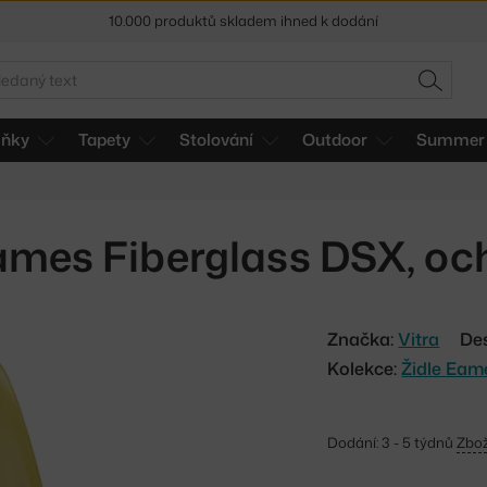
10.000 produktů skladem ihned k dodání
Sleva 5 % pro odběratele
newsletteru
edat
HLEDAT
30 dní na vrácení zboží
lňky
Tapety
Stolování
Outdoor
Summer 
ames Fiberglass DSX, och
Značka:
Vitra
De
Kolekce:
Židle Eam
Dodání: 3 - 5 týdnů
Zbož