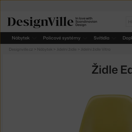
In love with
Hl
Scandinavian
Design
Nábytek
Policové systémy
Svítidla
Dop
Designville.cz
>
Nábytek
>
Jídelní židle
>
Jídelní židle Vitra
Židle E