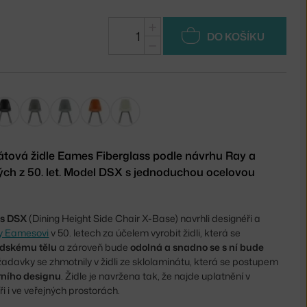
+
DO KOŠÍKU
−
átová židle Eames Fiberglass podle návrhu Ray a
ch z 50. let. Model DSX s jednoduchou ocelovou
ss DSX
(Dining Height Side Chair X-Base) navrhli designéři a
y Eamesovi
v 50. letech za účelem vyrobit židli, která se
idskému tělu
a zároveň bude
odolná a snadno se s ní bude
žadavky se zhmotnily v židli ze sklolaminátu, která se postupem
ního designu
. Židle je navržena tak, že najde uplatnění v
i i ve veřejných prostorách.