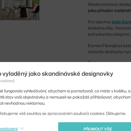
Sklolaminátová skořepi
jako přírodní materiál
Pro všechny
židle Ea
lidskému tělu. Varian
jednoduchou eleganci 
Eames Fiberglass byl
variantu skořepiny nyn
Židli je možné objedn
b vyladěný jako skandinávské designovky
Výška:
cookies)
Výška sedáku:
ě fungovalo vyhledávání, abychom si pamatovali, co máte v košíku, a
stili stav vaší objednávky a nemuseli se pokaždé přihlašovat, abycho
Délka:
li nevhodnou reklamou.
Šířka:
řebujeme váš souhlas se zpracováním souborů cookies. Děkujeme.
Područky:
nastavení
PŘIJMOUT VŠE
Barva: