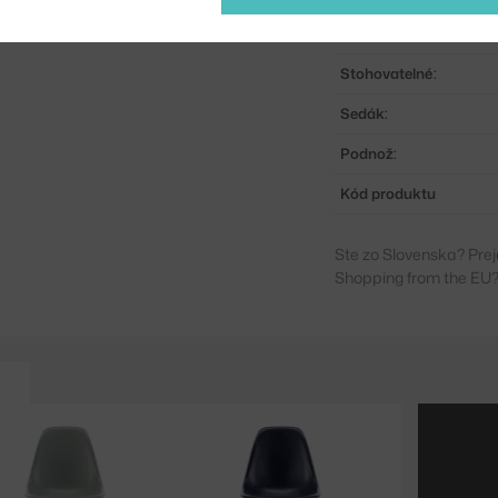
Materiál:
Stohovatelné:
Sedák:
Podnož:
Kód produktu
Ste zo Slovenska? Prej
Shopping from the EU?