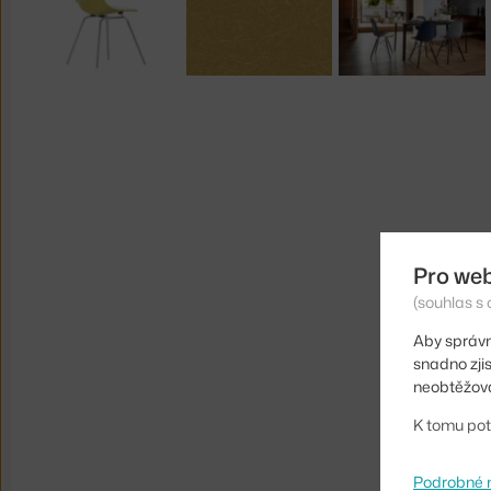
Pro we
(souhlas s 
Aby správn
snadno zji
neobtěžova
K tomu pot
Podrobné 