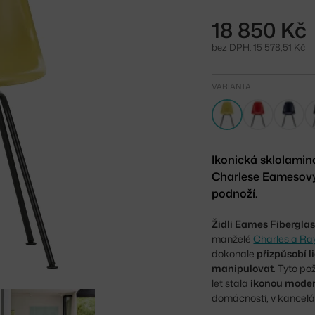
18 850 Kč
bez DPH: 15 578,51 Kč
VARIANTA
Ikonická sklolamin
Charlese Eamesový
podnoží.
Židli Eames Fibergla
manželé
Charles a Ra
dokonale
přizpůsobí l
manipulovat
. Tyto po
let stala
ikonou moder
domácnosti, v kancelář