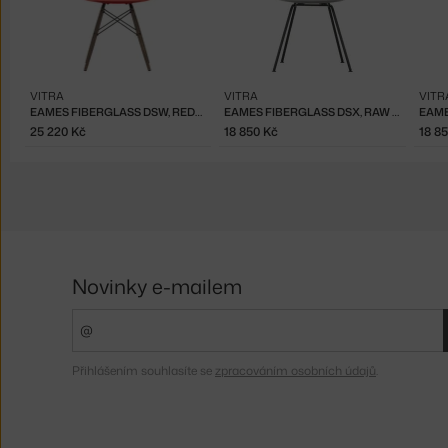
VITRA
VITRA
VITR
EAMES FIBERGLASS DSW, RED/DARK MAPLE
EAMES FIBERGLASS DSX, RAW UMBER
25 220 Kč
18 850 Kč
18 8
Novinky e-mailem
Přihlášením souhlasíte se
zpracováním osobních údajů
.