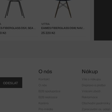
A
VITRA
EAMES FIBERGLASS DSX, SEA FOAM GREEN
EAMES FIBERGLASS DSW, NAVY BLUE/DARK MAPLE
50 Kč
25 220 Kč
O nás
Nákup
Kontakt
Vše o nákupu
ODESLAT
O nás
Doprava a platba
B2B spolupráce
Vrácení zboží
B2B realizace
Reklamace
Kariéra
Obchodní podmínky
Pro média
Zpracování os. údajů