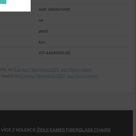
ocel, sklolaminát
ne
plast
kov
VIT-44041000-05
dite na
Eames Fiberglass DSX, sea foam green
 Switch to
Eames Fiberglass DSX, sea foam green
VÍCE Z KOLEKCE
ŽIDLE EAMES FIBERGLASS CHAIRS