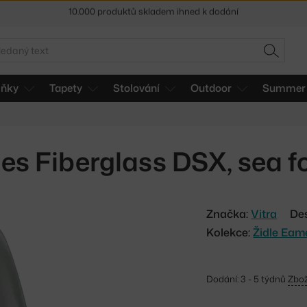
Sleva 5 % pro odběratele
newsletteru
30 dní na vrácení zboží
edat
HLEDAT
lňky
Tapety
Stolování
Outdoor
Summer 
es Fiberglass DSX, sea 
Značka:
Vitra
De
Kolekce:
Židle Eam
Dodání: 3 - 5 týdnů
Zbož