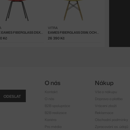
A
VITRA
ŽIDLE EAMES FIBERGLASS DSX, RED
EAMES FIBERGLASS DSW, OCHRE LIGHT/ASH
50 Kč
26 390 Kč
O nás
Nákup
Kontakt
Vše o nákupu
ODESLAT
O nás
Doprava a platba
B2B spolupráce
Vrácení zboží
B2B realizace
Reklamace
Kariéra
Obchodní podmínky
Pro média
Zpracování os. údajů