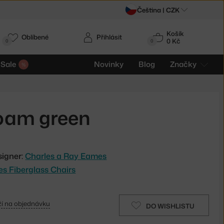
Čeština |
CZK
Košík
Oblíbené
Přihlásit
0 Kč
0
0
Sale
Novinky
Blog
Značky
foam green
signer:
Charles a Ray Eames
es Fiberglass Chairs
í na objednávku
DO WISHLISTU