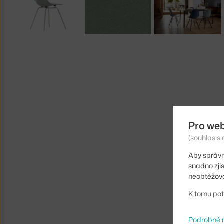
Pro we
(souhlas s 
Aby správn
snadno zji
neobtěžova
K tomu pot
Podrobné 