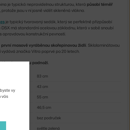
na je typická nepravidelnou strukturou, která
působí téměř
,
protože jsou v ní jasně vidět skleněná vlákna.
mes
je typický tvarovaný sedák, který se perfektně přizpůsobí
ta DSX má standardní ocelovou základnu, která v sobě snoubí
s opravdovou konstrukční pevností.
a
první masově vyráběnou skořepinovou židlí
. Sklolaminátovou
í vydává značka Vitra poprvé po 20 letech.
at i s chromovou podnoží.
83 cm
43 cm
byste vy
m vás
55 cm
46,5 cm
bez područek
světle zelená