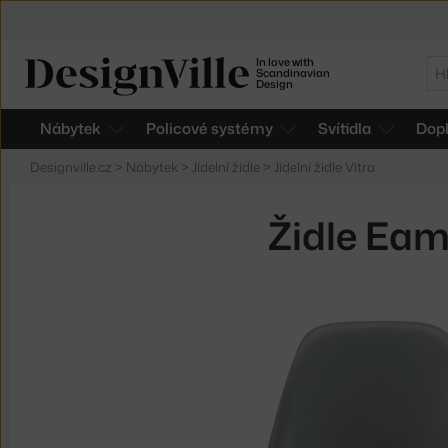
In love with
Hl
Scandinavian
Design
Nábytek
Policové systémy
Svítidla
Dop
Designville.cz
>
Nábytek
>
Jídelní židle
>
Jídelní židle Vitra
Židle Eam