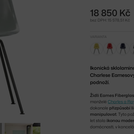
18 850 Kč
bez DPH: 15 578,51 Kč
VARIANTA
Ikonická sklolamin
Charlese Eamesový
podnoží.
Židli Eames Fibergla
manželé
Charles a Ra
dokonale
přizpůsobí l
manipulovat
. Tyto po
let stala
ikonou moder
domácnosti, v kancelář