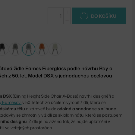
+
DO KOŠÍKU
−
átová židle Eames Fiberglass podle návrhu Ray a
ch z 50. let. Model DSX s jednoduchou ocelovou
ss DSX
(Dining Height Side Chair X-Base) navrhli designéři a
y Eamesovi
v 50. letech za účelem vyrobit židli, která se
idskému tělu
a zároveň bude
odolná a snadno se s ní bude
žadavky se zhmotnily v židli ze sklolaminátu, která se postupem
ního designu
. Židle je navržena tak, že najde uplatnění v
i i ve veřejných prostorách.