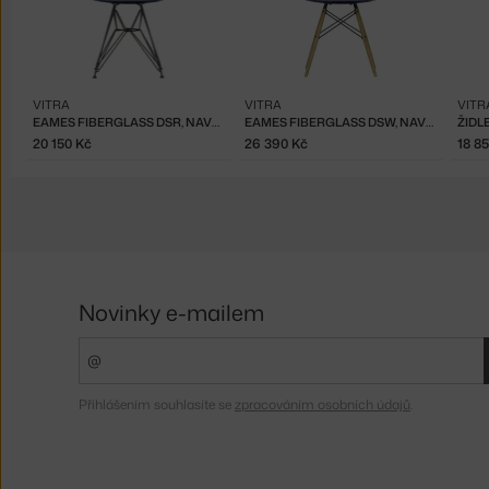
VITRA
VITRA
VITR
EAMES FIBERGLASS DSR, NAVY BLUE
EAMES FIBERGLASS DSW, NAVY BLUE/ASH
20 150 Kč
26 390 Kč
18 8
Novinky e-mailem
Přihlášením souhlasíte se
zpracováním osobních údajů
.