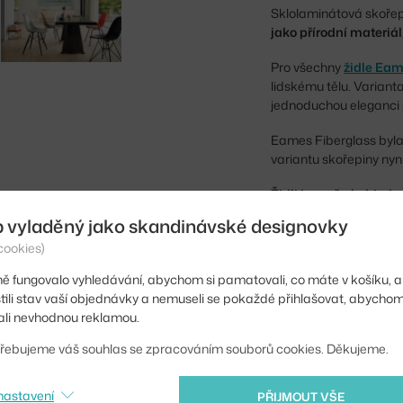
Sklolaminátová skořepi
jako přírodní materiál
Pro všechny
židle Ea
lidskému tělu. Varian
jednoduchou eleganci 
Eames Fiberglass byl
variantu skořepiny nyn
Židli je možné objedn
b vyladěný jako skandinávské designovky
Výška:
cookies)
Výška sedáku:
ě fungovalo vyhledávání, abychom si pamatovali, co máte v košíku, a
stili stav vaší objednávky a nemuseli se pokaždé přihlašovat, abycho
Délka:
li nevhodnou reklamou.
Šířka:
řebujeme váš souhlas se zpracováním souborů cookies. Děkujeme.
Područky:
nastavení
PŘIJMOUT VŠE
Barva: