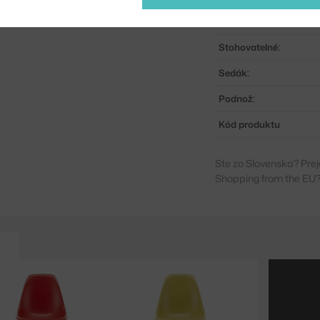
Materiál:
Stohovatelné:
Sedák:
Podnož:
Kód produktu
Ste zo Slovenska? Prej
Shopping from the EU?