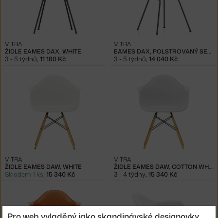
VITRA
VITRA
ŽIDLE EAMES DAX, WHITE
EAMES DAX, POLSTROVANÝ SEDÁK
3 - 5 týdnů
,
11 180 Kč
3 - 5 týdnů
,
14 040 Kč
VITRA
VITRA
ŽIDLE EAMES DAW, WHITE
ŽIDLE EAMES DAW, COTTON WHITE
Skladem 1 ks
,
15 340 Kč
3 - 4 týdny
,
15 340 Kč
Pro web vyladěný jako skandinávské designovky