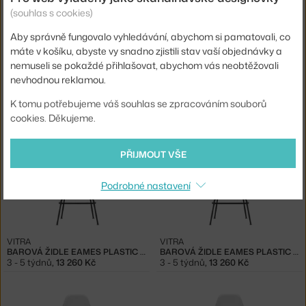
(souhlas s cookies)
Aby správně fungovalo vyhledávání, abychom si pamatovali, co
máte v košíku, abyste vy snadno zjistili stav vaší objednávky a
IKONA
nemuseli se pokaždé přihlašovat, abychom vás neobtěžovali
nevhodnou reklamou.
VITRA
VITRA
ŽIDLE EAMES DAW, RUSTY ORANGE
HOUPACÍ KŘESLO RAR, GOLDEN MAPLE
3 - 5 týdnů
,
15 340 Kč
3 - 5 týdnů
,
18 460 Kč
K tomu potřebujeme váš souhlas se zpracováním souborů
cookies. Děkujeme.
PŘIJMOUT VŠE
Podrobné nastavení
VITRA
VITRA
BAROVÁ ŽIDLE EAMES PLASTIC LOW, WHITE
BAROVÁ ŽIDLE EAMES PLASTIC LOW, RUSTY ORANGE
3 - 5 týdnů
,
13 260 Kč
3 - 5 týdnů
,
13 260 Kč