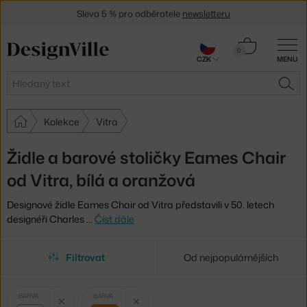
Sleva 5 % pro odběratele
newsletteru
30 dní na vrácení zboží
Košík
0
CZK
MENU
0 Kč
Hledat
HLE
Kolekce
Vitra
Židle a barové stoličky Eames Chair
od Vitra, bílá a oranžová
Designové židle Eames Chair od Vitra představili v 50. letech
designéři Charles
…
Číst dále
Filtrovat
Od nejpopulárnějších
Vybrané
Zrušit filtr
Zrušit filtr
BARVA
BARVA