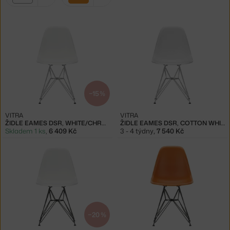
filtry:
bílá
oranžová
−15 %
VITRA
VITRA
ŽIDLE EAMES DSR, WHITE/CHROME
ŽIDLE EAMES DSR, COTTON WHITE/CHROME
Skladem 1 ks
,
6 409 Kč
3 - 4 týdny
,
7 540 Kč
−20 %