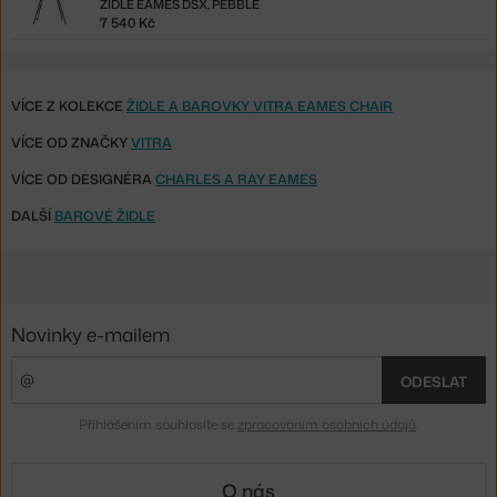
ŽIDLE EAMES DSX, PEBBLE
7 540 Kč
VÍCE Z KOLEKCE
ŽIDLE A BAROVKY VITRA EAMES CHAIR
VÍCE OD ZNAČKY
VITRA
VÍCE OD DESIGNÉRA
CHARLES A RAY EAMES
DALŠÍ
BAROVÉ ŽIDLE
Novinky e-mailem
ODESLAT
Přihlášením souhlasíte se
zpracováním osobních údajů
.
O nás