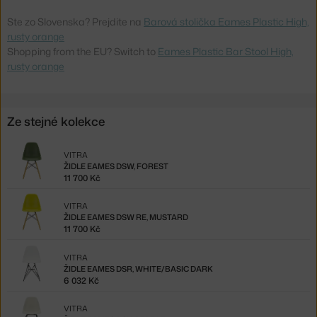
Ste zo Slovenska? Prejdite na
Barová stolička Eames Plastic High,
rusty orange
Shopping from the EU? Switch to
Eames Plastic Bar Stool High,
rusty orange
Ze stejné kolekce
VITRA
ŽIDLE EAMES DSW, FOREST
11 700 Kč
VITRA
ŽIDLE EAMES DSW RE, MUSTARD
11 700 Kč
VITRA
ŽIDLE EAMES DSR, WHITE/BASIC DARK
6 032 Kč
VITRA