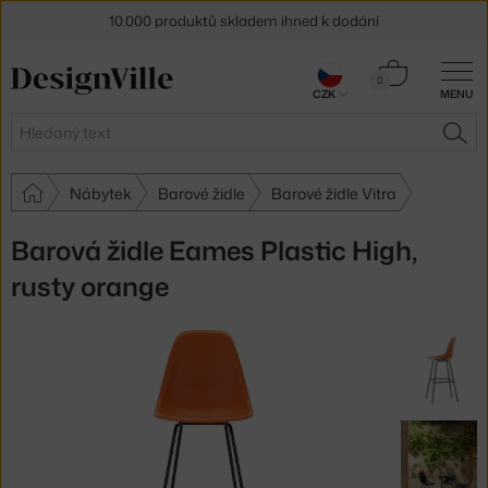
10.000 produktů skladem ihned k dodání
Sleva 5 % pro odběratele
newsletteru
Košík
0
CZK
MENU
0 Kč
30 dní na vrácení zboží
Hledat
HLE
Nábytek
Barové židle
Barové židle Vitra
Barová židle Eames Plastic High,
rusty orange