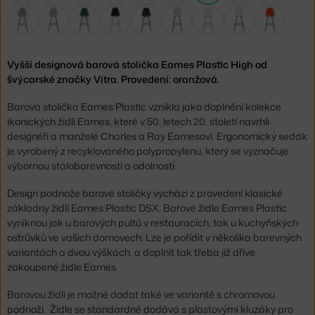
Vyšší designová barová stolička Eames Plastic High od
švýcarské značky Vitra. Provedení: oranžová.
Barová stolička Eames Plastic vznikla jako doplnění kolekce
ikonických židlí Eames, které v 50. letech 20. století navrhli
designéři a manželé Charles a Ray Eamesovi. Ergonomický sedák
je vyrobený z recyklovaného polypropylenu, který se vyznačuje
výbornou stálobarevností a odolností.
Design podnože barové stoličky vychází z provedení klasické
základny židlí Eames Plastic DSX. Barové židle Eames Plastic
vyniknou jak u barových pultů v restauracích, tak u kuchyňských
ostrůvků ve vašich domovech. Lze je pořídit v několika barevných
variantách a dvou výškách, a doplnit tak třeba již dříve
zakoupené židle Eames.
Barovou židli je možné dodat také ve variantě s chromovou
podnoží. Židle se standardně dodává s plastovými kluzáky pro