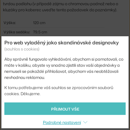
tvrdou podlahu (v případě zájmu o chromovou podnož nebo o
kluzáky pro koberec uveďte tento požadavek do poznámky).
Výška:
120 cm
Výška sedáku:
79,5 cm
Hloubka:
54 cm
Pro web vyladěný jako skandinávské designovky
(souhlas s cookies)
Šířka:
56 cm
Aby správně fungovalo vyhledávání, abychom si pamatovali, co
Výška stoličky:
vysoká barovka (výška sezení ca 75 cm)
máte v košíku, abyste vy snadno zjistili stav vaší objednávky a
Područky:
bez područek
nemuseli se pokaždé přihlašovat, abychom vás neobtěžovali
nevhodnou reklamou.
Barva:
oranžová
K tomu potřebujeme váš souhlas se zpracováním souborů
Materiál:
lakovaná ocel, polypropylen
cookies. Děkujeme.
Sedák:
plast
Podnož:
kov
PŘIJMOUT VŠE
Model:
Barovka
Podrobné nastavení
Kód produktu
VIT-44053500-43