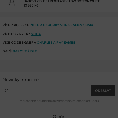
BAROVÁ ŽIDLE EAMES PLASTIC LOW, COTTON WHITE
13 260 Kč
VÍCE Z KOLEKCE
ŽIDLE A BAROVKY VITRA EAMES CHAIR
VÍCE OD ZNAČKY
VITRA
VÍCE OD DESIGNÉRA
CHARLES A RAY EAMES
DALŠÍ
BAROVÉ ŽIDLE
Novinky e-mailem
ODESLAT
Přihlášením souhlasíte se
zpracováním osobních údajů
.
O nás