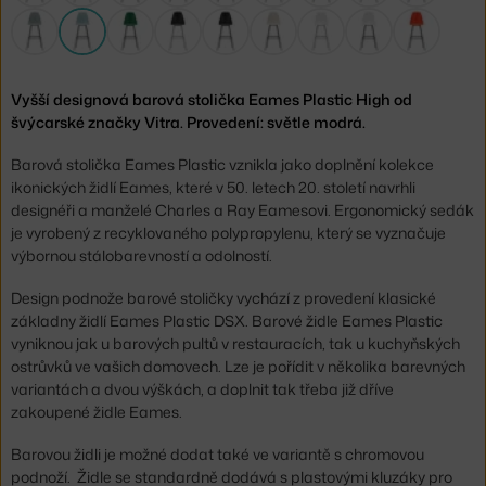
Vyšší designová barová stolička Eames Plastic High od
švýcarské značky Vitra. Provedení: světle modrá.
Barová stolička Eames Plastic vznikla jako doplnění kolekce
ikonických židlí Eames, které v 50. letech 20. století navrhli
designéři a manželé Charles a Ray Eamesovi. Ergonomický sedák
je vyrobený z recyklovaného polypropylenu, který se vyznačuje
výbornou stálobarevností a odolností.
Design podnože barové stoličky vychází z provedení klasické
základny židlí Eames Plastic DSX. Barové židle Eames Plastic
vyniknou jak u barových pultů v restauracích, tak u kuchyňských
ostrůvků ve vašich domovech. Lze je pořídit v několika barevných
variantách a dvou výškách, a doplnit tak třeba již dříve
zakoupené židle Eames.
Barovou židli je možné dodat také ve variantě s chromovou
podnoží. Židle se standardně dodává s plastovými kluzáky pro