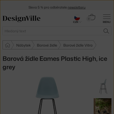
Sleva 5 % pro odběratele
newsletteru
30 dní na vrácení zboží
Košík
0
CZK
MENU
0 Kč
Hledat
HLE
Nábytek
Barové židle
Barové židle Vitra
Barová židle Eames Plastic High, ice
grey