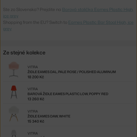
Ste zo Slovenska? Prejdite na
Barová stolička Eames Plastic High,
ice grey
Shopping from the EU? Switch to
Eames Plastic Bar Stool High, ice
grey
Ze stejné kolekce
VITRA
ŽIDLE EAMES DAL, PALE ROSE / POLISHED ALUMINUM
18 200 Kč
VITRA
BAROVÁ ŽIDLE EAMES PLASTIC LOW, POPPY RED
13 260 Kč
VITRA
ŽIDLE EAMES DAW, WHITE
15 340 Kč
VITRA