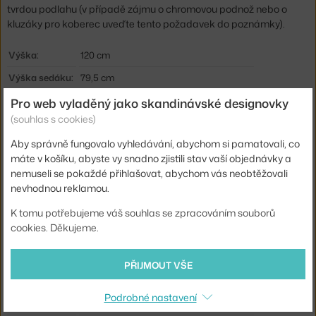
tvrdou podlahu (v případě zájmu o chromovou podnož nebo o
kluzáky pro koberec uveďte tento požadavek do poznámky).
Výška:
120 cm
Výška sedáku:
79,5 cm
Hloubka:
54 cm
Pro web vyladěný jako skandinávské designovky
(souhlas s cookies)
Šířka:
56 cm
Aby správně fungovalo vyhledávání, abychom si pamatovali, co
Výška stoličky:
vysoká barovka (výška sezení ca 75 cm)
máte v košíku, abyste vy snadno zjistili stav vaší objednávky a
Područky:
bez područek
nemuseli se pokaždé přihlašovat, abychom vás neobtěžovali
nevhodnou reklamou.
Barva:
světle modrá
K tomu potřebujeme váš souhlas se zpracováním souborů
Materiál:
lakovaná ocel, polypropylen
cookies. Děkujeme.
Sedák:
plast
Podnož:
kov
PŘIJMOUT VŠE
Model:
Barovka
Podrobné nastavení
Kód produktu
VIT-44053500-23