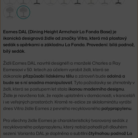
Eames DAL (Dining Height Armchair La Fonda Base) je
ikonická designová židle od značky Vitra, která má plastový
sedák s opěrkami a základnu La Fonda. Provedení: bílá podnož,
bílý sedák.
Židli Eames DAL navrhli designéři a manželé Charles a Ray
Eamesovi v 50. letech za účelem vyrobit židli, která se
dokonale
přizpůsobí lidskému tělu
a zároveň bude
odolná a
bude se s ní snadno manipulovat
. Tyto požadavky se zhmotnily v
židli, která se postupem let stala
ikonou moderního designu
.
Židle je navržena tak, že najde uplatnění v domácnosti, v kanceláři
i ve veřejných prostorách. Kromě re-edice ze sklolaminátu vyrábí
dnes Vitra židle Eames z pevného recyklovaného
polypropylenu
.
Pro všechny židle Eames je charakteristický tvarovaný sedák z
recyklovaného polypropylenu, který nabízí pohodlí při dlouhém
sezení. Varianta DAL je doplněna o subtilní
čtyřnohou podnož La