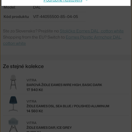
Model:
DAL
Kód produktu
VIT-44055500-85–04-05
Ste zo Slovenska? Prejdite na
Stolička Eames DAL, cotton white
Shopping from the EU? Switch to
Eames Plastic Armchair DAL,
cotton white
Ze stejné kolekce
VITRA
BAROVÁ ŽIDLE EAMES WIRE HIGH, BASIC DARK
17 940 Kč
VITRA
ŽIDLE EAMES DSL, SEA BLUE / POLISHED ALUMINUM
14 560 Kč
VITRA
ŽIDLE EAMES DAR, ICE GREY