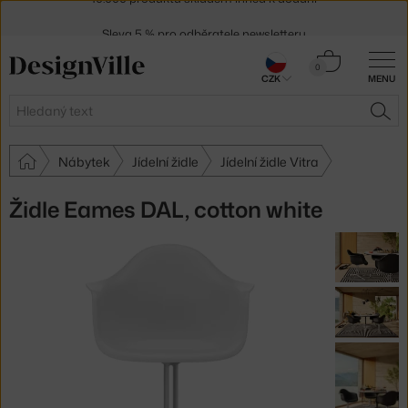
Sleva 5 % pro odběratele
newsletteru
30 dní na vrácení zboží
Košík
0
CZK
MENU
0 Kč
Hledat
HLE
Nábytek
Jídelní židle
Jídelní židle Vitra
Židle Eames DAL, cotton white