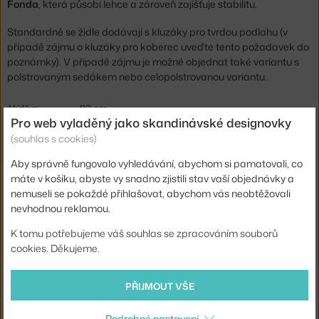
Fonda
, která působí lehce a zároveň zajišťuje stabilitu.
Standardně se židle dodávají s kluzáky pro tvrdou podlahu (v
případě zájmu o kluzáky pro koberec uveďte tento požadavek do
poznámky). V případě zájmu je možné objednat také variantu s
polstrovaným sedákem nebo celopolstrovanou variantu.
Výška:
83 cm
Pro web vyladěný jako skandinávské designovky
Výška sedáku:
43 cm
(souhlas s cookies)
Hloubka:
60 cm
Aby správně fungovalo vyhledávání, abychom si pamatovali, co
Šířka:
63 cm
máte v košíku, abyste vy snadno zjistili stav vaší objednávky a
nemuseli se pokaždé přihlašovat, abychom vás neobtěžovali
Područky:
s područkami
nevhodnou reklamou.
Barva:
bílá
K tomu potřebujeme váš souhlas se zpracováním souborů
Materiál:
polypropylen, lakovaný hliník
cookies. Děkujeme.
Stohovatelné:
ne
PŘIJMOUT VŠE
Sedák:
plast
Podnož:
kov
Podrobné nastavení