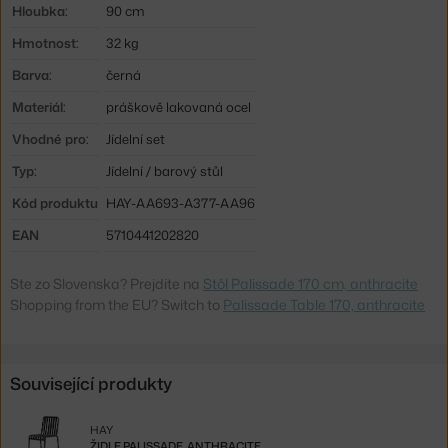
Hloubka:
90 cm
Hmotnost:
32 kg
Barva:
černá
Materiál:
práškově lakovaná ocel
Vhodné pro:
Jídelní set
Typ:
Jídelní / barový stůl
Kód produktu
HAY-AA693-A377-AA96
EAN
5710441202820
Ste zo Slovenska? Prejdite na
Stôl Palissade 170 cm, anthracite
Shopping from the EU? Switch to
Palissade Table 170, anthracite
Související produkty
HAY
ŽIDLE PALISSADE, ANTHRACITE