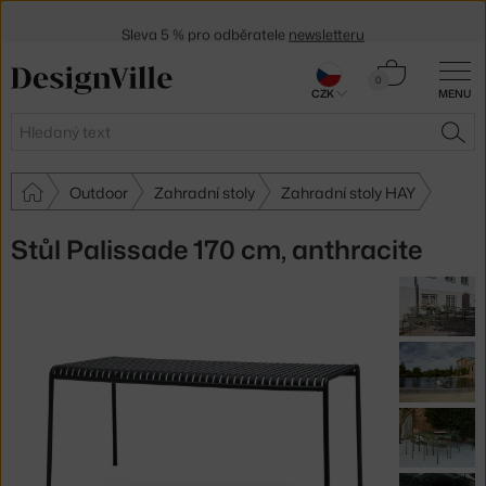
Sleva 5 % pro odběratele
newsletteru
30 dní na vrácení zboží
Košík
0
CZK
MENU
0 Kč
Hledat
HLE
Outdoor
Zahradní stoly
Zahradní stoly HAY
Stůl Palissade 170 cm, anthracite