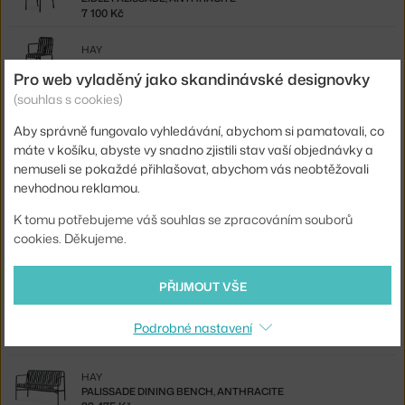
7 100 Kč
HAY
PALISSADE ARMCHAIR, ANTHRACITE
Pro web vyladěný jako skandinávské designovky
8 180 Kč
(souhlas s cookies)
HAY
Aby správně fungovalo vyhledávání, abychom si pamatovali, co
PALISSADE DINING ARMCHAIR, ANTHRACITE
10 180 Kč
máte v košíku, abyste vy snadno zjistili stav vaší objednávky a
nemuseli se pokaždé přihlašovat, abychom vás neobtěžovali
HAY
nevhodnou reklamou.
PALISSADE CANTILEVER ARMCHAIR, ANTHRACITE
9 180 Kč
K tomu potřebujeme váš souhlas se zpracováním souborů
cookies. Děkujeme.
HAY
ŽIDLE PALISSADE CANTILEVER, ANTHRACITE
7 219 Kč
PŘIJMOUT VŠE
HAY
ŽIDLE PALISSADE CANTILEVER DINING, ANTHRACITE
Podrobné nastavení
13 975 Kč
HAY
PALISSADE DINING BENCH, ANTHRACITE