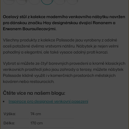
Ocelový stůl z kolekce moderního venkovního nábytku navržen
pro dánskou značku Hay designérskou dvojicí Ronanem a
Erwanem Bouroullecovými.
Všechny produkty z kolekce Palissade jsou vyrobeny z odolné
oceli potažené dvěma vrstvami nátěru. Nábytek je nejen velmi
pohodlný a elegantní, ale také vysoce odolný proti korozi.
Vybrat si můžete ze čtyř barevných provedení a kromě klasických
venkovních prostředí jako jsou zahrady a terasy, můžete nábytek
Palissade klidně využít i v komerčních prostorách městských
kaváren nebo restauracích.
Čtěte více na našem blogu:
Inspirace pro designové venkovní posezení
Výška:
74 cm
Délka:
170 cm