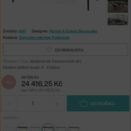
Značka:
HAY
Designer:
Ronan & Erwan Bouroullec
Kolekce:
Zahradní nábytek Palissade
DO WISHLISTU
Skladem 1 kus
, dodáme do 2 pracovních dní
Dodání dalších kusů: 3 - 4 týdny
28 725 Kč
24 416,25 Kč
−15 %
bez DPH: 20 178,72 Kč
−
+
DO KOŠÍKU
VARIANTA