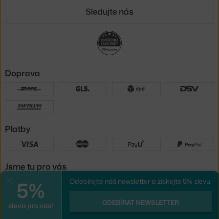
Sledujte nás
Doprava
Platby
Jsme tu pro vás
5%
Odebírejte náš newsletter a získejte 5% slevu.
Zavřít
UX design
a
e-shop na míru
od
ODEBÍRAT NEWSLETTER
sleva pro vás!
PeckaDesign