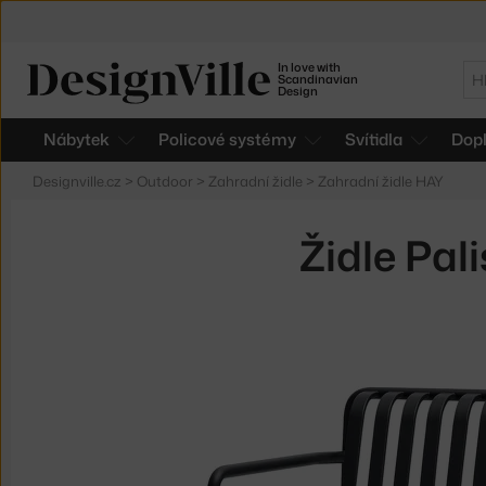
In love with
Hl
Scandinavian
Design
Nábytek
Policové systémy
Svítidla
Dop
Designville.cz
>
Outdoor
>
Zahradní židle
>
Zahradní židle HAY
Židle Pal