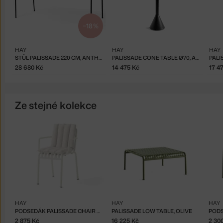
−18 %
HAY
HAY
HAY
STŮL PALISSADE 220 CM, ANTHRACITE
PALISSADE CONE TABLE Ø70, ANTHRACITE
28 680 Kč
14 475 Kč
17 4
Ze stejné kolekce
HAY
HAY
HAY
PODSEDÁK PALISSADE CHAIR AND ARMCHAIR, CREAM WHITE
PALISSADE LOW TABLE, OLIVE
2 875 Kč
16 225 Kč
2 30