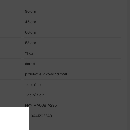
80 cm
45 cm
66 cm
63 cm
11 kg
černá
práškově lakovaná ocel
Jídelní set
Jídelní židle
HAY-AA608-A235
5710441202240