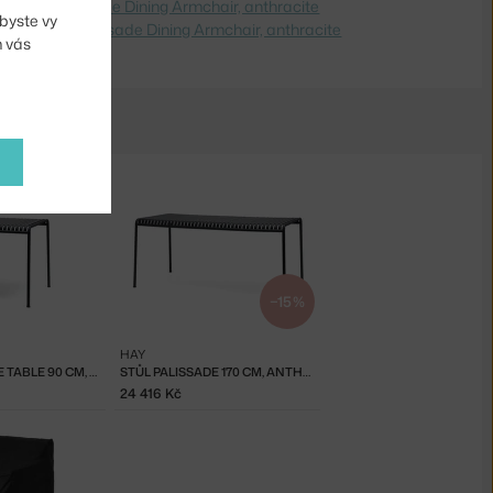
dite na
Palissade Dining Armchair, anthracite
byste vy
 Switch to
Palissade Dining Armchair, anthracite
m vás
−15 %
HAY
STŮL PALISSADE TABLE 90 CM, ANTHRACITE
STŮL PALISSADE 170 CM, ANTHRACITE
24 416 Kč