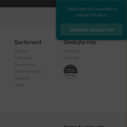
Odebírejte náš newsletter a
získejte 5% slevu.
ODEBÍRAT NEWSLETTER
Sortiment
Sledujte nás
Kolekce
Instagram
Podle stylu
Facebook
Tipy na dárky
Dárkové poukazy
Designéři
Outlet
y