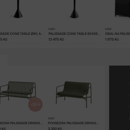
HAY
HAY
PALISSADE CONE TABLE Ø90, ANTHRACITE
PALISSADE CONE TABLE 65X65 CM, ANTHRACITE
75 Kč
13 475 Kč
1 975 Kč
−20 %
HAY
PODSEDÁK PALISSADE DINING BENCH, OLIVE
PODSEDÁK PALISSADE DINING BENCH QUILTED, OLIVE
0 Kč
3 350 Kč