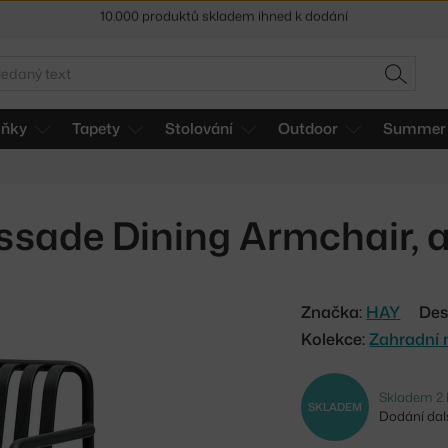
Sleva 5 % pro odběratele
newsletteru
30 dní na vrácení zboží
edat
HLEDAT
lňky
Tapety
Stolování
Outdoor
Summer 
issade Dining Armchair, 
Značka:
HAY
Des
Kolekce:
Zahradní 
Skladem 2 
SKLADEM
Dodání dalš