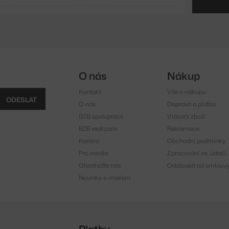
O nás
Nákup
Kontakt
Vše o nákupu
ODESLAT
O nás
Doprava a platba
B2B spolupráce
Vrácení zboží
B2B realizace
Reklamace
Kariéra
Obchodní podmínky
Pro média
Zpracování os. údajů
Ohodnoťte nás
Odstoupit od smlouv
Novinky e-mailem