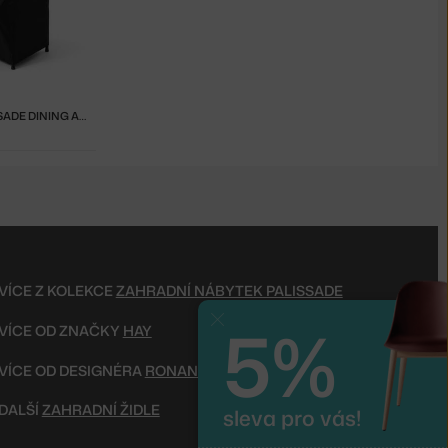
OBAL NA PALISSADE DINING ARMCHAIR
VÍCE Z KOLEKCE
ZAHRADNÍ NÁBYTEK PALISSADE
5%
Zavřít
VÍCE OD ZNAČKY
HAY
VÍCE OD DESIGNÉRA
RONAN & ERWAN BOUROULLEC
DALŠÍ
ZAHRADNÍ ŽIDLE
sleva pro vás!