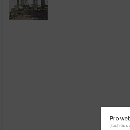
Pro we
(souhlas s 