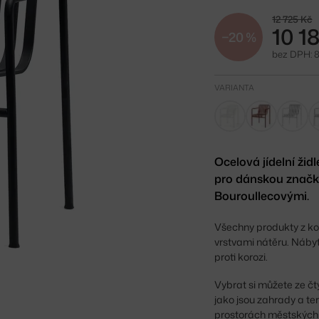
12 725 Kč
10 1
−20 %
bez DPH: 8
VARIANTA
Ocelová jídelní ži
pro dánskou značk
Bouroullecovými.
Všechny produkty z ko
vrstvami nátěru. Nábyt
proti korozi.
Vybrat si můžete ze č
jako jsou zahrady a te
prostorách městských 