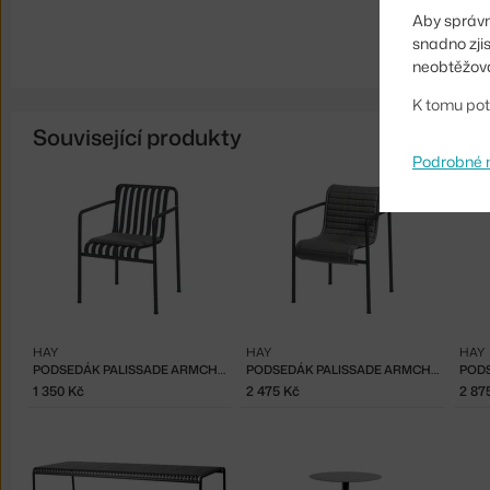
Aby správn
snadno zji
neobtěžova
K tomu pot
Související produkty
Podrobné 
HAY
HAY
HAY
PODSEDÁK PALISSADE ARMCHAIR, ANTHRACITE
PODSEDÁK PALISSADE ARMCHAIR QUILTED, ANTHRACITE
1 350 Kč
2 475 Kč
2 87