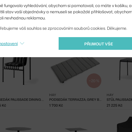
Ste zo Slovenska? Prej
ě fungovalo vyhledávání, abychom si pamatovali, co máte v košíku, a
Shopping from the EU?
stili stav vaší objednávky a nemuseli se pokaždé přihlašovat, abycho
li nevhodnou reklamou.
řebujeme váš souhlas se zpracováním souborů cookies. Děkujeme.
nastavení
PŘIJMOUT VŠE
−20 %
HAY
HAY
PODSEDÁK PALISSADE DINING ARMCHAIR QUILTED, ANTHRACITE
PODSEDÁK TERRAZZA, GREY BOLD STRIPE
5 Kč
1 700 Kč
21 225 Kč