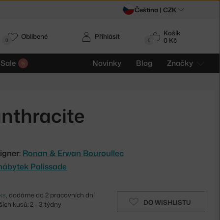
Čeština |
CZK
Košík
Oblíbené
Přihlásit
0 Kč
0
0
Sale
Novinky
Blog
Značky
anthracite
igner:
Ronan & Erwan Bouroullec
nábytek Palissade
ks
, dodáme do 2 pracovních dní
DO WISHLISTU
ích kusů: 2 - 3 týdny