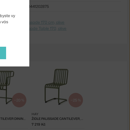
5710441202875
byste vy
m vás
dite na
Stôl Palissade 170 cm, olive
 Switch to
Palissade Table 170, olive
−20 %
−25 %
HAY
PALISSADE CANTILEVER DINING ARMCHAIR, OLIVE
ŽIDLE PALISSADE CANTILEVER, OLIVE
7 219 Kč