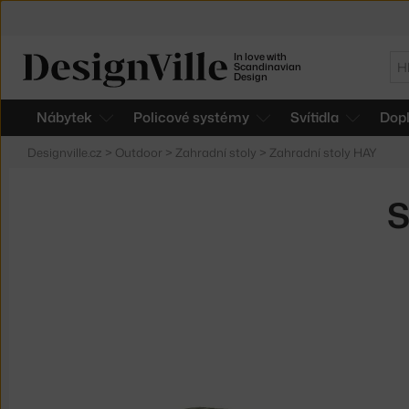
In love with
Hl
Scandinavian
Design
Nábytek
Policové systémy
Svítidla
Dop
Designville.cz
>
Outdoor
>
Zahradní stoly
>
Zahradní stoly HAY
S