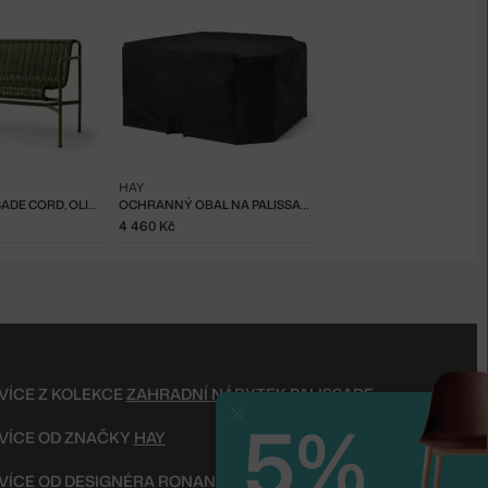
HAY
LAVIČKA PALISSADE CORD, OLIVE
OCHRANNÝ OBAL NA PALISSADE TABLE 170
4 460 Kč
VÍCE Z KOLEKCE
ZAHRADNÍ NÁBYTEK PALISSADE
5%
Zavřít
VÍCE OD ZNAČKY
HAY
VÍCE OD DESIGNÉRA
RONAN & ERWAN BOUROULLEC