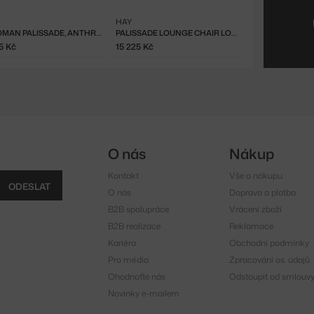
HAY
OTTOMAN PALISSADE, ANTHRACITE
PALISSADE LOUNGE CHAIR LOW, OLIVE
5 Kč
15 225 Kč
O nás
Nákup
Kontakt
Vše o nákupu
ODESLAT
O nás
Doprava a platba
B2B spolupráce
Vrácení zboží
B2B realizace
Reklamace
Kariéra
Obchodní podmínky
Pro média
Zpracování os. údajů
Ohodnoťte nás
Odstoupit od smlouv
Novinky e-mailem