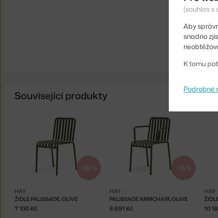
(souhlas s 
Aby správn
snadno zji
neobtěžova
K tomu pot
Podrobné 
Související produkty
−20 %
−15 %
HAY
HAY
HAY
ŽIDLE PALISSADE, OLIVE
PALISSADE ARMCHAIR, OLIVE
7 100 Kč
8 691 Kč
10 1