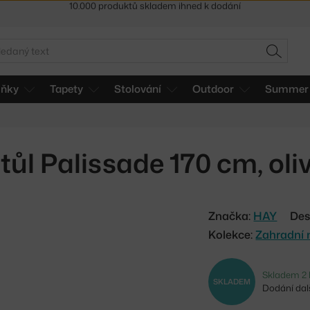
Sleva 5 % pro odběratele
newsletteru
30 dní na vrácení zboží
edat
HLEDAT
lňky
Tapety
Stolování
Outdoor
Summer 
tůl Palissade 170 cm, oli
Značka:
HAY
Des
Kolekce:
Zahradní 
Skladem 2 
SKLADEM
Dodání dalš