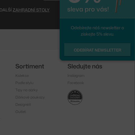
sleva pro vás!
DALŠÍ
ZAHRADNÍ STOLY
Odebírejte náš newsletter a
získejte 5% slevu.
ODEBÍRAT NEWSLETTER
Sortiment
Sledujte nás
Kolekce
Instagram
Podle stylu
Facebook
Tipy na dárky
Dárkové poukazy
Designéři
Outlet
y