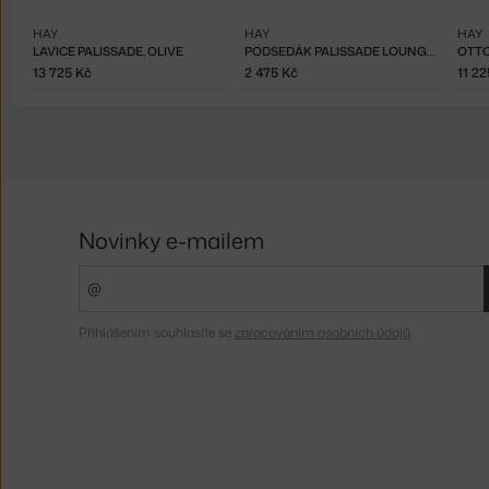
HAY
HAY
HAY
LAVICE PALISSADE, OLIVE
PODSEDÁK PALISSADE LOUNGE CHAIR HIGH QUILTED, OLIVE
13 725 Kč
2 475 Kč
11 22
Novinky e-mailem
Přihlášením souhlasíte se
zpracováním osobních údajů
.