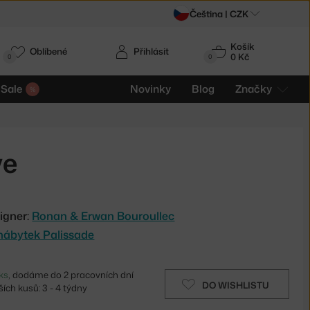
Čeština |
CZK
Košík
Oblíbené
Přihlásit
0 Kč
0
0
Sale
Novinky
Blog
Značky
ve
igner:
Ronan & Erwan Bouroullec
nábytek Palissade
ks
, dodáme do 2 pracovních dní
DO WISHLISTU
ích kusů: 3 - 4 týdny