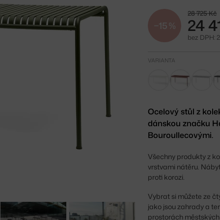
28 725 Kč
24 4
−15 %
bez DPH: 2
VARIANTA
Ocelový stůl z ko
dánskou značku H
Bouroullecovými.
Všechny produkty z ko
vrstvami nátěru. Nábyt
proti korozi.
Vybrat si můžete ze č
jako jsou zahrady a te
prostorách městských 