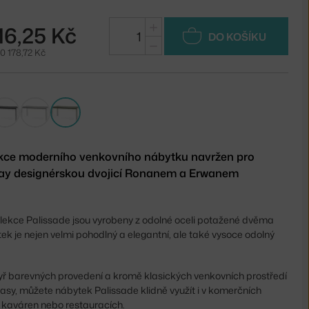
+
16,25 Kč
DO KOŠÍKU
−
0 178,72 Kč
lekce moderního venkovního nábytku navržen pro
ay designérskou dvojicí Ronanem a Erwanem
lekce Palissade jsou vyrobeny z odolné oceli potažené dvěma
ek je nejen velmi pohodlný a elegantní, ale také vysoce odolný
tyř barevných provedení a kromě klasických venkovních prostředí
rasy, můžete nábytek Palissade klidně využít i v komerčních
kaváren nebo restauracích.