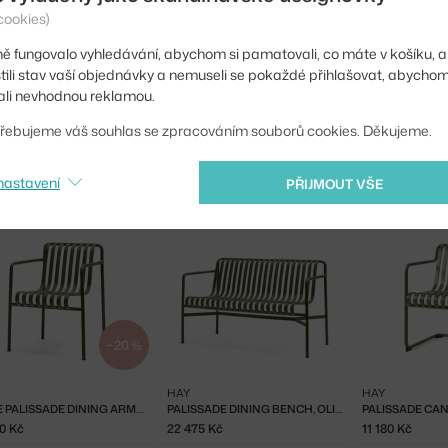
cookies)
EAN
ě fungovalo vyhledávání, abychom si pamatovali, co máte v košíku, a
stili stav vaší objednávky a nemuseli se pokaždé přihlašovat, abycho
Ste zo Slovenska? Prej
li nevhodnou reklamou.
Shopping from the EU?
řebujeme váš souhlas se zpracováním souborů cookies. Děkujeme.
nastavení
PŘIJMOUT VŠE
−20 %
HAY
HAY
ŽIDLE PALISSADE DINING ARMCHAIR, OLIVE
PALISSADE DINING BENCH, OLIVE
80 Kč
22 475 Kč
11 180 Kč