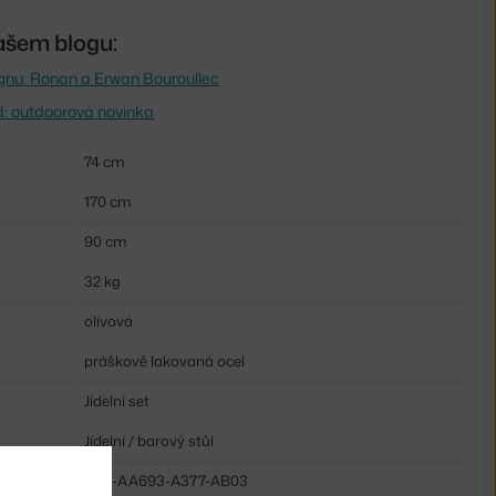
ašem blogu:
esignu: Ronan a Erwan Bouroullec
: outdoorová novinka
74 cm
170 cm
90 cm
32 kg
olivová
práškově lakovaná ocel
Jídelní set
Jídelní / barový stůl
HAY-AA693-A377-AB03