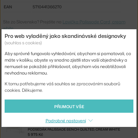
EAN
5710441366270
Ste zo Slovenska? Prejdite na
Lavička Palissade Cord, cream
white
Shopping from the EU? Switch to
Palissade Cord Dining Bench,
Pro web vyladěný jako skandinávské designovky
cream white
(souhlas s cookies)
Aby správně fungovalo vyhledávání, abychom si pamatovali, co
máte v košíku, abyste vy snadno zjistili stav vaší objednávky a
Související produkty
nemuseli se pokaždé přihlašovat, abychom vás neobtěžovali
nevhodnou reklamou.
HAY
K tomu potřebujeme váš souhlas se zpracováním souborů
PODSEDÁK PALISSADE DINING BENCH, CREAM WHITE
2 875 Kč
cookies. Děkujeme.
HAY
PŘIJMOUT VŠE
PODSEDÁK PALISSADE DINING BENCH QUILTED, CREAM WHITE
3 350 Kč
Podrobné nastavení
HAY
PODSEDÁK PALISSADE BENCH QUILTED, CREAM WHITE
5 975 Kč