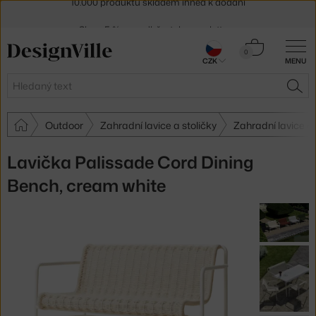
Sleva 5 % pro odběratele
newsletteru
30 dní na vrácení zboží
Košík
0
CZK
MENU
0 Kč
Hledat
HLE
Outdoor
Zahradní lavice a stoličky
Zahradní lavice a
Lavička Palissade Cord Dining
Bench, cream white