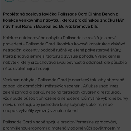
Proplétaná ocelová lavička Palissade Cord Dining Bench z
kolekce venkovního nábytku, kterou pro dánskou značku HAY
navrhnul Ronan Bouroullec. Barva: krémově bílá.
Kolekce outdoorového nábytku Palissade se rozšiřuje o nové
provedení – Palissade Cord. Ikonická kovová konstrukce získává
netradiční akcent v podobě ručně vpletené polyesterové šňůry,
která přidává jemnější texturu a zvyšuje pohodlí. Výsledkem je
nábytek, který si zachovává svou pevnost a odolnost, ale působí o
něco uvolněněji a hravěji.
Venkovní nábytek Palissade Cord je navržený tak, aby přirozeně
zapadl do domácích i městských scenérií. Ať už se usadí mezi
zelení zahrad a parků, nebo na terasách kaváren a restaurací,
vždy bude působit přirozeně a nenuceně. Důmyslně vybrané barvy
navíc umožňují, aby jednotlivé kusy splynuly s okolím, nebo
naopak vytvořily výrazný vizuální akcent.
Palissade Cord v sobě spojuje precizní řemeslné zpracování,
promyšlenou ergonomii a materiály odolné vůči povětrnostním