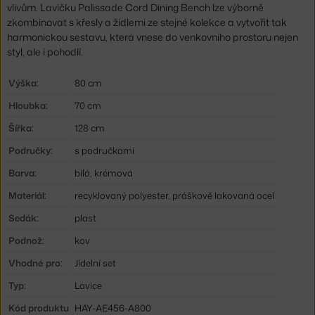
vlivům. Lavičku Palissade Cord Dining Bench lze výborně
zkombinovat s křesly a židlemi ze stejné kolekce a vytvořit tak
harmonickou sestavu, která vnese do venkovního prostoru nejen
styl, ale i pohodlí.
Výška:
80 cm
Hloubka:
70 cm
Šířka:
128 cm
Područky:
s područkami
Barva:
bílá, krémová
Materiál:
recyklovaný polyester, práškově lakovaná ocel
Sedák:
plast
Podnož:
kov
Vhodné pro:
Jídelní set
Typ:
Lavice
Kód produktu
HAY-AE456-A800