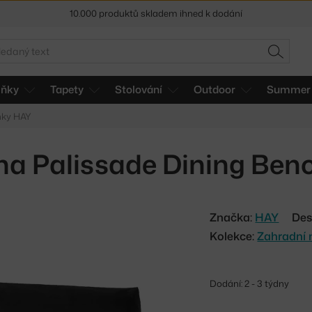
10.000 produktů skladem ihned k dodání
Sleva 5 % pro odběratele
newsletteru
edat
HLEDAT
30 dní na vrácení zboží
lňky
Tapety
Stolování
Outdoor
Summer 
ňky HAY
a Palissade Dining Ben
Značka:
HAY
Des
Kolekce:
Zahradní 
Dodání: 2 - 3 týdny