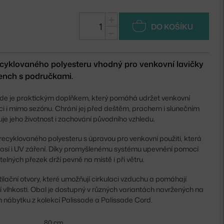
+
DO KOŠÍKU
−
ecyklovaného polyesteru vhodný pro venkovní lavičky
ench s područkami.
de je praktickým doplňkem, který pomáhá udržet venkovní
i i mimo sezónu. Chrání jej před deštěm, prachem i slunečním
uje jeho životnost i zachování původního vzhledu.
recyklovaného polyesteru s úpravou pro venkovní použití, která
así i UV záření. Díky promyšlenému systému upevnění pomocí
elných přezek drží pevně na místě i při větru.
tilační otvory, které umožňují cirkulaci vzduchu a pomáhají
vlhkosti. Obal je dostupný v různých variantách navržených na
 nábytku z kolekcí Palissade a Palissade Cord.
80 cm