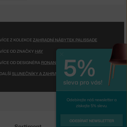
VÍCE Z KOLEKCE
ZAHRADNÍ NÁBYTEK PALISSADE
VÍCE OD ZNAČKY
HAY
5%
Zavřít
VÍCE OD DESIGNÉRA
RONAN & ERWAN BOUROULLEC
DALŠÍ
SLUNEČNÍKY A ZAHRADNÍ DOPLŇKY
sleva pro vás!
Odebírejte náš newsletter a
získejte 5% slevu.
ODEBÍRAT NEWSLETTER
Sortiment
Sledujte nás