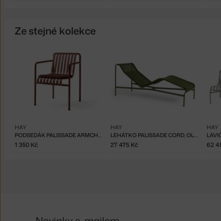
Ze stejné kolekce
HAY
HAY
HAY
PODSEDÁK PALISSADE ARMCHAIR, IRON RED
LEHÁTKO PALISSADE CORD, OLIVE
1 350 Kč
27 475 Kč
62 4
Novinky e-mailem