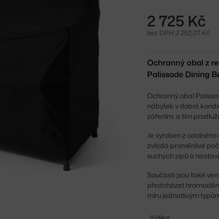
2 725 Kč
bez DPH: 2 252,07 Kč
Ochranný obal z r
Palissade Dining B
Ochranný obal Palissa
nábytek v dobré kondic
zářením, a tím prodluž
Je vyroben z odolného 
zvládá proměnlivé poč
suchých zipů a nastavit
Součástí jsou také ven
předcházet hromadění 
míru jednotlivým typům
Výška: