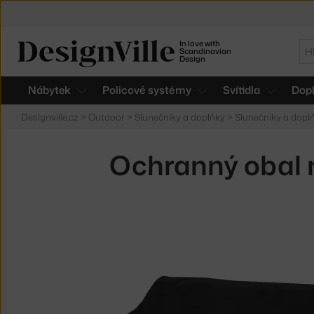
In love with
Hl
Scandinavian
Design
Nábytek
Policové systémy
Svítidla
Dop
Designville.cz
>
Outdoor
>
Slunečníky a doplňky
>
Slunečníky a dopl
Ochranný obal n