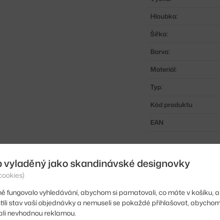
Hloubka:
Šířka:
Barva:
Materiál:
Typ:
Kód produktu
EAN
Ste zo Slovenska? Prej
Shopping from the EU?
b vyladěný jako skandinávské designovky
cookies)
ě fungovalo vyhledávání, abychom si pamatovali, co máte v košíku, a
stili stav vaší objednávky a nemuseli se pokaždé přihlašovat, abycho
li nevhodnou reklamou.