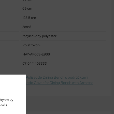
69 cm
128,5 cm
černá
recyklovaný polyester
Polstrování
HAY-AF003-E966
5710441403333
dite na
Obal na Palissade Dining Bench s podrúčkami
 Switch to
Palissade Cover for Dining Bench with Armrest
byste vy
m vás