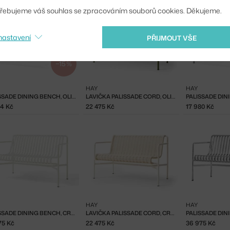
řebujeme váš souhlas se zpracováním souborů cookies. Děkujeme.
nastavení
PŘIJMOUT VŠE
−15 %
HAY
HAY
PALISSADE DINING BENCH, OLIVE
LAVIČKA PALISSADE CORD, OLIVE
04 Kč
22 475 Kč
17 980 Kč
HAY
HAY
PALISSADE DINING BENCH, CREAM WHITE
LAVIČKA PALISSADE CORD, CREAM WHITE
75 Kč
22 475 Kč
36 975 Kč