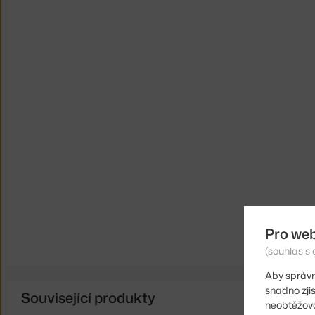
Pro we
(souhlas s 
Aby správn
snadno zji
Související produkty
neobtěžova