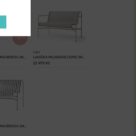
−20 %
HAY
PALISSADE DINING BENCH, SKY GREY
LAVIČKA PALISSADE CORD, SKY GREY
22 475 Kč
PALISSADE DINING BENCH, GALVANISED