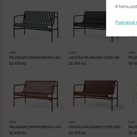
K tomu pot
Podrobné 
HAY
HAY
HAY
PALISSADE DINING BENCH, ANTHRACITE
LAVIČKA PALISSADE CORD, ANTHRACITE
22 475 Kč
22 475 Kč
19 1
HAY
HAY
HAY
PALISSADE DINING BENCH, IRON RED
LAVIČKA PALISSADE CORD, IRON RED
22 475 Kč
22 475 Kč
22 4