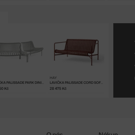
HAY
LAVIČKA PALISSADE PARK DINING BENCH OUT/OUT SET OF 2, SKY GREY
LAVIČKA PALISSADE CORD SOFA, IRON RED
50 Kč
28 475 Kč
O nás
Nákup