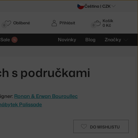
Čeština |
CZK
Košík
Oblíbené
Přihlásit
0 Kč
0
0
Sale
Novinky
Blog
Značky
ch s područkami
igner:
Ronan & Erwan Bouroullec
nábytek Palissade
DO WISHLISTU