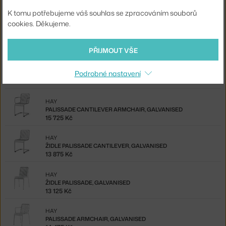
10 225 Kč
K tomu potřebujeme váš souhlas se zpracováním souborů
cookies. Děkujeme.
HAY
ŽIDLE PALISSADE CANTILEVER, SKY GREY
9 625 Kč
PŘIJMOUT VŠE
HAY
Podrobné nastavení
PALISSADE CANTILEVER ARMCHAIR, SKY GREY
11 475 Kč
HAY
PALISSADE CANTILEVER ARMCHAIR, GALVANISED
15 725 Kč
HAY
ŽIDLE PALISSADE CANTILEVER, GALVANISED
13 875 Kč
HAY
ŽIDLE PALISSADE, GALVANISED
13 125 Kč
HAY
PALISSADE ARMCHAIR, GALVANISED