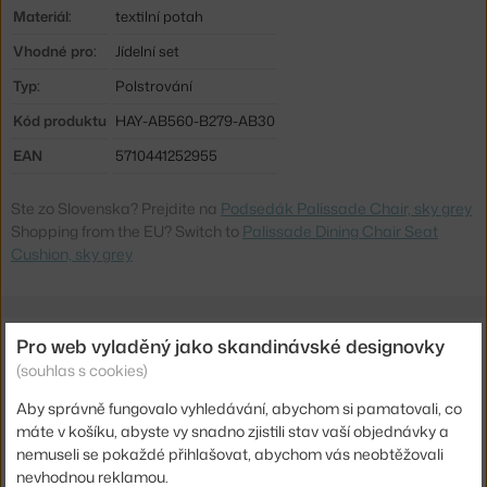
Materiál:
textilní potah
Vhodné pro:
Jídelní set
Typ:
Polstrování
Kód produktu
HAY-AB560-B279-AB30
EAN
5710441252955
Ste zo Slovenska? Prejdite na
Podsedák Palissade Chair, sky grey
Shopping from the EU? Switch to
Palissade Dining Chair Seat
Cushion, sky grey
Související produkty
Pro web vyladěný jako skandinávské designovky
(souhlas s cookies)
HAY
Aby správně fungovalo vyhledávání, abychom si pamatovali, co
ŽIDLE PALISSADE, SKY GREY
7 100 Kč
máte v košíku, abyste vy snadno zjistili stav vaší objednávky a
nemuseli se pokaždé přihlašovat, abychom vás neobtěžovali
HAY
nevhodnou reklamou.
PALISSADE ARMCHAIR, SKY GREY