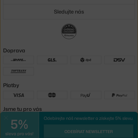
Sledujte nás
Doprava
Platby
Jsme tu pro vás
5%
Odebírejte náš newsletter a získejte 5% slevu.
Zavřít
UX design
a
e-shop na míru
od
ODEBÍRAT NEWSLETTER
sleva pro vás!
PeckaDesign