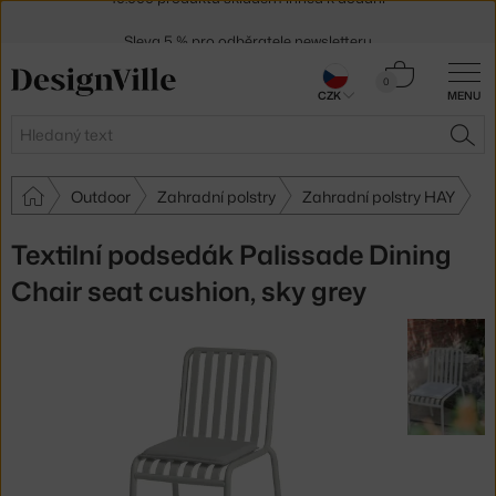
Sleva 5 % pro odběratele
newsletteru
30 dní na vrácení zboží
Košík
0
CZK
MENU
0 Kč
Hledat
HLE
Outdoor
Zahradní polstry
Zahradní polstry HAY
Textilní podsedák Palissade Dining
Chair seat cushion, sky grey