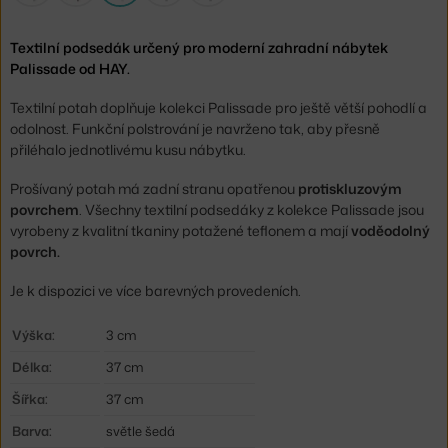
Textilní podsedák určený pro moderní zahradní nábytek
Palissade od HAY.
Textilní potah doplňuje kolekci Palissade pro ještě větší pohodlí a
odolnost. Funkční polstrování je navrženo tak, aby přesně
přiléhalo jednotlivému kusu nábytku.
Prošívaný potah má zadní stranu opatřenou
protiskluzovým
povrchem
. Všechny textilní podsedáky z kolekce Palissade jsou
vyrobeny z kvalitní tkaniny potažené teflonem a mají
voděodolný
povrch.
Je k dispozici ve více barevných provedeních.
Výška:
3 cm
Délka:
37 cm
Šířka:
37 cm
Barva:
světle šedá