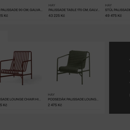
HAY
HAY
STŮL PALISSADE 90 CM, GALVANISED
PALISSADE TABLE 170 CM, GALVANISED
25 Kč
43 225 Kč
49 475 Kč
HAY
PALISSADE LOUNGE CHAIR HIGH, IRON RED
PODSEDÁK PALISSADE LOUNGE CHAIR LOW QUILTED, OLIVE
75 Kč
2 475 Kč