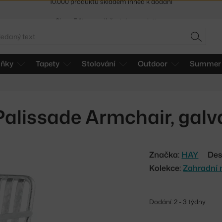
Sleva 5 % pro odběratele
newsletteru
30 dní na vrácení zboží
edat
HLEDAT
lňky
Tapety
Stolování
Outdoor
Summer 
Palissade Armchair, gal
Značka:
HAY
Des
Kolekce:
Zahradní 
Dodání: 2 - 3 týdny