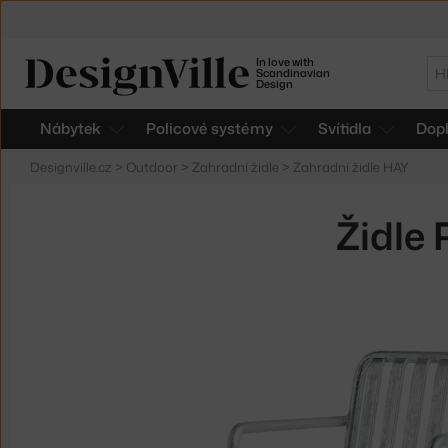
In love with
Hl
Scandinavian
Design
Nábytek
Policové systémy
Svítidla
Dop
Designville.cz
>
Outdoor
>
Zahradní židle
>
Zahradní židle HAY
Židle 