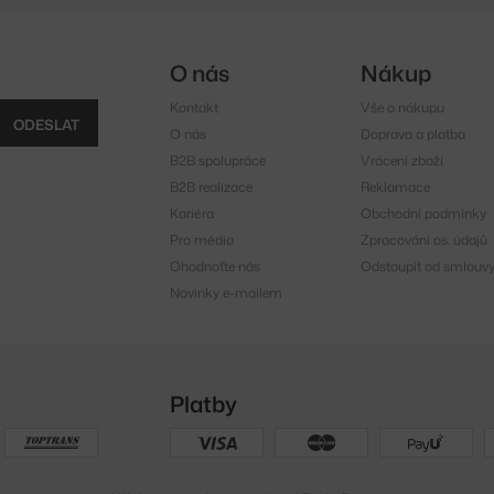
O nás
Nákup
Kontakt
Vše o nákupu
ODESLAT
O nás
Doprava a platba
B2B spolupráce
Vrácení zboží
B2B realizace
Reklamace
Kariéra
Obchodní podmínky
Pro média
Zpracování os. údajů
Ohodnoťte nás
Odstoupit od smlouv
Novinky e-mailem
Platby