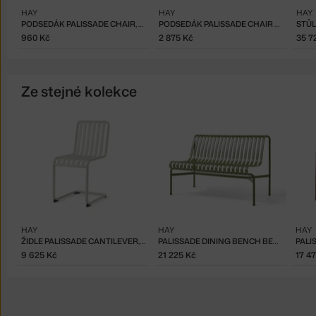
HAY
HAY
HAY
PODSEDÁK PALISSADE CHAIR, SKY GREY
PODSEDÁK PALISSADE CHAIR AND ARMCHAIR, SKY GREY
960 Kč
2 875 Kč
35 7
Ze stejné kolekce
HAY
HAY
HAY
ŽIDLE PALISSADE CANTILEVER, SKY GREY
PALISSADE DINING BENCH BEZ PODRUČEK, OLIVE
9 625 Kč
21 225 Kč
17 4