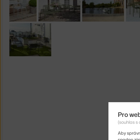
Pro we
(souhlas s 
Aby správn
snadno zji