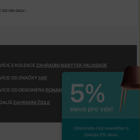
STŮL PALISSADE 220 CM, GALVANISED
VÍCE Z KOLEKCE
ZAHRADNÍ NÁBYTEK PALISSADE
VÍCE OD ZNAČKY
HAY
5%
Zavřít
VÍCE OD DESIGNÉRA
RONAN & ERWAN BOUROULLEC
DALŠÍ
ZAHRADNÍ ŽIDLE
sleva pro vás!
Odebírejte náš newsletter a
získejte 5% slevu.