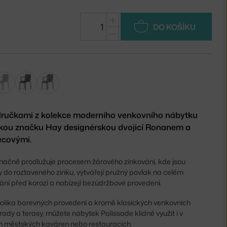
+
DO KOŠÍKU
−
odručkami z kolekce moderního venkovního nábytku
kou značku Hay designérskou dvojicí Ronanem a
ecovými.
značně prodlužuje procesem žárového zinkování, kde jsou
 do roztaveného zinku, vytvářejí pružný povlak na celém
ní před korozí a nabízejí bezúdržbové provedení.
kolika barevných provedení a kromě klasických venkovních
rady a terasy, můžete nábytek Palissade klidně využít i v
h městských kaváren nebo restauracích.