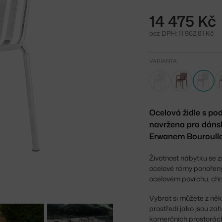
14 475 Kč
bez DPH: 11 962,81 Kč
VARIANTA
Ocelová židle s p
navržena pro dáns
Erwanem Bouroull
Životnost nábytku se 
ocelové rámy ponořeny
ocelovém povrchu, chrá
Vybrat si můžete z ně
prostředí jako jsou zah
komerčních prostorác