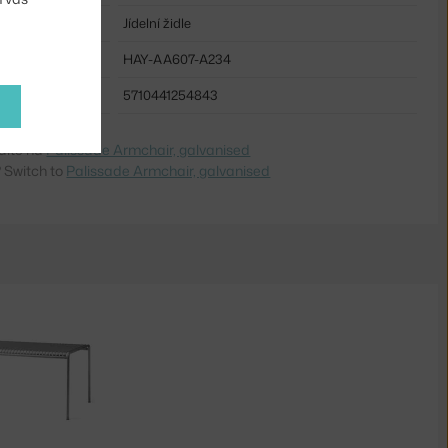
Jídelní židle
HAY-AA607-A234
5710441254843
dite na
Palissade Armchair, galvanised
 Switch to
Palissade Armchair, galvanised