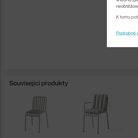
neobtěžova
K tomu pot
Podrobné 
Související produkty