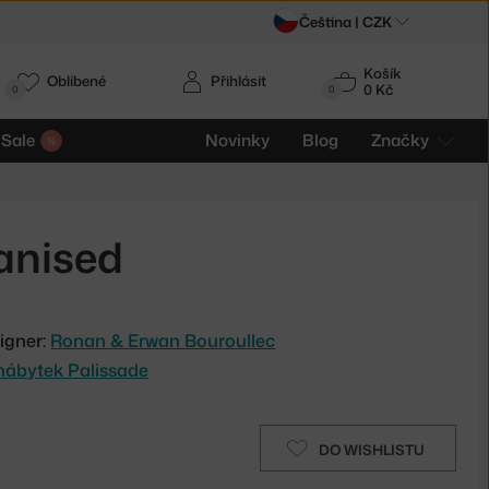
Čeština |
CZK
Košík
Oblíbené
Přihlásit
0 Kč
0
0
Sale
Novinky
Blog
Značky
vanised
igner:
Ronan & Erwan Bouroullec
nábytek Palissade
DO WISHLISTU