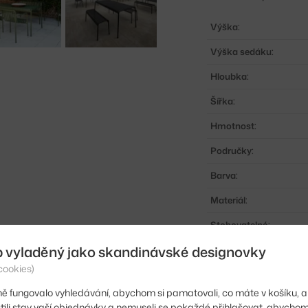
Výška:
Výška sedáku:
Hloubka:
Šířka:
Hmotnost:
Područky:
Barva:
Materiál:
Stohovatelné:
b vyladěný jako skandinávské designovky
Sedák:
cookies)
Podnož:
ě fungovalo vyhledávání, abychom si pamatovali, co máte v košíku, a
Vhodné pro:
stili stav vaší objednávky a nemuseli se pokaždé přihlašovat, abycho