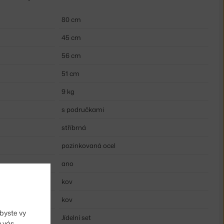
80 cm
45 cm
56 cm
51 cm
9 kg
s područkami
stříbrná
pozinkovaná ocel
ano
kov
kov
byste vy
Jídelní set
m vás