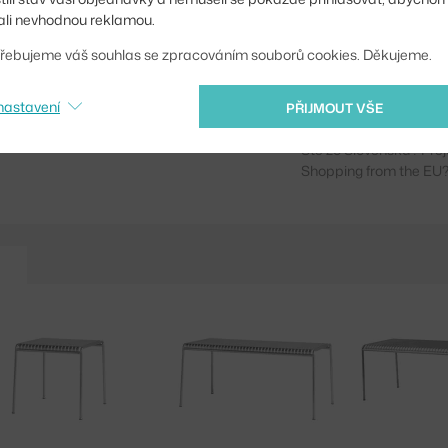
li nevhodnou reklamou.
Typ:
řebujeme váš souhlas se zpracováním souborů cookies. Děkujeme.
Kód produktu
EAN
nastavení
PŘIJMOUT VŠE
Ste zo Slovenska? Prej
Shopping from the EU?