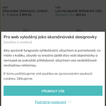
HAY
HAY
ZÁKLADNA TERRAZZA, CONCRETE STONE
LAK PALISSADE REPAIR KIT, CREAM WHITE
3 - 5 týdnů
,
2 475 Kč
Skladem 1 ks
,
363 Kč
Pro web vyladěný jako skandinávské designovky
(souhlas s cookies)
Aby správně fungovalo vyhledávání, abychom si pamatovali, co
máte v košíku, abyste vy snadno zjistili stav vaší objednávky a
nemuseli se pokaždé přihlašovat, abychom vás neobtěžovali
HAY
HAY
nevhodnou reklamou.
LAK PALISSADE REPAIR KIT, IRON RED
LAK PALISSADE REPAIR KIT, SKY GREY
Skladem 4 ks
,
363 Kč
Skladem > 5 ks
,
363 Kč
K tomu potřebujeme váš souhlas se zpracováním souborů
cookies. Děkujeme.
PŘIJMOUT VŠE
Podrobné nastavení