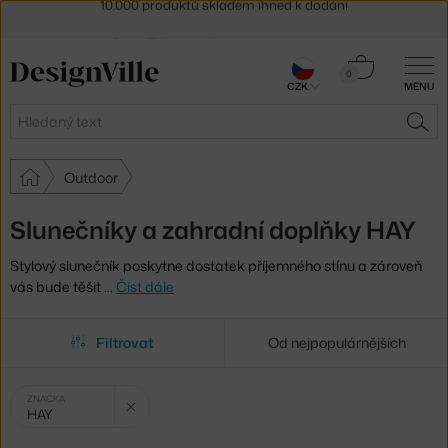
Sleva 5 % pro odběratele
newsletteru
30 dní na vrácení zboží
Košík
0
CZK
MENU
0 Kč
Hledat
HLE
Outdoor
Slunečníky a zahradní doplňky HAY
Stylový slunečník poskytne dostatek příjemného stínu a zároveň
vás bude těšit
…
Číst dále
Filtrovat
Od nejpopulárnějších
Vybrané
Zrušit filtr
ZNAČKA
HAY
filtry: