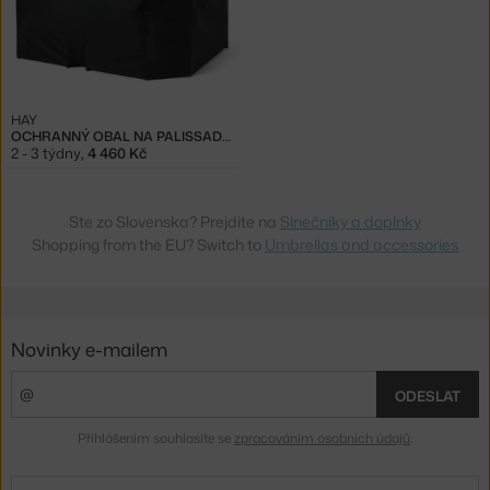
HAY
OCHRANNÝ OBAL NA PALISSADE TABLE 170
2 - 3 týdny
,
4 460 Kč
Ste zo Slovenska? Prejdite na
Slnečníky a doplnky
Shopping from the EU? Switch to
Umbrellas and accessories
Novinky e-mailem
ODESLAT
Přihlášením souhlasíte se
zpracováním osobních údajů
.