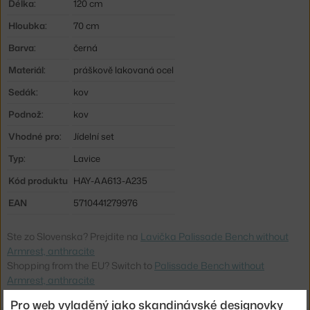
Délka:
120 cm
Hloubka:
70 cm
Barva:
černá
Materiál:
práškově lakovaná ocel
Sedák:
kov
Podnož:
kov
Vhodné pro:
Jídelní set
Typ:
Lavice
Kód produktu
HAY-AA613-A235
EAN
5710441279976
Ste zo Slovenska? Prejdite na
Lavička Palissade Bench without
Armrest, anthracite
Shopping from the EU? Switch to
Palissade Bench without
Armrest, anthracite
Pro web vyladěný jako skandinávské designovky