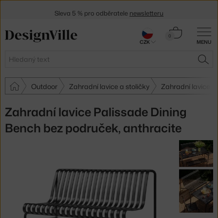
Sleva 5 % pro odběratele
newsletteru
30 dní na vrácení zboží
Košík
0
CZK
MENU
0 Kč
Hledat
HLE
Outdoor
Zahradní lavice a stoličky
Zahradní lavice a
Zahradní lavice Palissade Dining
Bench bez područek, anthracite