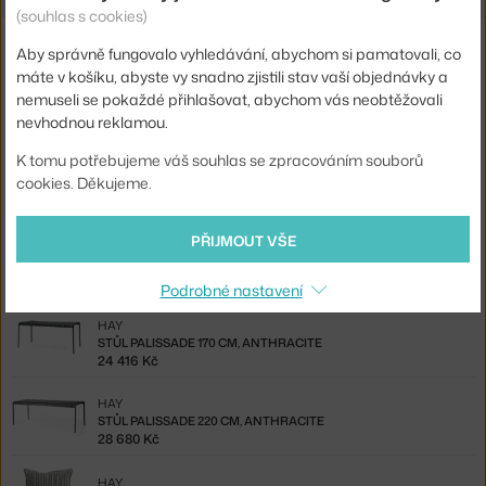
(souhlas s cookies)
Související produkty
Aby správně fungovalo vyhledávání, abychom si pamatovali, co
máte v košíku, abyste vy snadno zjistili stav vaší objednávky a
HAY
nemuseli se pokaždé přihlašovat, abychom vás neobtěžovali
PODSEDÁK PALISSADE DINING BENCH QUILTED, ANTHRACITE
nevhodnou reklamou.
3 350 Kč
K tomu potřebujeme váš souhlas se zpracováním souborů
HAY
cookies. Děkujeme.
PODSEDÁK PALISSADE DINING BENCH, ANTHRACITE
2 875 Kč
PŘIJMOUT VŠE
HAY
PODSEDÁK PALISSADE BENCH QUILTED, ANTHRACITE
5 975 Kč
Podrobné nastavení
HAY
STŮL PALISSADE 170 CM, ANTHRACITE
24 416 Kč
HAY
STŮL PALISSADE 220 CM, ANTHRACITE
28 680 Kč
HAY