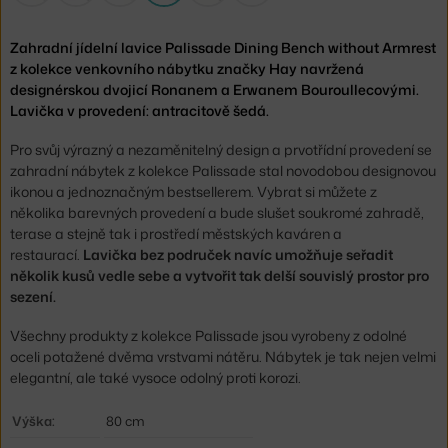
Zahradní jídelní lavice Palissade Dining Bench without Armrest
z kolekce venkovního nábytku značky Hay navržená
designérskou dvojicí Ronanem a Erwanem Bouroullecovými.
Lavička v provedení: antracitově šedá.
Pro svůj výrazný a nezaměnitelný design a prvotřídní provedení se
zahradní nábytek z kolekce Palissade stal novodobou designovou
ikonou a jednoznačným bestsellerem. Vybrat si můžete z
několika barevných provedení a bude slušet soukromé zahradě,
terase a stejně tak i prostředí městských kaváren a
restaurací.
Lavička bez područek navíc umožňuje seřadit
několik kusů vedle sebe a vytvořit tak delší souvislý prostor pro
sezení.
Všechny produkty z kolekce Palissade jsou vyrobeny z odolné
oceli potažené dvěma vrstvami nátěru. Nábytek je tak nejen velmi
elegantní, ale také vysoce odolný proti korozi.
Výška:
80 cm