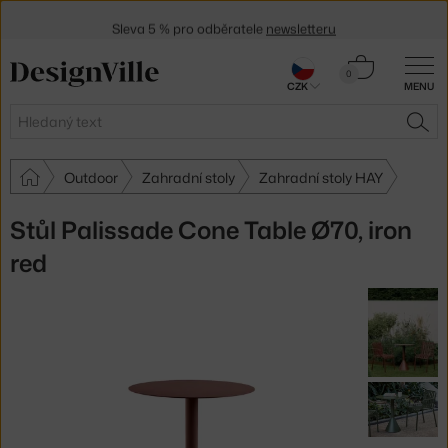
Sleva 5 % pro odběratele
newsletteru
30 dní na vrácení zboží
Košík
0
CZK
MENU
0 Kč
Hledat
HLE
Outdoor
Zahradní stoly
Zahradní stoly HAY
Stůl Palissade Cone Table Ø70, iron
red