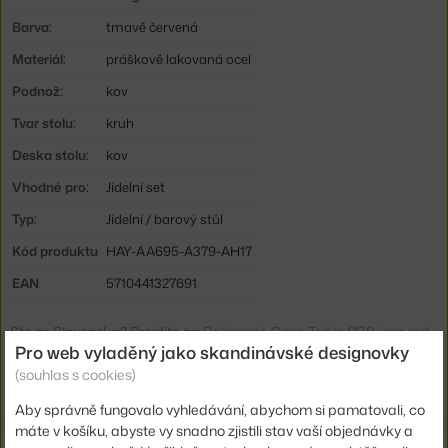
Barva:
tmavě červená
Materiál:
práškově lakovaná ocel
Podnož:
kov
Tvar stolu:
kruh
Deska stolu:
kov
Vhodné pro:
Jídelní set
Typ:
Jídelní / barový stůl
Kód produktu
HAY-AA695-A379-AH17
EAN
5710441327691
Ste zo Slovenska? Prejdite na
Palissade Cone Table Ø70, iron red
Pro web vyladěný jako skandinávské designovky
Shopping from the EU? Switch to
Palissade Cone Table Ø70, iron
red
(souhlas s cookies)
Aby správně fungovalo vyhledávání, abychom si pamatovali, co
máte v košíku, abyste vy snadno zjistili stav vaší objednávky a