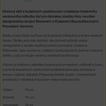
Ocelový stůl s kuželovým podstavcem z kolekce moderního
venkovního nábytku byl pro dánskou značku Hay navržen
designérskou dvojicí Ronanem a Erwanem Bouroullecovými.
Provedení: červená.
Stolky Cone table tvoří pevná kuželová základna a tenká ocelová
deska. Stolky jsou tak stabilní, ale zároveň působí velice
nenápadně a skvěle doplňují ostatní produkty z kolekce
Palissade. Jsou vyrobeny z odolné oceli potažené dvěma vrstvami
nátěru, což zaručuje vysokou odolnost proti korozi.
Vybrat si můžete z několika barevných provedení, velikostí a tvarů,
a kromě klasických venkovních prostředí jako jsou zahrady a
terasy, můžete nábytek Palissade klidně využít i v komerčních
prostorách městských kaváren nebo restauracích.
Výška:
74 cm
Průměr:
70 cm
Hmotnost:
38 kg