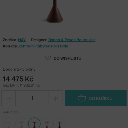
Značka:
HAY
Designer:
Ronan & Erwan Bouroullec
Kolekce:
Zahradní nábytek Palissade
DO WISHLISTU
Dodání: 2 - 3 týdny
14 475 Kč
bez DPH: 11 962,81 Kč
−
+
DO KOŠÍKU
VARIANTA