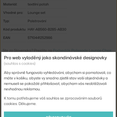
Materiál:
textilní potah
Vhodné pro:
Lounge set
Typ:
Polstrování
Kód produktu
HAY-AB560-B285-AB30
EAN
5710441252986
Ste zo Slovenska? Prejdite na
Podsedák Palissade Lounge Chair,
sky grey
Pro web vyladěný jako skandinávské designovky
Shopping from the EU? Switch to
Palissade Lounge Chair Seat
(souhlas s cookies)
Cushion, sky grey
Aby správně fungovalo vyhledávání, abychom si pamatovali, co
máte v košíku, abyste vy snadno zjistili stav vaší objednávky a
nemuseli se pokaždé přihlašovat, abychom vás neobtěžovali
Související produkty
nevhodnou reklamou.
K tomu potřebujeme váš souhlas se zpracováním souborů
HAY
cookies. Děkujeme.
PALISSADE LOUNGE CHAIR HIGH, SKY GREY
17 475 Kč