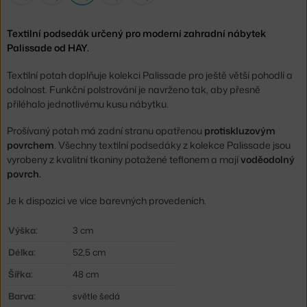
Textilní podsedák určený pro moderní zahradní nábytek
Palissade od HAY.
Textilní potah doplňuje kolekci Palissade pro ještě větší pohodlí a
odolnost. Funkční polstrování je navrženo tak, aby přesně
přiléhalo jednotlivému kusu nábytku.
Prošívaný potah má zadní stranu opatřenou
protiskluzovým
povrchem
. Všechny textilní podsedáky z kolekce Palissade jsou
vyrobeny z kvalitní tkaniny potažené teflonem a mají
voděodolný
povrch.
Je k dispozici ve více barevných provedeních.
Výška:
3 cm
Délka:
52,5 cm
Šířka:
48 cm
Barva:
světle šedá