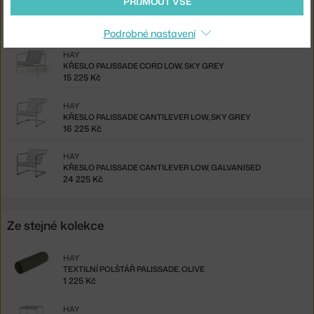
PŘIJMOUT VŠE
HAY
PALISSADE LOUNGE CHAIR LOW, SKY GREY
15 225 Kč
Podrobné nastavení
HAY
KŘESLO PALISSADE CORD LOW, SKY GREY
15 225 Kč
HAY
KŘESLO PALISSADE CANTILEVER LOW, SKY GREY
16 225 Kč
HAY
KŘESLO PALISSADE CANTILEVER LOW, GALVANISED
24 225 Kč
Ze stejné kolekce
HAY
TEXTILNÍ POLŠTÁŘ PALISSADE, OLIVE
1 225 Kč
HAY