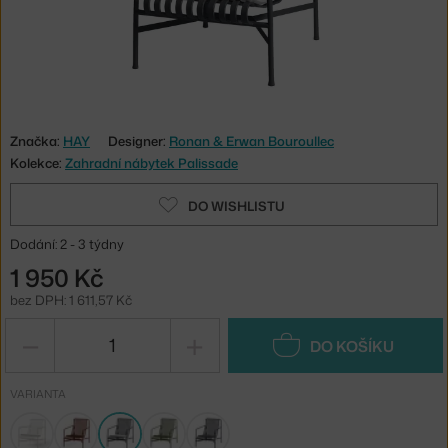
Značka:
HAY
Designer:
Ronan & Erwan Bouroullec
Kolekce:
Zahradní nábytek Palissade
DO WISHLISTU
Dodání: 2 - 3 týdny
1 950 Kč
bez DPH: 1 611,57 Kč
−
+
DO KOŠÍKU
VARIANTA