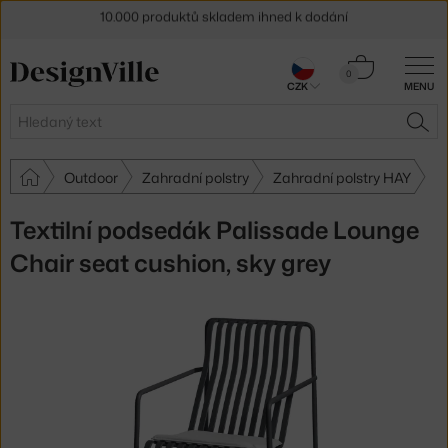
Sleva 5 % pro odběratele
newsletteru
Košík
30 dní na vrácení zboží
0
CZK
MENU
0 Kč
Hledat
HLE
Outdoor
Zahradní polstry
Zahradní polstry HAY
Textilní podsedák Palissade Lounge
Chair seat cushion, sky grey