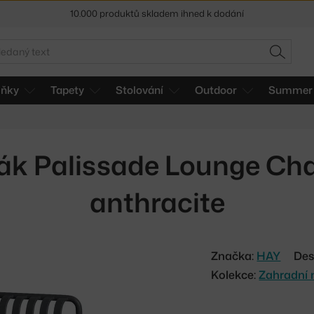
Sleva 5 % pro odběratele
newsletteru
edat
30 dní na vrácení zboží
HLEDAT
lňky
Tapety
Stolování
Outdoor
Summer 
ák Palissade Lounge Cha
anthracite
Značka:
HAY
Des
Kolekce:
Zahradní 