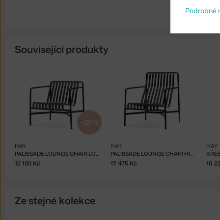
Podrobné 
Související produkty
−20 %
HAY
HAY
HAY
PALISSADE LOUNGE CHAIR LOW, ANTHRACITE
PALISSADE LOUNGE CHAIR HIGH, ANTHRACITE
12 180 Kč
17 475 Kč
16 2
Ze stejné kolekce