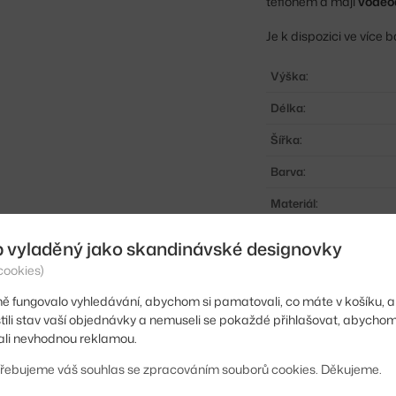
teflonem a mají
voděo
Je k dispozici ve více
Výška:
Délka:
Šířka:
Barva:
Materiál:
Vhodné pro:
b vyladěný jako skandinávské designovky
Typ:
cookies)
Kód produktu
ě fungovalo vyhledávání, abychom si pamatovali, co máte v košíku, a
stili stav vaší objednávky a nemuseli se pokaždé přihlašovat, abycho
EAN
li nevhodnou reklamou.
řebujeme váš souhlas se zpracováním souborů cookies. Děkujeme.
Ste zo Slovenska? Prej