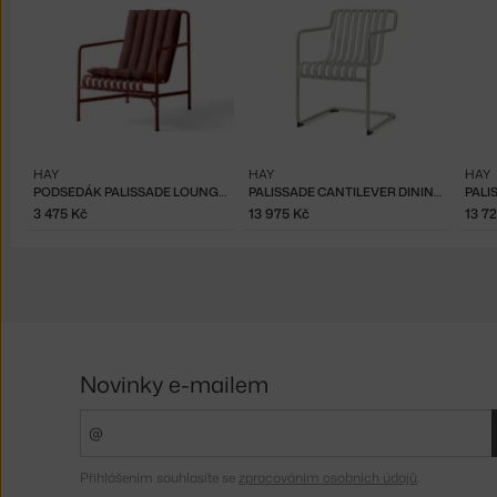
HAY
HAY
HAY
PODSEDÁK PALISSADE LOUNGE CHAIR HIGH QUILTED, IRON RED
PALISSADE CANTILEVER DINING ARMCHAIR, SKY GREY
3 475 Kč
13 975 Kč
13 7
Novinky e-mailem
Přihlášením souhlasíte se
zpracováním osobních údajů
.