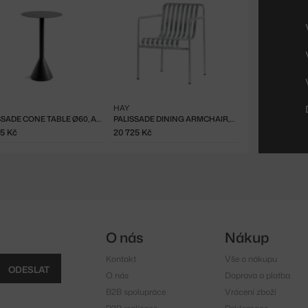
HAY
PALISSADE CONE TABLE Ø60, ANTHRACITE
PALISSADE DINING ARMCHAIR, GALVANISED
25 Kč
20 725 Kč
O nás
Nákup
Kontakt
Vše o nákupu
ODESLAT
O nás
Doprava a platba
B2B spolupráce
Vrácení zboží