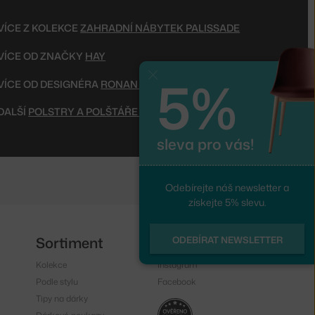
VÍCE Z KOLEKCE
ZAHRADNÍ NÁBYTEK PALISSADE
VÍCE OD ZNAČKY
HAY
5%
Zavřít
VÍCE OD DESIGNÉRA
RONAN & ERWAN BOUROULLEC
DALŠÍ
POLSTRY A POLŠTÁŘE NA ZAHRADNÍ NÁBYTEK
sleva pro vás!
Odebírejte náš newsletter a
získejte 5% slevu.
Sortiment
Sledujte nás
ODEBÍRAT NEWSLETTER
Kolekce
Instagram
Podle stylu
Facebook
Tipy na dárky