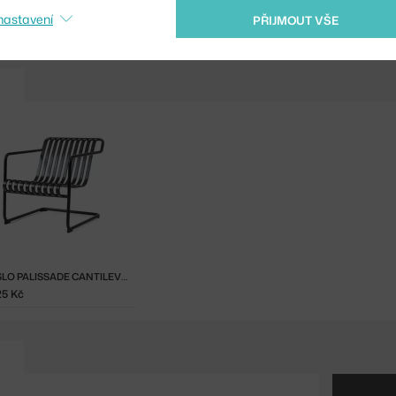
Shopping from the EU?
nastavení
PŘIJMOUT VŠE
KŘESLO PALISSADE CANTILEVER LOW, ANTHRACITE
25 Kč