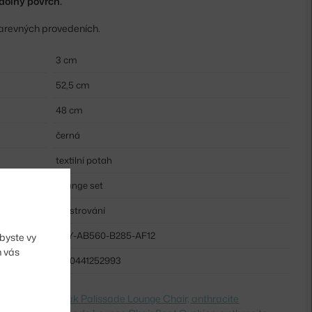
dolný povrch.
 barevných provedeních.
3 cm
52,5 cm
48 cm
černá
textilní potah
Lounge set
Polstrování
HAY-AB560-B285-AF12
byste vy
m vás
5710441252993
dite na
Podsedák Palissade Lounge Chair, anthracite