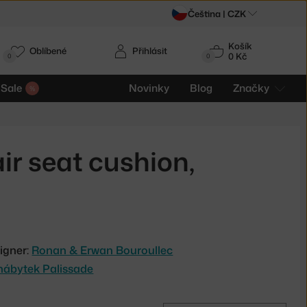
Čeština |
CZK
Košík
Oblíbené
Přihlásit
0 Kč
0
0
Sale
Novinky
Blog
Značky
ir seat cushion,
igner:
Ronan & Erwan Bouroullec
nábytek Palissade