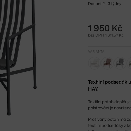
Dodání: 2 - 3 týdny
1 950 Kč
bez DPH: 1 611,57 Kč
VARIANTA
Textilní podsedák 
HAY.
Textilní potah doplňuje
polstrování je navržen
Prošívaný potah má z
textilní podsedáky z k