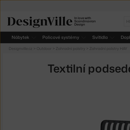
In love with
Hl
Scandinavian
Design
Nábytek
Policové systémy
Svítidla
Dop
Designville.cz
>
Outdoor
>
Zahradní polstry
>
Zahradní polstry HAY
Textilní podsed