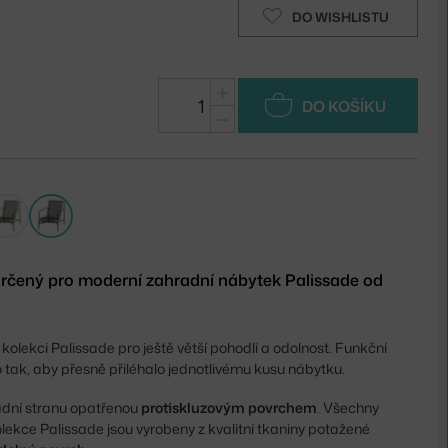
DO WISHLISTU
+
DO KOŠÍKU
−
určený pro moderní zahradní nábytek Palissade od
 kolekci Palissade pro ještě větší pohodlí a odolnost. Funkční
o tak, aby přesně přiléhalo jednotlivému kusu nábytku.
adní stranu opatřenou
protiskluzovým povrchem
. Všechny
olekce Palissade jsou vyrobeny z kvalitní tkaniny potažené