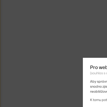
Pro we
(souhlas s 
Aby správn
snadno zji
neobtěžova
K tomu pot