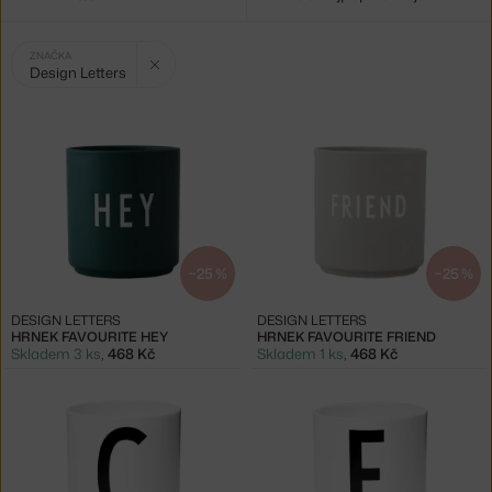
Vybrané
Zrušit filtr
ZNAČKA
Design Letters
filtry:
−25 %
−25 %
DESIGN LETTERS
DESIGN LETTERS
HRNEK FAVOURITE HEY
HRNEK FAVOURITE FRIEND
Skladem 3 ks
,
468 Kč
Skladem 1 ks
,
468 Kč