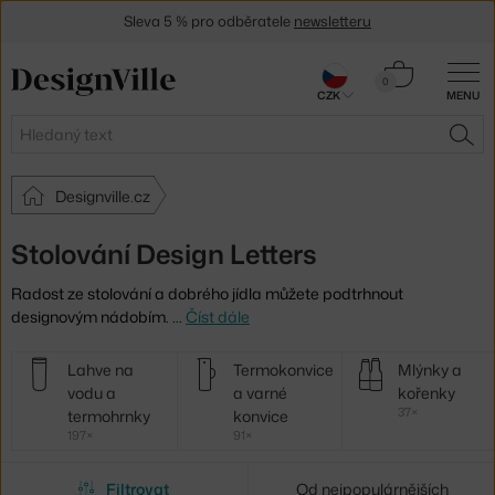
Sleva 5 % pro odběratele
newsletteru
30 dní na vrácení zboží
Košík
0
CZK
MENU
0 Kč
Hledat
HLE
Designville.cz
Stolování Design Letters
Radost ze stolování a dobrého jídla můžete podtrhnout
designovým nádobím.
…
Číst dále
Další
Lahve na
Termokonvice
Mlýnky a
kategorie
vodu a
a varné
kořenky
37×
termohrnky
konvice
197×
91×
Filtrovat
Od nejpopulárnějších