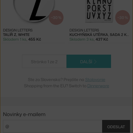
−30 %
−30 %
DESIGN LETTERS
DESIGN LETTERS
TALÍŘ Z, WHITE
KUCHYŇSKÁ UTĚRKA, SADA 2 KS, WHITE
Skladem 1 ks
,
455 Kč
Skladem 3 ks
,
437 Kč
Stránka 1 ze 2
DALŠÍ
Ste zo Slovenska? Prejdite na
Stolovanie
Shopping from the EU? Switch to
Dinnerware
Novinky e-mailem
ODESLAT