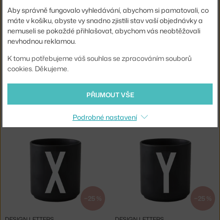
Skladem 2 ks
,
468 Kč
Skladem 3 ks
,
468 Kč
Aby správně fungovalo vyhledávání, abychom si pamatovali, co
máte v košíku, abyste vy snadno zjistili stav vaší objednávky a
nemuseli se pokaždé přihlašovat, abychom vás neobtěžovali
nevhodnou reklamou.
K tomu potřebujeme váš souhlas se zpracováním souborů
cookies. Děkujeme.
−25 %
−25 %
PŘIJMOUT VŠE
DESIGN LETTERS
DESIGN LETTERS
HRNEK V, BLACK
HRNEK W, BLACK
Podrobné nastavení
Skladem 1 ks
,
468 Kč
Skladem 1 ks
,
468 Kč
−25 %
−25 %
DESIGN LETTERS
DESIGN LETTERS