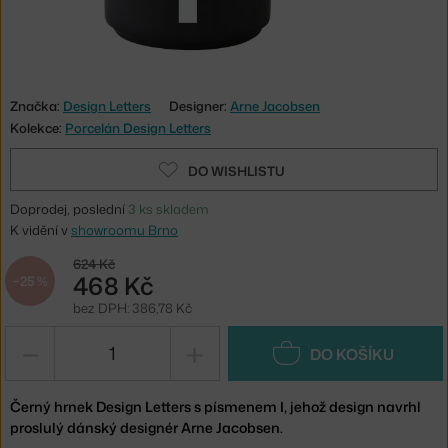
Značka:
Design Letters
Designer:
Arne Jacobsen
Kolekce:
Porcelán Design Letters
DO WISHLISTU
Doprodej, poslední
3 ks skladem
K vidění v
showroomu Brno
624 Kč
468 Kč
−25 %
bez DPH: 386,78 Kč
−
+
DO KOŠÍKU
Černý hrnek Design Letters s písmenem I, jehož design navrhl
proslulý dánský designér Arne Jacobsen.