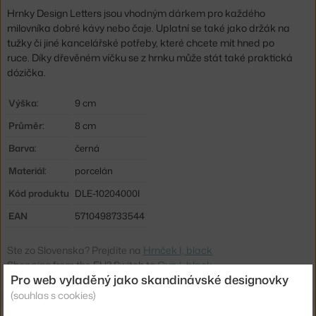
Hrnky Design Letters jsou vhodným dárkem pro každého
milovníka dobré kávy nebo čaje. Uplatní se také jako
držák na
tužky či jiné kancelářské potřeby, které chcete mít hned po
ruce.
Díky dřevěném víčku se z hrnku může stát také praktická
dózička.
Výška:
9 cm
Průměr:
8 cm
Barva:
černá
Materiál:
porcelán
Kód produktu
DLE-10204000I
EAN
5710498733544
Ste zo Slovenska? Prejdite na
Hrnček I, black
Shopping from the EU? Switch to
Cup I, black
Pro web vyladěný jako skandinávské designovky
(souhlas s cookies)