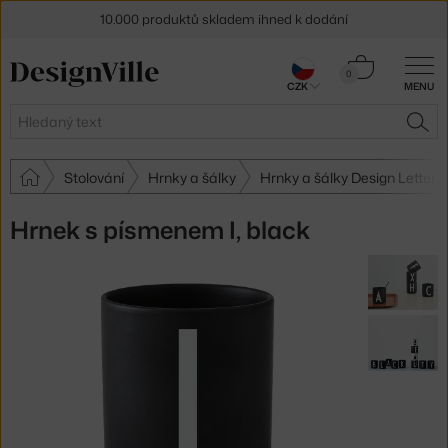
10.000 produktů skladem ihned k dodání
Sleva 5 % pro odběratele
newsletteru
Košík
0
CZK
MENU
0 Kč
30 dní na vrácení zboží
Hledat
HLE
Stolování
Hrnky a šálky
Hrnky a šálky Design Letters
Hrnek s písmenem I, black