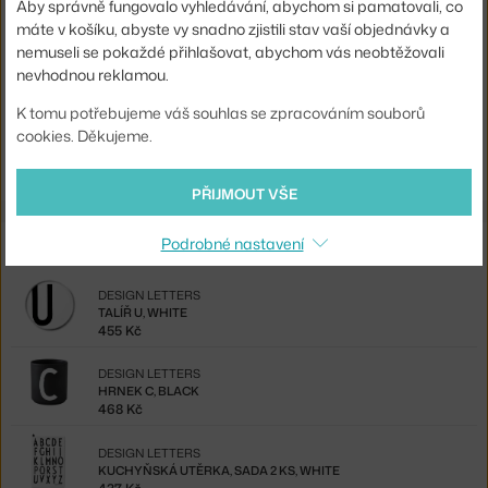
Související produkty
Aby správně fungovalo vyhledávání, abychom si pamatovali, co
máte v košíku, abyste vy snadno zjistili stav vaší objednávky a
nemuseli se pokaždé přihlašovat, abychom vás neobtěžovali
DESIGN LETTERS
nevhodnou reklamou.
TALÍŘ Z, WHITE
455 Kč
K tomu potřebujeme váš souhlas se zpracováním souborů
cookies. Děkujeme.
DESIGN LETTERS
KUCHYŇSKÁ UTĚRKA, SADA 2 KS, WHITE
437 Kč
PŘIJMOUT VŠE
Ze stejné kolekce
Podrobné nastavení
DESIGN LETTERS
TALÍŘ U, WHITE
455 Kč
DESIGN LETTERS
HRNEK C, BLACK
468 Kč
DESIGN LETTERS
KUCHYŇSKÁ UTĚRKA, SADA 2 KS, WHITE