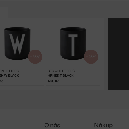
−25 %
−25 %
GN LETTERS
DESIGN LETTERS
K W, BLACK
HRNEK T, BLACK
Kč
468 Kč
O nás
Nákup