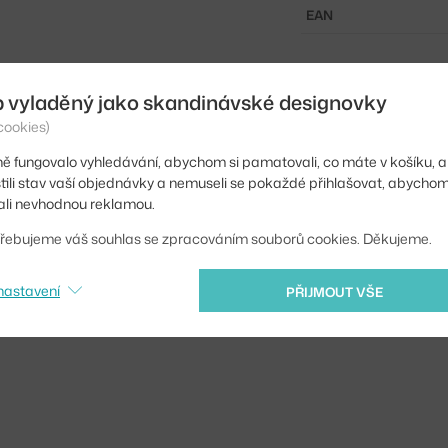
EAN
Ste zo Slovenska? Prej
Shopping from the EU?
b vyladěný jako skandinávské designovky
cookies)
ě fungovalo vyhledávání, abychom si pamatovali, co máte v košíku, a
stili stav vaší objednávky a nemuseli se pokaždé přihlašovat, abycho
li nevhodnou reklamou.
řebujeme váš souhlas se zpracováním souborů cookies. Děkujeme.
nastavení
PŘIJMOUT VŠE