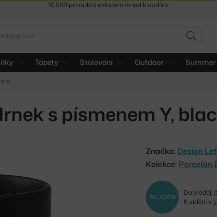
Sleva 5 % pro odběratele
newsletteru
30 dní na vrácení zboží
edat
HLEDAT
lňky
Tapety
Stolování
Outdoor
Summer 
ters
rnek s písmenem Y, bla
Značka:
Design Let
Kolekce:
Porcelán 
Doprodej, 
SKLADEM
K vidění v