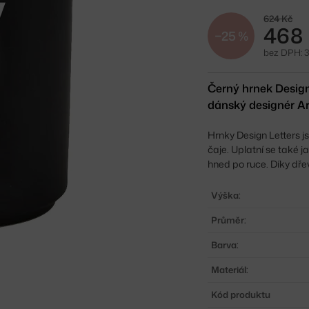
624 Kč
468
−25 %
bez DPH: 
Černý hrnek Design
dánský designér A
Hrnky Design Letters 
čaje. Uplatní se také j
hned po ruce.
Díky dře
Výška:
Průměr:
Barva:
Materiál:
Kód produktu