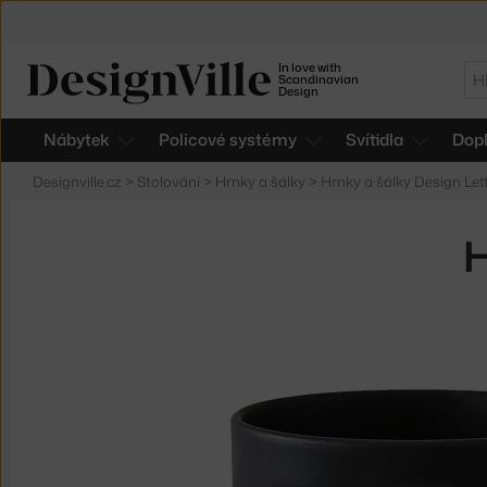
In love with
Hl
Scandinavian
Design
Nábytek
Policové systémy
Svítidla
Dop
Designville.cz
>
Stolování
>
Hrnky a šálky
>
Hrnky a šálky Design Let
H