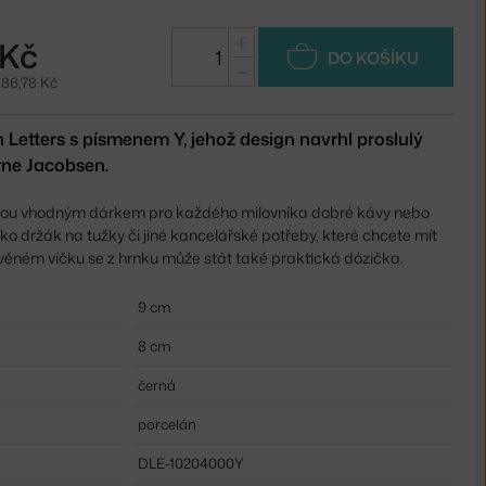
+
 Kč
DO KOŠÍKU
−
386,78 Kč
 Letters s písmenem Y, jehož design navrhl proslulý
rne Jacobsen.
jsou vhodným dárkem pro každého milovníka dobré kávy nebo
ako
držák na tužky či jiné kancelářské potřeby, které chcete mít
věném víčku se z hrnku může stát také praktická dózička.
9 cm
8 cm
černá
porcelán
DLE-10204000Y