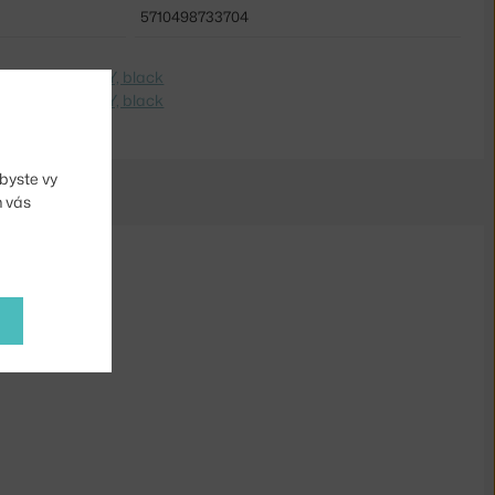
5710498733704
dite na
Hrnček Y, black
 Switch to
Cup Y, black
byste vy
m vás