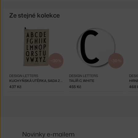
Ze stejné kolekce
−30 %
−30 %
DESIGN LETTERS
DESIGN LETTERS
DESI
KUCHYŇSKÁ UTĚRKA, SADA 2 KS, BEIGE
TALÍŘ C, WHITE
HRNE
437 Kč
455 Kč
468 
Novinky e-mailem