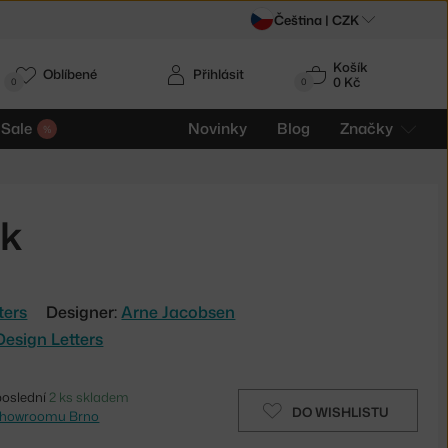
Čeština |
CZK
Košík
Oblíbené
Přihlásit
0 Kč
0
0
Sale
Novinky
Blog
Značky
ck
ters
Designer:
Arne Jacobsen
Design Letters
poslední
2 ks skladem
DO WISHLISTU
showroomu Brno