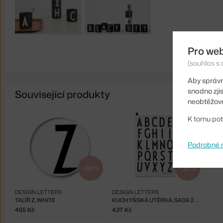
Pro we
(souhlas s 
Aby správn
snadno zji
Související produkty
neobtěžova
K tomu pot
Podrobné 
−30 %
−30 %
DESIGN LETTERS
DESIGN LETTERS
TALÍŘ Z, WHITE
KUCHYŇSKÁ UTĚRKA, SADA 2 KS, WHITE
455 Kč
437 Kč