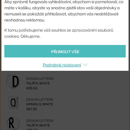
Související produkty
Aby správně fungovalo vyhledávání, abychom si pamatovali, co
máte v košíku, abyste vy snadno zjistili stav vaší objednávky a
nemuseli se pokaždé přihlašovat, abychom vás neobtěžovali
DESIGN LETTERS
nevhodnou reklamou.
TALÍŘ Z, WHITE
455 Kč
K tomu potřebujeme váš souhlas se zpracováním souborů
cookies. Děkujeme.
DESIGN LETTERS
KUCHYŇSKÁ UTĚRKA, SADA 2 KS, WHITE
437 Kč
PŘIJMOUT VŠE
Ze stejné kolekce
Podrobné nastavení
DESIGN LETTERS
TALÍŘ D, WHITE
455 Kč
DESIGN LETTERS
HRNEK Q, WHITE
361 Kč
DESIGN LETTERS
TALÍŘ R, WHITE