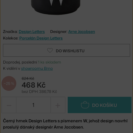
Značka:
Design Letters
Designer:
Arne Jacobsen
Kolekce:
Porcelán Design Letters
DO WISHLISTU
Doprodej, poslední
1 ks skladem
K vidění v
showroomu Brno
624 Kč
468 Kč
−25 %
bez DPH: 386,78 Kč
−
+
DO KOŠÍKU
Černý hrnek Design Letters s písmenem W, jehož design navrhl
proslulý dánský designér Arne Jacobsen.