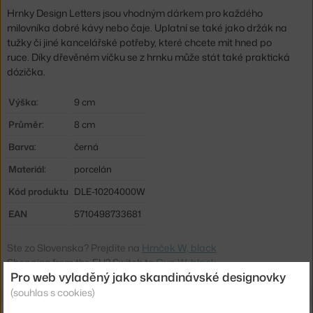
Hrnky Design Letters jsou vhodným dárkem pro každého
milovníka dobré kávy nebo čaje. Uplatní se také jako
držák na
tužky či jiné kancelářské potřeby, které chcete mít hned po
ruce.
Díky dřevěném víčku se z hrnku může stát také praktická
dózička.
Výška:
9 cm
Průměr:
8 cm
Barva:
černá
Materiál:
porcelán
Kód produktu
DLE-10204000W
EAN
5710498733681
Ste zo Slovenska? Prejdite na
Hrnček W, black
Shopping from the EU? Switch to
Cup W, black
Pro web vyladěný jako skandinávské designovky
(souhlas s cookies)