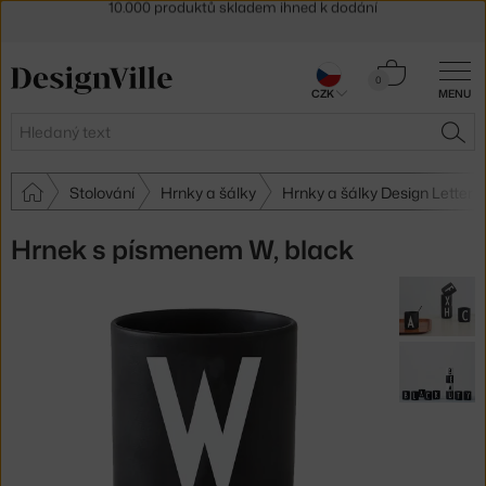
Sleva 5 % pro odběratele
newsletteru
30 dní na vrácení zboží
Košík
0
CZK
MENU
0 Kč
Hledat
HLE
Stolování
Hrnky a šálky
Hrnky a šálky Design Letters
Hrnek s písmenem W, black