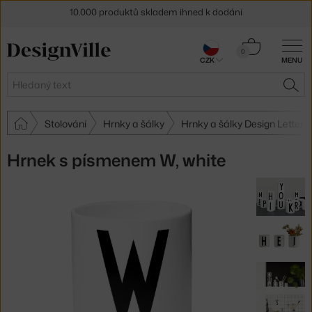
10.000 produktů skladem ihned k dodání
Sleva 5 % pro odběratele
newsletteru
Košík
0
30 dní na vrácení zboží
CZK
MENU
0 Kč
Hledat
HLE
Stolování
Hrnky a šálky
Hrnky a šálky Design Letters
Hrnek s písmenem W, white