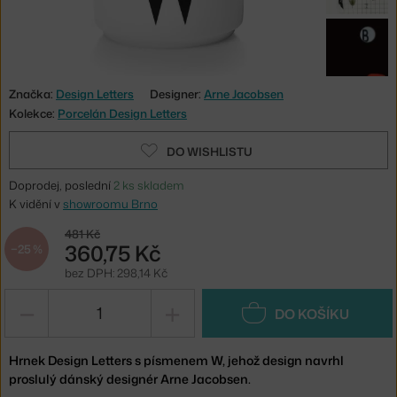
Značka:
Design Letters
Designer:
Arne Jacobsen
Kolekce:
Porcelán Design Letters
DO WISHLISTU
Doprodej, poslední
2 ks skladem
K vidění v
showroomu Brno
481 Kč
360,75 Kč
−25 %
bez DPH: 298,14 Kč
−
+
DO KOŠÍKU
Hrnek Design Letters s písmenem W, jehož design navrhl
proslulý dánský designér Arne Jacobsen.