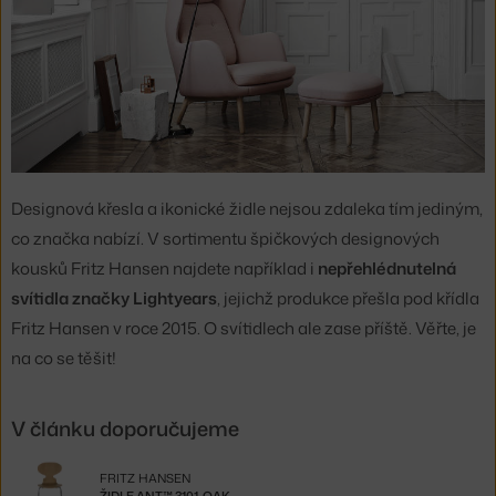
Designová křesla a ikonické židle nejsou zdaleka tím jediným,
co značka nabízí. V sortimentu špičkových designových
kousků Fritz Hansen najdete například i
nepřehlédnutelná
svítidla značky Lightyears
, jejichž produkce přešla pod křídla
Fritz Hansen v roce 2015. O svítidlech ale zase příště. Věřte, je
na co se těšit!
V článku doporučujeme
FRITZ HANSEN
ŽIDLE ANT™ 3101, OAK