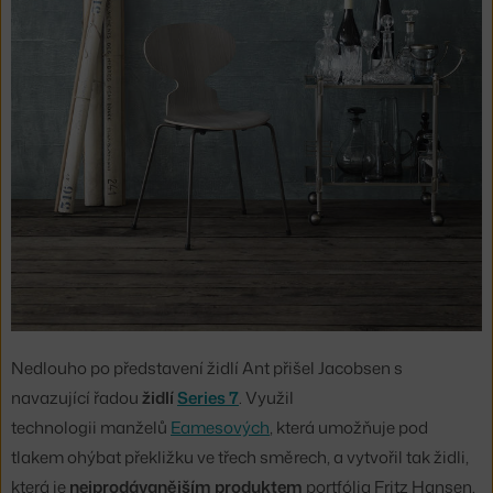
Nedlouho po představení židlí Ant přišel Jacobsen s
navazující řadou
židlí
Series 7
. Využil
technologii manželů
Eamesových
, která umožňuje pod
tlakem ohýbat překližku ve třech směrech, a vytvořil tak židli,
která je
nejprodávanějším produktem
portfólia Fritz Hansen.