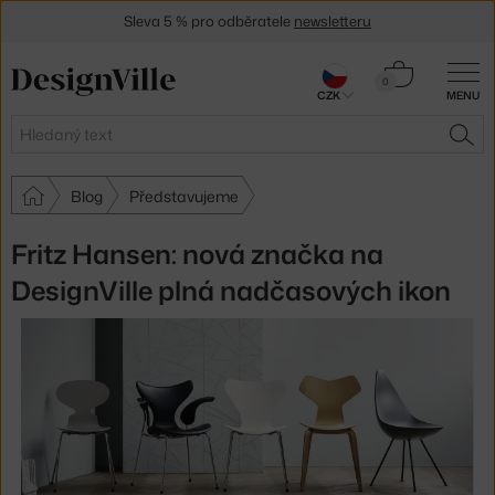
Sleva 5 % pro odběratele
newsletteru
30 dní na vrácení zboží
Košík
0
CZK
MENU
0 Kč
Hledat
HLE
Blog
Představujeme
Fritz Hansen: nová značka na
DesignVille plná nadčasových ikon