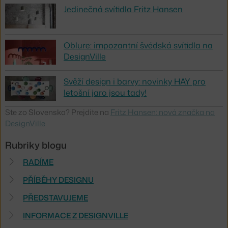
Jedinečná svítidla Fritz Hansen
Oblure: impozantní švédská svítidla na
DesignVille
Svěží design i barvy: novinky HAY pro
letošní jaro jsou tady!
Ste zo Slovenska? Prejdite na
Fritz Hansen: nová značka na
DesignVille
Rubriky blogu
RADÍME
PŘÍBĚHY DESIGNU
PŘEDSTAVUJEME
INFORMACE Z DESIGNVILLE