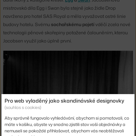
mistrovská díla Egg i Swan byla stejně jako židle Drop
navržena pro hotel SAS Royal a měla vyvažovat ostré linie
budovy hotelu. Svému
sochařskému pojetí
vděčí zcela nové
technologii pěnové skořepiny potažené čalouněním, kterou
Jacobsen využil jako úplně první.
Pro web vyladěný jako skandinávské designovky
(souhlas s cookies)
Aby správně fungovalo vyhledávání, abychom si pamatovali, co
máte v košíku, abyste vy snadno zjistili stav vaší objednávky a
nemuseli se pokaždé přihlašovat, abychom vás neobtěžovali