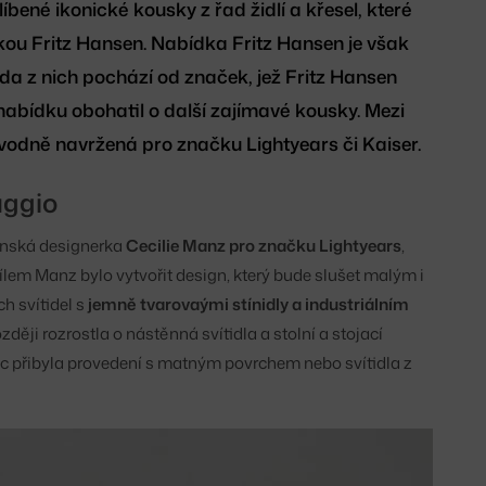
ené ikonické kousky z řad židlí a křesel, které
čkou Fritz Hansen. Nabídka Fritz Hansen je však
da z nich pochází od značek, jež Fritz Hansen
nabídku obohatil o další zajímavé kousky. Mezi
původně navržená pro značku Lightyears či Kaiser.
aggio
ánská designerka
Cecilie Manz pro značku Lightyears
,
Cílem Manz bylo vytvořit design, který bude slušet malým i
h svítidel s
jemně tvarovaými stínidly a industriálním
ději rozrostla o nástěnná svítidla a stolní a stojací
 přibyla provedení s matným povrchem nebo svítidla z