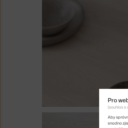
Pro we
(souhlas s 
Aby správn
snadno zji