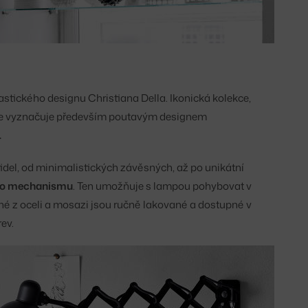
plastického designu Christiana Della. Ikonická kolekce,
í, se vyznačuje především poutavým designem
.
ítidel, od minimalistických závěsných, až po unikátní
o mechanismu
. Ten umožňuje s lampou pohybovat v
é z oceli a mosazi jsou ručně lakované a dostupné v
rev.