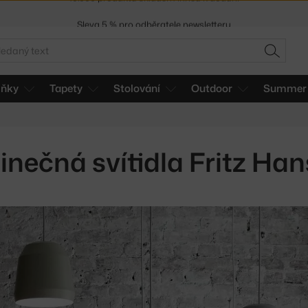
Sleva 5 % pro odběratele
newsletteru
30 dní na vrácení zboží
edat
HLEDAT
lňky
Tapety
Stolování
Outdoor
Summer 
inečná svítidla Fritz Ha