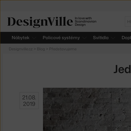
In love with
Hl
Scandinavian
Design
Nábytek
Policové systémy
Svítidla
Dop
Designville.cz
>
Blog
>
Představujeme
Jed
21.08.
2019