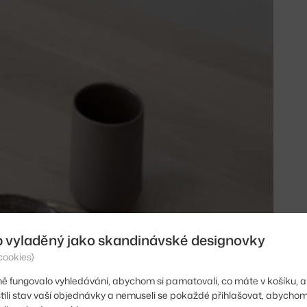
b vyladěný jako skandinávské designovky
cookies)
ě fungovalo vyhledávání, abychom si pamatovali, co máte v košíku, a
stili stav vaší objednávky a nemuseli se pokaždé přihlašovat, abycho