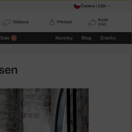
Čeština |
CZK
Košík
Oblíbené
Přihlásit
0 Kč
0
0
Sale
Novinky
Blog
Značky
nsen