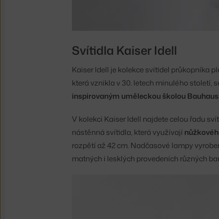
Svítidla Kaiser Idell
Kaiser Idell je kolekce svítidel průkopníka 
která vznikla v 30. letech minulého stolet
inspirovaným uměleckou školou Bauhaus
V kolekci Kaiser Idell najdete celou řadu sv
nástěnná svítidla, která využívají
nůžkovéh
rozpětí až 42 cm. Nadčasové lampy vyroben
matných i lesklých provedeních různých ba