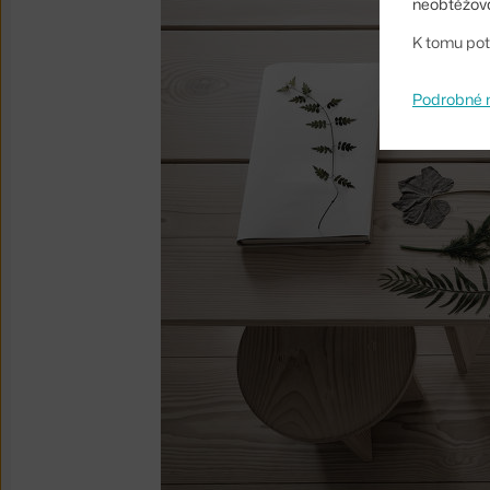
neobtěžova
K tomu pot
Podrobné 