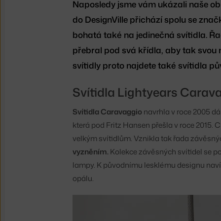
Naposledy jsme vám ukázali naše oblíb
do DesignVille přichází spolu se zna
bohatá také na jedinečná svítidla. Řa
přebral pod svá křídla, aby tak svou 
svítidly proto najdete také svítidla 
Svítidla Lightyears Carav
Svítidla Caravaggio
navrhla v roce 2005 d
která pod Fritz Hansen přešla v roce 2015. 
velkým svítidlům. Vznikla tak řada závěsnýc
vyzněním.
Kolekce závěsných svítidel se poz
lampy. K původnímu lesklému designu navíc
opálu.