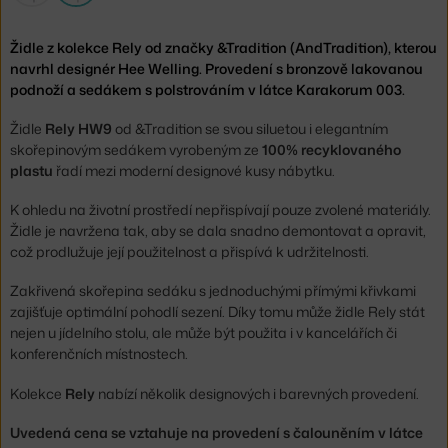
Židle z kolekce Rely od značky &Tradition (AndTradition), kterou
navrhl designér Hee Welling. Provedení s bronzově lakovanou
podnoží a sedákem s polstrováním v látce Karakorum 003.
Židle
Rely HW9
od &Tradition se svou siluetou i elegantním
skořepinovým sedákem vyrobeným ze
100% recyklovaného
plastu
řadí mezi moderní designové kusy nábytku.
K ohledu na životní prostředí nepřispívají pouze zvolené materiály.
Židle je navržena tak, aby se dala snadno demontovat a opravit,
což prodlužuje její použitelnost a přispívá k udržitelnosti.
Zakřivená skořepina sedáku s jednoduchými přímými křivkami
zajišťuje optimální pohodlí sezení. Díky tomu může židle Rely stát
nejen u jídelního stolu, ale může být použita i v kancelářích či
konferenčních místnostech.
Kolekce
Rely
nabízí několik designových i barevných provedení.
Uvedená cena se vztahuje na provedení s čalouněním v látce