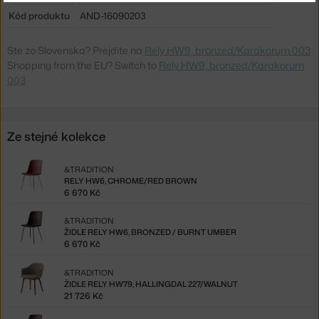
Kód produktu
AND-16090203
Ste zo Slovenska? Prejdite na
Rely HW9, bronzed/Karakorum 003
Shopping from the EU? Switch to
Rely HW9, bronzed/Karakorum
003
Ze stejné kolekce
&TRADITION
RELY HW6, CHROME/RED BROWN
6 670 Kč
&TRADITION
ŽIDLE RELY HW6, BRONZED / BURNT UMBER
6 670 Kč
&TRADITION
ŽIDLE RELY HW79, HALLINGDAL 227/WALNUT
21 726 Kč