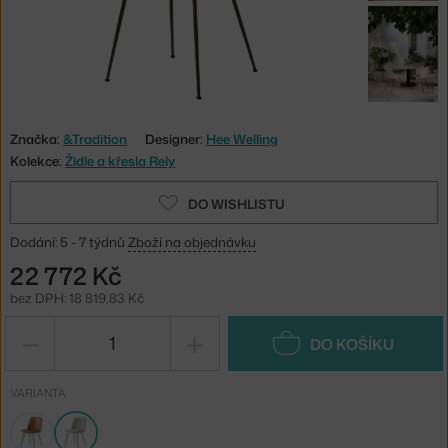
Značka:
&Tradition
Designer:
Hee Welling
Kolekce:
Židle a křesla Rely
DO WISHLISTU
Dodání: 5 - 7 týdnů
Zboží na objednávku
22 772 Kč
bez DPH: 18 819,83 Kč
−
+
DO KOŠÍKU
VARIANTA