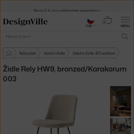
Sleva 5 % pro odběratele
newsletteru
30 dní na vrácení zboží
Košík
0
CZK
MENU
0 Kč
Hledat
HLE
Nábytek
Jídelní židle
Jídelní židle &Tradition
Židle Rely HW9, bronzed/Karakorum
003