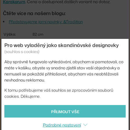
Karakorum
.
Cena a dostupnost dalších variant na dotaz.
Čtěte více na našem blogu:
Představujeme jarní novinky: &Tradition
Výška:
82 cm
Výška sedáku:
48 cm
Pro web vyladěný jako skandinávské designovky
(souhlas s cookies)
Hloubka:
55 cm
Aby správně fungovalo vyhledávání, abychom si pamatovali, co
Šířka:
47 cm
máte v košíku, abyste vy snadno zjistili stav vaší objednávky a
Hmotnost:
6,8 kg
nemuseli se pokaždé přihlašovat, abychom vás neobtěžovali
nevhodnou reklamou.
Područky:
bez područek
Barva:
K tomu potřebujeme váš souhlas se zpracováním souborů
béžová
cookies. Děkujeme.
Materiál:
textilní potah, plast, práškově lakovaná ocel
Sedák:
čalouněný
PŘIJMOUT VŠE
Podnož:
kov
Podrobné nastavení
Typ:
Jídelní židle