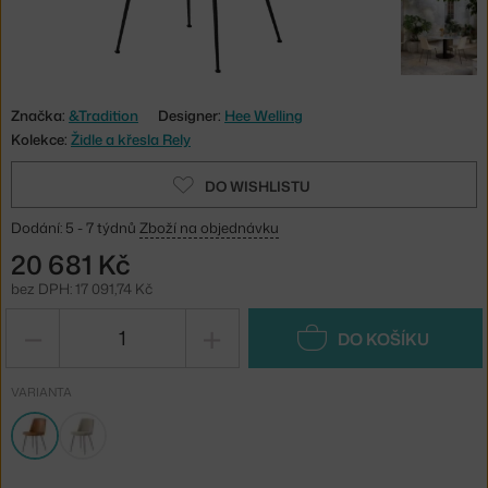
Značka:
&Tradition
Designer:
Hee Welling
Kolekce:
Židle a křesla Rely
DO WISHLISTU
Dodání: 5 - 7 týdnů
Zboží na objednávku
20 681 Kč
bez DPH: 17 091,74 Kč
−
+
DO KOŠÍKU
VARIANTA