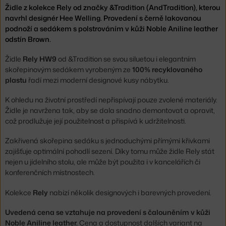
Židle z kolekce Rely od značky &Tradition (AndTradition), kterou
navrhl designér Hee Welling. Provedení s černě lakovanou
podnoží a sedákem s polstrováním v kůži Noble Aniline leather
odstín Brown.
Židle
Rely HW9
od &Tradition se svou siluetou i elegantním
skořepinovým sedákem vyrobeným ze
100% recyklovaného
plastu
řadí mezi moderní designové kusy nábytku.
K ohledu na životní prostředí nepřispívají pouze zvolené materiály.
Židle je navržena tak, aby se dala snadno demontovat a opravit,
což prodlužuje její použitelnost a přispívá k udržitelnosti.
Zakřivená skořepina sedáku s jednoduchými přímými křivkami
zajišťuje optimální pohodlí sezení. Díky tomu může židle Rely stát
nejen u jídelního stolu, ale může být použita i v kancelářích či
konferenčních místnostech.
Kolekce
Rely
nabízí několik designových i barevných provedení.
Uvedená cena se vztahuje na provedení s čalouněním v kůži
Noble Aniline leather.
Cena a dostupnost dalších variant na