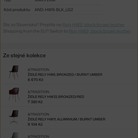
Kód produktu
AND-HW9-BLK_LG2
Ste zo Slovenska? Prejdite na
Rely HW9, black/brown leather
Shopping from the EU? Switch to
Rely HW9, black/brown leather
Ze stejné kolekce
&TRADITION
ŽIDLE RELY HW6, BRONZED / BURNT UMBER
6 670 Kč
&TRADITION
ŽIDLE RELY HW33, BRONZED/RED
7 380 Kč
&TRADITION
ŽIDLE RELY HW11, ALUMINIUM / BURNT UMBER
9 104 Kč
&TRADITION