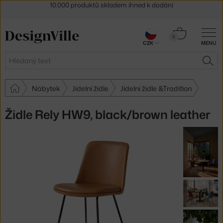
Sleva 5 % pro odběratele
newsletteru
30 dní na vrácení zboží
Košík
0
CZK
MENU
0 Kč
Hledat
HLE
Nábytek
Jídelní židle
Jídelní židle &Tradition
Židle Rely HW9, black/brown leather