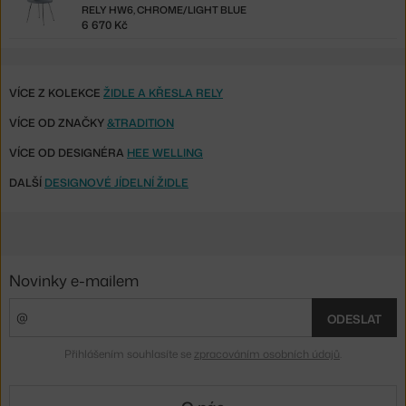
RELY HW6, CHROME/LIGHT BLUE
6 670 Kč
VÍCE Z KOLEKCE
ŽIDLE A KŘESLA RELY
VÍCE OD ZNAČKY
&TRADITION
VÍCE OD DESIGNÉRA
HEE WELLING
DALŠÍ
DESIGNOVÉ JÍDELNÍ ŽIDLE
Novinky e-mailem
ODESLAT
Přihlášením souhlasíte se
zpracováním osobních údajů
.