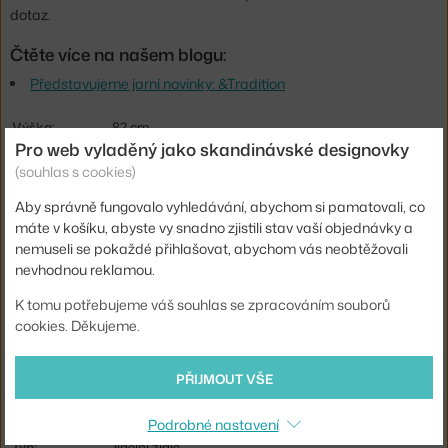
dotaz.
Čtěte více na našem blogu:
Představujeme jarní novinky: &Tradition
Výška:
82 cm
Pro web vyladěný jako skandinávské designovky
Výška sedáku:
48 cm
(souhlas s cookies)
Hloubka:
55 cm
Aby správně fungovalo vyhledávání, abychom si pamatovali, co
Šířka:
47 cm
máte v košíku, abyste vy snadno zjistili stav vaší objednávky a
nemuseli se pokaždé přihlašovat, abychom vás neobtěžovali
Hmotnost:
6,8 kg
nevhodnou reklamou.
Područky:
bez područek
K tomu potřebujeme váš souhlas se zpracováním souborů
Barva:
hnědá
cookies. Děkujeme.
Materiál:
kůže, plast, práškově lakovaná ocel
PŘIJMOUT VŠE
Sedák:
čalouněný
Podnož:
kov
Podrobné nastavení
Typ:
Jídelní židle