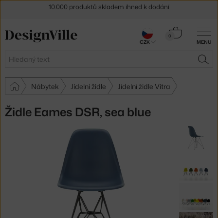
Sleva 5 % pro odběratele
newsletteru
30 dní na vrácení zboží
Košík
0
CZK
MENU
0 Kč
Hledat
HLE
Nábytek
Jídelní židle
Jídelní židle Vitra
Židle Eames DSR, sea blue