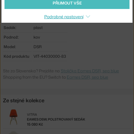
PŘIJMOUT VŠE
Materiál:
polypropylen, ocel
Podrobné nastavení
Stohovatelné:
ne
Sedák:
plast
Podnož:
kov
Model:
DSR
Kód produktu
VIT-44030000-83
Ste zo Slovenska? Prejdite na
Stolička Eames DSR, sea blue
Shopping from the EU? Switch to
Eames DSR, sea blue
Ze stejné kolekce
VITRA
EAMES DSW, POLSTROVANÝ SEDÁK
15 080 Kč