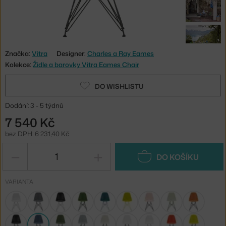
Značka:
Vitra
Designer:
Charles a Ray Eames
Kolekce:
Židle a barovky Vitra Eames Chair
DO WISHLISTU
Dodání: 3 - 5 týdnů
7 540 Kč
bez DPH: 6 231,40 Kč
−
+
DO KOŠÍKU
VARIANTA