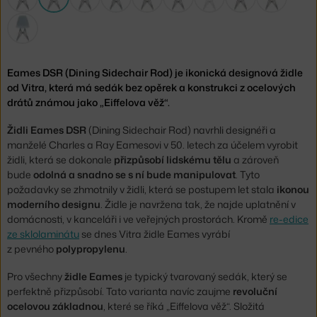
Eames DSR (Dining Sidechair Rod) je ikonická designová židle
od Vitra, která má sedák bez opěrek a konstrukci z ocelových
drátů známou jako „Eiffelova věž“.
Židli Eames DSR
(Dining Sidechair Rod) navrhli designéři a
manželé Charles a Ray Eamesovi v 50. letech za účelem vyrobit
židli, která se dokonale
přizpůsobí lidskému tělu
a zároveň
bude
odolná a snadno se s ní bude manipulovat
. Tyto
požadavky se zhmotnily v židli, která se postupem let stala
ikonou
moderního designu
. Židle je navržena tak, že najde uplatnění v
domácnosti, v kanceláři i ve veřejných prostorách. Kromě
re-edice
ze sklolaminátu
se dnes Vitra židle Eames vyrábí
z pevného
polypropylenu
.
Pro všechny
židle Eames
je typický tvarovaný sedák, který se
perfektně přizpůsobí. Tato varianta navíc zaujme
revoluční
ocelovou základnou
, které se říká „Eiffelova věž“. Složitá