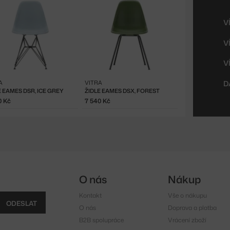
V
V
V
A
VITRA
D
E EAMES DSR, ICE GREY
ŽIDLE EAMES DSX, FOREST
0 Kč
7 540 Kč
O nás
Nákup
Kontakt
Vše o nákupu
ODESLAT
O nás
Doprava a platba
B2B spolupráce
Vrácení zboží