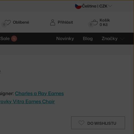
Čeština |
CZK
Košík
Oblíbené
Přihlásit
0 Kč
0
0
Sale
Novinky
Blog
Značky
e
signer:
Charles a Ray Eames
arovky Vitra Eames Chair
DO WISHLISTU