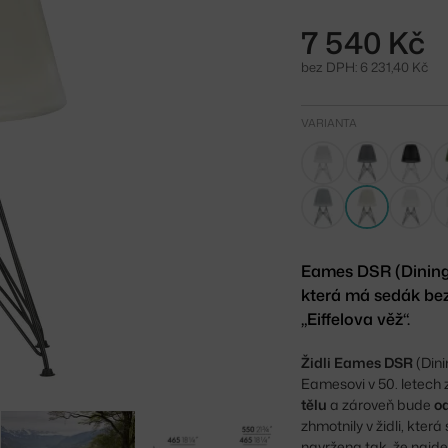
7 540 Kč
bez DPH: 6 231,40 Kč
VARIANTA
Eames DSR (Dining 
která má sedák bez
„Eiffelova věž“.
Židli Eames DSR
(Din
Eamesovi v 50. letech 
tělu
a zároveň bude
o
zhmotnily v židli, kter
navržena tak, že najde