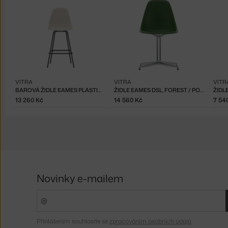
VITRA
VITRA
VITR
BAROVÁ ŽIDLE EAMES PLASTIC LOW, PEBBLE
ŽIDLE EAMES DSL, FOREST / POLISHED ALUMINUM
ŽIDL
13 260 Kč
14 560 Kč
7 54
Novinky e-mailem
Přihlášením souhlasíte se
zpracováním osobních údajů
.