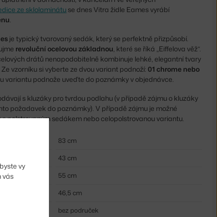
edice ze sklolaminátu
se dnes Vitra židle Eames vyrábí
enu
.
mes
je typický tvarovaný sedák, který se perfektně přizpůsobí.
aujme
revoluční ocelovou základnou
, které se říká „Eiffelova věž“.
celových drátů nenapodobitelně kombinuje lehké, elegantní tvary
 Ze vzorníku si vyberte ze dvou variant podnoží:
01 chrome nebo
ou variantu podnože uveďte do poznámky v objednávce.
dávají s kluzáky pro tvrdou podlahu (v případě zájmu o kluzáky
ento požadavek do poznámky). V případě zájmu je možné
u s polstrovaným sedákem nebo celopolstrovanou variantu.
83 cm
43 cm
byste vy
55 cm
m vás
46,5 cm
bez područek