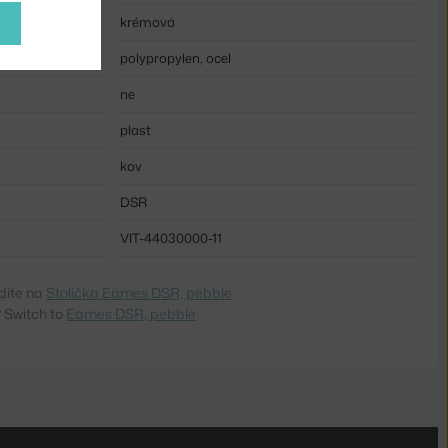
krémová
polypropylen, ocel
ne
plast
kov
DSR
VIT-44030000-11
dite na
Stolička Eames DSR, pebble
 Switch to
Eames DSR, pebble