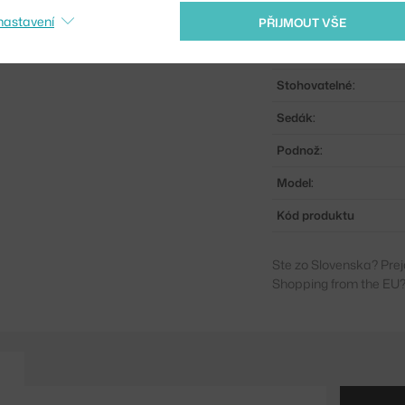
Barva:
nastavení
PŘIJMOUT VŠE
Materiál:
Stohovatelné:
Sedák:
Podnož:
Model:
Kód produktu
Ste zo Slovenska? Prej
Shopping from the EU?