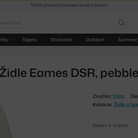
Sleva 5 % pro odběratele
newsletteru
30 dní na vrácení zboží
edat
HLEDAT
lňky
Tapety
Stolování
Outdoor
Summer 
Židle Eames DSR, pebbl
Značka:
Vitra
De
Kolekce:
Židle a b
Dodání: 3 - 5 týdnů