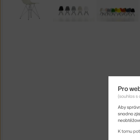
Pro we
(souhlas s 
Aby správn
snadno zji
neobtěžova
K tomu pot