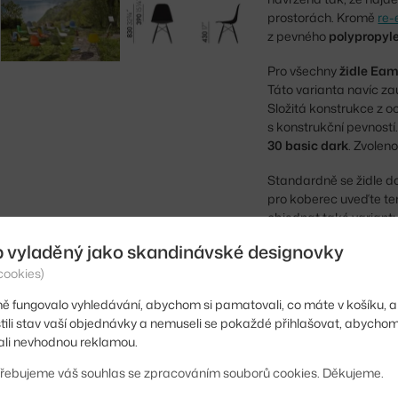
prostorách. Kromě
re-
z pevného
polypropyl
Pro všechny
židle Ea
Táto varianta navíc z
Složitá konstrukce z o
s konstrukční pevností.
30 basic dark
. Zvolen
Standardně se židle do
pro koberec uveďte t
objednat také variant
b vyladěný jako skandinávské designovky
Výška:
cookies)
Výška sedáku:
ě fungovalo vyhledávání, abychom si pamatovali, co máte v košíku, a
Hloubka:
stili stav vaší objednávky a nemuseli se pokaždé přihlašovat, abycho
li nevhodnou reklamou.
Šířka:
řebujeme váš souhlas se zpracováním souborů cookies. Děkujeme.
Područky: