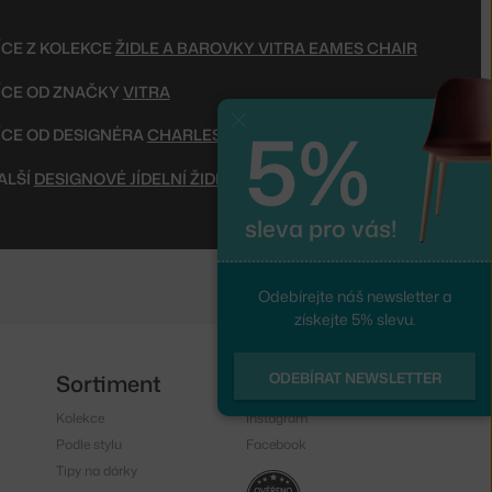
ÍCE Z KOLEKCE
ŽIDLE A BAROVKY VITRA EAMES CHAIR
ÍCE OD ZNAČKY
VITRA
5%
Zavřít
ÍCE OD DESIGNÉRA
CHARLES A RAY EAMES
ALŠÍ
DESIGNOVÉ JÍDELNÍ ŽIDLE
sleva pro vás!
Odebírejte náš newsletter a
získejte 5% slevu.
ODEBÍRAT NEWSLETTER
Sortiment
Sledujte nás
Kolekce
Instagram
Podle stylu
Facebook
Tipy na dárky