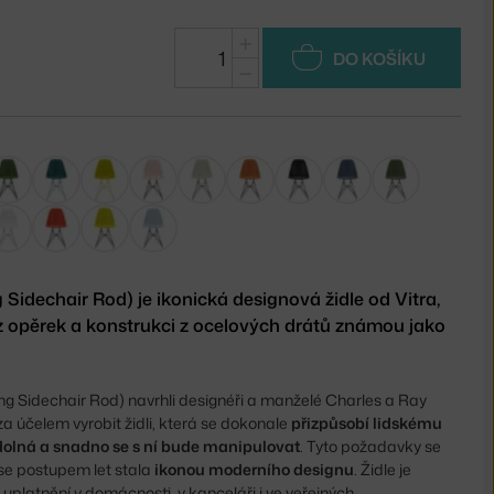
+
DO KOŠÍKU
−
Sidechair Rod) je ikonická designová židle od Vitra,
 opěrek a konstrukci z ocelových drátů známou jako
ing Sidechair Rod) navrhli designéři a manželé Charles a Ray
za účelem vyrobit židli, která se dokonale
přizpůsobí lidskému
dolná a snadno se s ní bude manipulovat
. Tyto požadavky se
á se postupem let stala
ikonou moderního designu
. Židle je
 uplatnění v domácnosti, v kanceláři i ve veřejných