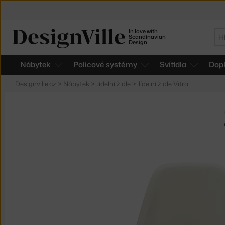
In love with
Hl
Scandinavian
Design
Nábytek
Policové systémy
Svítidla
Dop
Designville.cz
>
Nábytek
>
Jídelní židle
>
Jídelní židle Vitra