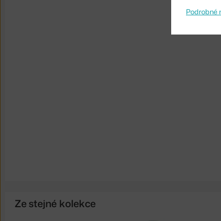
Podrobné 
Ze stejné kolekce