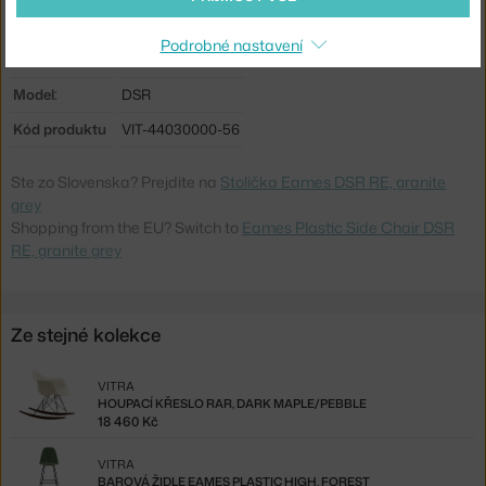
Sedák:
plast
Podrobné nastavení
Podnož:
kov
Model:
DSR
Kód produktu
VIT-44030000-56
Ste zo Slovenska? Prejdite na
Stolička Eames DSR RE, granite
grey
Shopping from the EU? Switch to
Eames Plastic Side Chair DSR
RE, granite grey
Ze stejné kolekce
VITRA
HOUPACÍ KŘESLO RAR, DARK MAPLE/PEBBLE
18 460 Kč
VITRA
BAROVÁ ŽIDLE EAMES PLASTIC HIGH, FOREST