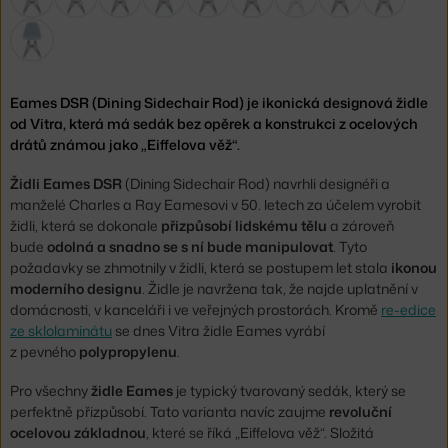
Eames DSR (Dining Sidechair Rod) je ikonická designová židle
od Vitra, která má sedák bez opěrek a konstrukci z ocelových
drátů známou jako „Eiffelova věž“.
Židli Eames DSR
(Dining Sidechair Rod) navrhli designéři a
manželé Charles a Ray Eamesovi v 50. letech za účelem vyrobit
židli, která se dokonale
přizpůsobí lidskému tělu
a zároveň
bude
odolná a snadno se s ní bude manipulovat
. Tyto
požadavky se zhmotnily v židli, která se postupem let stala
ikonou
moderního designu
. Židle je navržena tak, že najde uplatnění v
domácnosti, v kanceláři i ve veřejných prostorách. Kromě
re-edice
ze sklolaminátu
se dnes Vitra židle Eames vyrábí
z pevného
polypropylenu
.
Pro všechny
židle Eames
je typický tvarovaný sedák, který se
perfektně přizpůsobí. Tato varianta navíc zaujme
revoluční
ocelovou základnou
, které se říká „Eiffelova věž“. Složitá