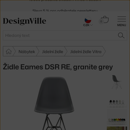
Sleva 5 % pro odběratele
newsletteru
30 dní na vrácení zboží
Košík
0
CZK
MENU
0 Kč
Hledat
HLE
Nábytek
Jídelní židle
Jídelní židle Vitra
Židle Eames DSR RE, granite grey