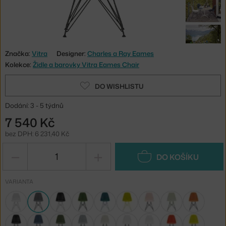
Značka:
Vitra
Designer:
Charles a Ray Eames
Kolekce:
Židle a barovky Vitra Eames Chair
DO WISHLISTU
Dodání: 3 - 5 týdnů
7 540 Kč
bez DPH: 6 231,40 Kč
−
+
DO KOŠÍKU
VARIANTA